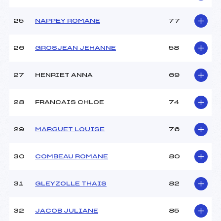
25
NAPPEY ROMANE
77
26
GROSJEAN JEHANNE
58
27
HENRIET ANNA
69
28
FRANCAIS CHLOE
74
29
MARGUET LOUISE
76
30
COMBEAU ROMANE
80
31
GLEYZOLLE THAIS
82
32
JACOB JULIANE
85