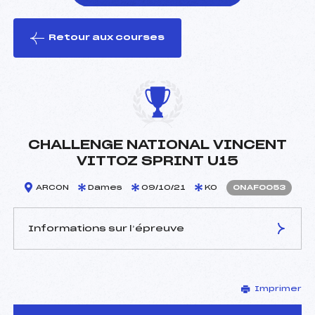
Retour aux courses
foi(s) le ski
CHALLENGE NATIONAL VINCENT
VITTOZ SPRINT U15
ARCON
Dames
09/10/21
KO
ONAF0053
Informations sur l’épreuve
JURY DE COMPÉTITION
Imprimer
Délégué Technique :
–
D.T Adjoint :
–