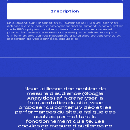
Inscription
En cliquant sur « inscription », j’autorise la FFS à utiliser mon
adresse email pour m’envoyer périodiquement la newsletter
de la FFS, qui peut contenir des offres commerciales et
promotionnelles de la FFS ou de ses partenaires. Pour plus
d’informations sur les modalités d’exercice de vos droits et
la gestion de vos données, cliquez
ici
CONTACT
Nous utilisons des cookies de
ESPACE PRESSE
mesure d’audience (Google
Analytics) afin d’analyser la
fréquentation du site, vous
Ressources
proposer du contenu vidéo et les
performances du site, ainsi que des
Pass’Neige
cookies permettant le
Projet sportif fédéral
fonctionnement du site. Les
cookies de mesure d’audience ne
Projet de performance fédéral