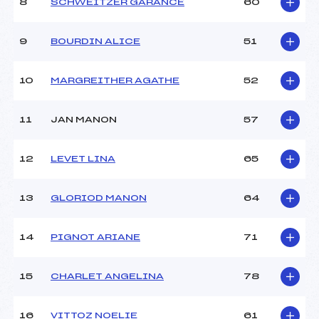
8
SCHWEITZER GARANCE
60
9
BOURDIN ALICE
51
10
MARGREITHER AGATHE
52
11
JAN MANON
57
12
LEVET LINA
65
13
GLORIOD MANON
64
14
PIGNOT ARIANE
71
15
CHARLET ANGELINA
78
16
VITTOZ NOELIE
61