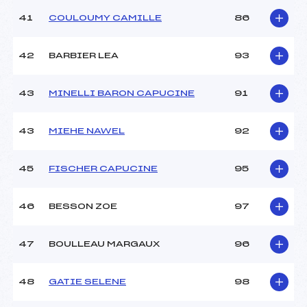
41
COULOUMY CAMILLE
86
42
BARBIER LEA
93
43
MINELLI BARON CAPUCINE
91
43
MIEHE NAWEL
92
45
FISCHER CAPUCINE
95
46
BESSON ZOE
97
47
BOULLEAU MARGAUX
96
48
GATIE SELENE
98