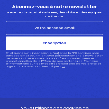
Abonnez-vous à notre newsletter
Recevez l’actualité de la FFS, des clubs et des Équipes
de France.
Inscription
En cliquant sur « inscription », j’autorise la FFS à utiliser mon
adresse email pour m’envoyer périodiquement la newsletter
de la FFS, qui peut contenir des offres commerciales et
promotionnelles de la FFS ou de ses partenaires. Pour plus
d’informations sur les modalités d’exercice de vos droits et
la gestion de vos données, cliquez
ici
CONTACT
Nous utilisons des cookies de