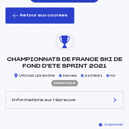
Retour aux courses
foi(s) le ski
CHAMPIONNATS DE FRANCE SKI DE
FOND D'ETE SPRINT 2021
URIAGE LES BAINS
Dames
21/08/21
KO
ONAF0016
Informations sur l’épreuve
JURY DE COMPÉTITION
Imprimer
Délégué Technique :
MAGAND GUY (DA)