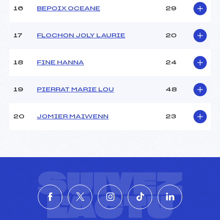
16
BEPOIX OCEANE
29
17
FLOCHON JOLY LAURIE
20
18
FINE HANNA
24
19
PIERRAT MARIE LOU
48
20
JOMIER MAIWENN
23
SUIVEZ
L'ACTU