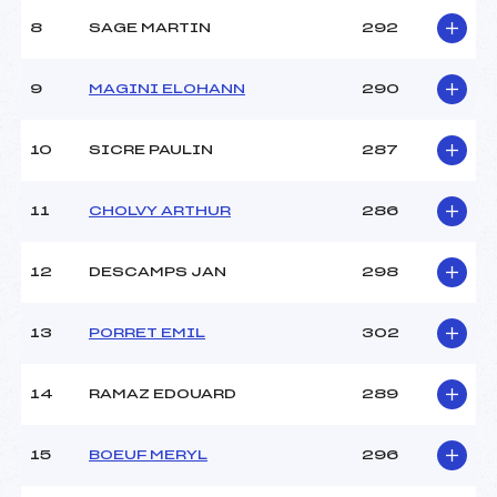
8
SAGE MARTIN
292
9
MAGINI ELOHANN
290
10
SICRE PAULIN
287
11
CHOLVY ARTHUR
286
12
DESCAMPS JAN
298
13
PORRET EMIL
302
14
RAMAZ EDOUARD
289
15
BOEUF MERYL
296