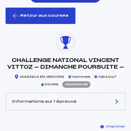
Retour aux courses
foi(s) le ski
CHALLENGE NATIONAL VINCENT
VITTOZ — DIMANCHE POURSUITE —
VASSIEUX EN VERCORS
Hommes
08/10/17
POURS
ONAM0035
Informations sur l’épreuve
JURY DE COMPÉTITION
Imprimer
Délégué Technique :
GAILLARD LILIAN (DA)