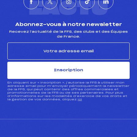
L'ACTU
Abonnez-vous à notre newsletter
Recevez l’actualité de la FFS, des clubs et des Équipes
de France.
Inscription
En cliquant sur « inscription », j’autorise la FFS à utiliser mon
adresse email pour m’envoyer périodiquement la newsletter
de la FFS, qui peut contenir des offres commerciales et
promotionnelles de la FFS ou de ses partenaires. Pour plus
d’informations sur les modalités d’exercice de vos droits et
la gestion de vos données, cliquez
ici