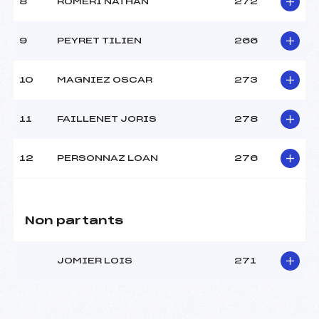
8
ROMERI NATHAN
272
9
PEYRET TILIEN
266
10
MAGNIEZ OSCAR
273
11
FAILLENET JORIS
278
12
PERSONNAZ LOAN
276
Non partants
JOMIER LOIS
271