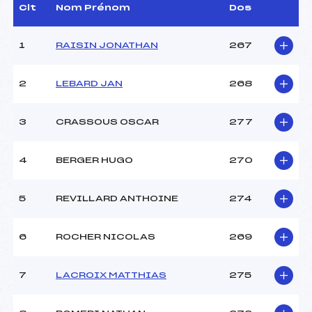
D.T Adjoint :
–
Clt
Nom Prénom
Dos
Dir. Epreuve :
DOMENGE ALEXANDRE
(MB)
1
RAISIN JONATHAN
267
CARACTÉRISTIQUES DE LA PISTE
2
LEBARD JAN
268
Piste :
SEMNOZ
Distance :
4 km
3
CRASSOUS OSCAR
277
Point Haut :
–
Point Bas :
–
4
BERGER HUGO
270
Montée Tot. :
–
Montée Max. :
–
Homologation :
–
5
REVILLARD ANTHOINE
274
6
ROCHER NICOLAS
269
Pénalité appliquée :
–
Catégorie :
U14+U16
7
LACROIX MATTHIAS
275