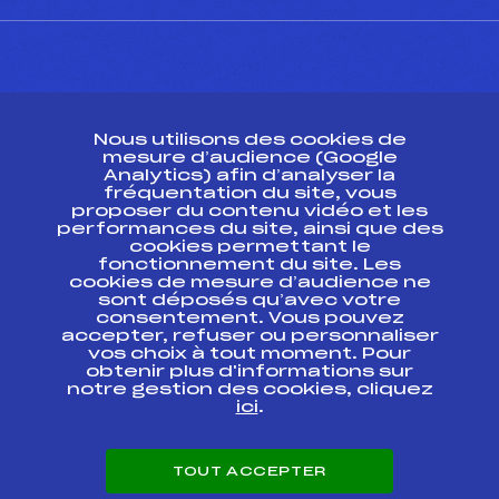
CONTACT
Nous utilisons des cookies de
ESPACE PRESSE
mesure d’audience (Google
Analytics) afin d’analyser la
fréquentation du site, vous
Ressources
proposer du contenu vidéo et les
performances du site, ainsi que des
Pass’Neige
cookies permettant le
Projet sportif fédéral
fonctionnement du site. Les
cookies de mesure d’audience ne
Projet de performance fédéral
sont déposés qu’avec votre
Antidopage
consentement. Vous pouvez
Pôle Développement, Formation, Suivi
accepter, refuser ou personnaliser
Scientifique
vos choix à tout moment. Pour
Listes ministérielles
obtenir plus d'informations sur
notre gestion des cookies, cliquez
Pôle vie de l’athlète
ici
.
Enseignement professionnel
Informatique et chronométrage
Circuits
TOUT ACCEPTER
Carrières