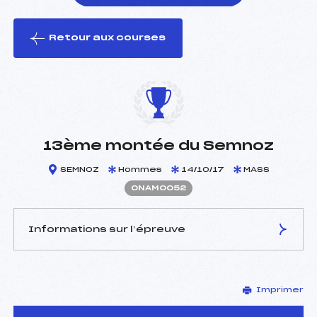
Retour aux courses
foi(s) le ski
13ème montée du Semnoz
SEMNOZ
Hommes
14/10/17
MASS
ONAM0052
Informations sur l’épreuve
JURY DE COMPÉTITION
Imprimer
Délégué Technique :
DOMENGE JEAN NOEL
(MB)