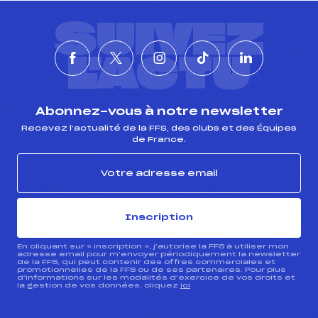
SUIVEZ
L'ACTU
Abonnez-vous à notre newsletter
Recevez l’actualité de la FFS, des clubs et des Équipes
de France.
Inscription
En cliquant sur « inscription », j’autorise la FFS à utiliser mon
adresse email pour m’envoyer périodiquement la newsletter
de la FFS, qui peut contenir des offres commerciales et
promotionnelles de la FFS ou de ses partenaires. Pour plus
d’informations sur les modalités d’exercice de vos droits et
la gestion de vos données, cliquez
ici