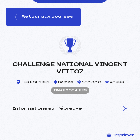
Retour aux courses
foi(s) le ski
CHALLENGE NATIONAL VINCENT
VITTOZ
LES ROUSSES
Dames
16/10/16
POURS
ONAF0064.FFS
Informations sur l’épreuve
JURY DE COMPÉTITION
Imprimer
Délégué Technique :
MAGAND GUY (DA)