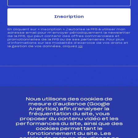
Inscription
En cliquant sur « inscription », j’autorise la FFS à utiliser mon
adresse email pour m’envoyer périodiquement la newsletter
de la FFS, qui peut contenir des offres commerciales et
promotionnelles de la FFS ou de ses partenaires. Pour plus
d’informations sur les modalités d’exercice de vos droits et
la gestion de vos données, cliquez
ici
CONTACT
Nous utilisons des cookies de
ESPACE PRESSE
mesure d’audience (Google
Analytics) afin d’analyser la
fréquentation du site, vous
Ressources
proposer du contenu vidéo et les
performances du site, ainsi que des
Pass’Neige
cookies permettant le
Projet sportif fédéral
fonctionnement du site. Les