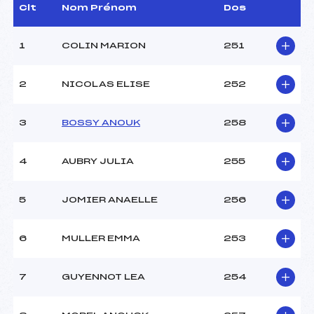
D.T Adjoint :
–
Clt
Nom Prénom
Dos
Dir. Epreuve :
DOMENGE ALEXANDRE
(MB)
1
COLIN MARION
251
CARACTÉRISTIQUES DE LA PISTE
2
NICOLAS ELISE
252
Piste :
SEMNOZ
Distance :
4 km
3
BOSSY ANOUK
258
Point Haut :
–
Point Bas :
–
4
AUBRY JULIA
255
Montée Tot. :
–
Montée Max. :
–
Homologation :
–
5
JOMIER ANAELLE
256
6
MULLER EMMA
253
Pénalité appliquée :
70.4600
Catégorie :
U18->M4
7
GUYENNOT LEA
254