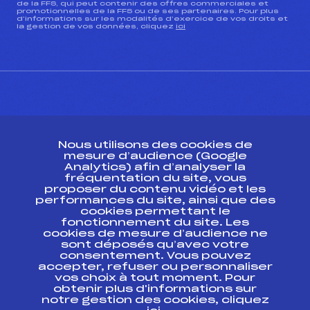
de la FFS, qui peut contenir des offres commerciales et
promotionnelles de la FFS ou de ses partenaires. Pour plus
d’informations sur les modalités d’exercice de vos droits et
la gestion de vos données, cliquez
ici
CONTACT
Nous utilisons des cookies de
ESPACE PRESSE
mesure d’audience (Google
Analytics) afin d’analyser la
fréquentation du site, vous
Ressources
proposer du contenu vidéo et les
performances du site, ainsi que des
Pass’Neige
cookies permettant le
Projet sportif fédéral
fonctionnement du site. Les
cookies de mesure d’audience ne
Projet de performance fédéral
sont déposés qu’avec votre
Antidopage
consentement. Vous pouvez
Pôle Développement, Formation, Suivi
accepter, refuser ou personnaliser
Scientifique
vos choix à tout moment. Pour
Listes ministérielles
obtenir plus d'informations sur
notre gestion des cookies, cliquez
Pôle vie de l’athlète