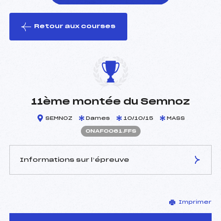
Retour aux courses
foi(s) le ski
11ème montée du Semnoz
SEMNOZ
Dames
10/10/15
MASS
ONAF0061.FFS
Informations sur l’épreuve
JURY DE COMPÉTITION
Imprimer
Délégué Technique :
DOMENGE JEAN NOEL
(MB)