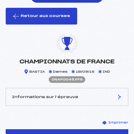
Retour aux courses
foi(s) le ski
CHAMPIONNATS DE FRANCE
BASTIA
Dames
18/09/15
IND
ONAF0045.FFS
Informations sur l’épreuve
JURY DE COMPÉTITION
Imprimer
Délégué Technique :
MAGAND GUY ()
D.T Adjoint :
FROSSARD CHRISTIAN