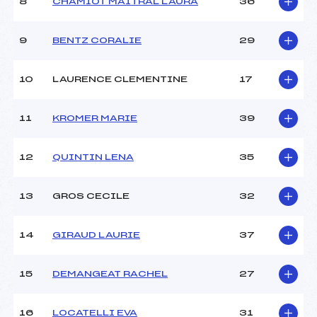
8
CHAMIOT MAITRAL LAURA
36
9
BENTZ CORALIE
29
10
LAURENCE CLEMENTINE
17
11
KROMER MARIE
39
12
QUINTIN LENA
35
13
GROS CECILE
32
14
GIRAUD LAURIE
37
15
DEMANGEAT RACHEL
27
16
LOCATELLI EVA
31