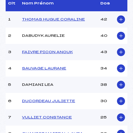
(SA)
Clt
Nom Prénom
Dos
Dir. Epreuve :
PERRET FABRICE (MB)
1
THOMAS HUGUE CORALINE
42
CARACTÉRISTIQUES DE LA PISTE
2
DABUDYK AURELIE
40
Piste :
Site de Replis
Distance :
2 km
Point Haut :
–
3
FAIVRE PICON ANOUK
43
Point Bas :
–
Montée Tot. :
–
4
SAUVAGE LAURANE
34
Montée Max. :
–
Homologation :
–
5
DAMIANI LEA
38
Pénalité appliquée :
5.0000
6
DUCORDEAU JULIETTE
30
Catégorie :
U18->M4
7
VULLIET CONSTANCE
25