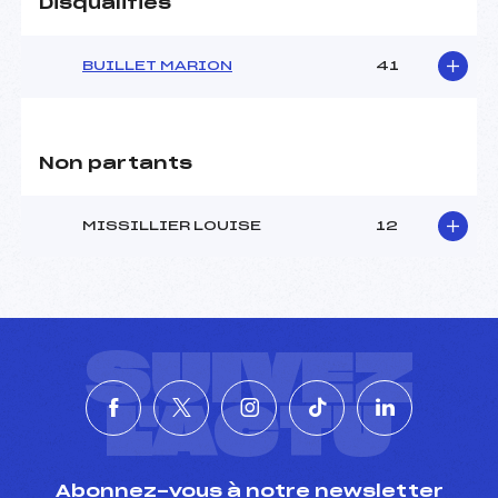
Disqualifiés
BUILLET MARION
41
Non partants
MISSILLIER LOUISE
12
SUIVEZ
L'ACTU
Abonnez-vous à notre newsletter