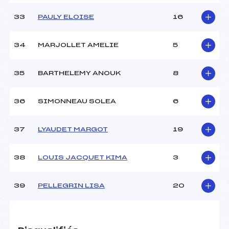
33
PAULY ELOISE
16
34
MARJOLLET AMELIE
5
35
BARTHELEMY ANOUK
8
36
SIMONNEAU SOLEA
6
37
LYAUDET MARGOT
19
38
LOUIS JACQUET KIMA
3
39
PELLEGRIN LISA
20