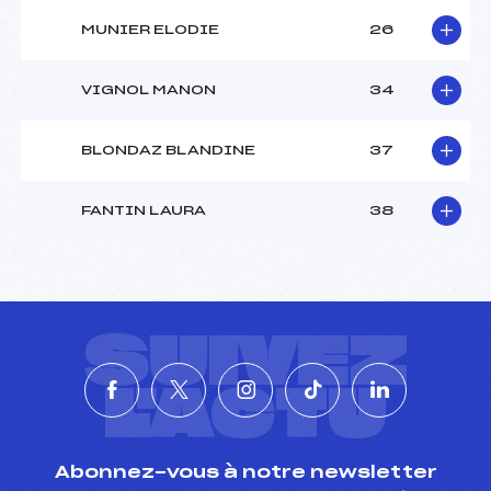
MUNIER ELODIE
26
VIGNOL MANON
34
BLONDAZ BLANDINE
37
FANTIN LAURA
38
SUIVEZ
L'ACTU
Abonnez-vous à notre newsletter