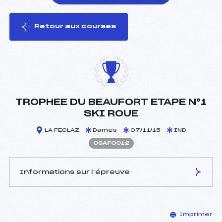
Retour aux courses
foi(s) le ski
TROPHEE DU BEAUFORT ETAPE N°1
SKI ROUE
LA FECLAZ
Dames
07/11/15
IND
OSAF0012
Informations sur l’épreuve
JURY DE COMPÉTITION
Imprimer
Délégué Technique :
PERROT FRANCK (SA)