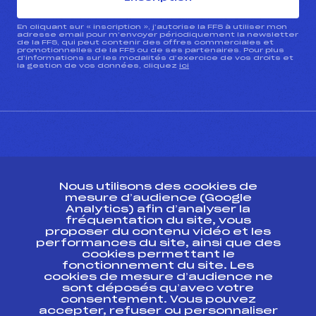
En cliquant sur « inscription », j’autorise la FFS à utiliser mon
adresse email pour m’envoyer périodiquement la newsletter
de la FFS, qui peut contenir des offres commerciales et
promotionnelles de la FFS ou de ses partenaires. Pour plus
d’informations sur les modalités d’exercice de vos droits et
la gestion de vos données, cliquez
ici
CONTACT
Nous utilisons des cookies de
ESPACE PRESSE
mesure d’audience (Google
Analytics) afin d’analyser la
fréquentation du site, vous
Ressources
proposer du contenu vidéo et les
performances du site, ainsi que des
Pass’Neige
cookies permettant le
Projet sportif fédéral
fonctionnement du site. Les
cookies de mesure d’audience ne
Projet de performance fédéral
sont déposés qu’avec votre
Antidopage
consentement. Vous pouvez
Pôle Développement, Formation, Suivi
accepter, refuser ou personnaliser