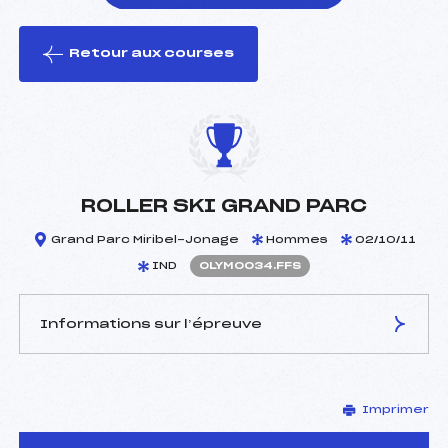
Retour aux courses
foi(s) le ski
ROLLER SKI GRAND PARC
Grand Parc Miribel-Jonage
Hommes
02/10/11
IND
OLYM0034.FFS
Informations sur l’épreuve
JURY DE COMPÉTITION
Imprimer
Délégué Technique :
BRUN DENIS (LY)
D.T Adjoint :
–