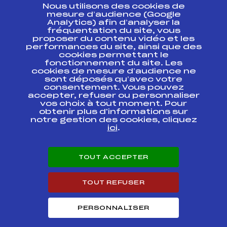
Nous utilisons des cookies de
ESPACE PRESSE
mesure d’audience (Google
Analytics) afin d’analyser la
fréquentation du site, vous
Ressources
proposer du contenu vidéo et les
performances du site, ainsi que des
Pass’Neige
cookies permettant le
Projet sportif fédéral
fonctionnement du site. Les
cookies de mesure d’audience ne
Projet de performance fédéral
sont déposés qu’avec votre
Antidopage
consentement. Vous pouvez
Pôle Développement, Formation, Suivi
accepter, refuser ou personnaliser
Scientifique
vos choix à tout moment. Pour
Listes ministérielles
obtenir plus d'informations sur
notre gestion des cookies, cliquez
Pôle vie de l’athlète
ici
.
Enseignement professionnel
Informatique et chronométrage
Circuits
TOUT ACCEPTER
Carrières
Développement des habiletés mentales
TOUT REFUSER
PERSONNALISER
© 2026 Fédération Française de Ski
Mentions légales
Politique de