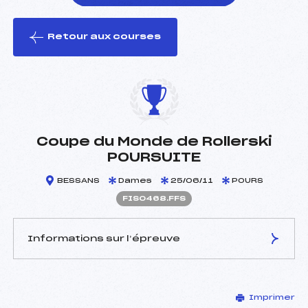
Retour aux courses
foi(s) le ski
Coupe du Monde de Rollerski
POURSUITE
BESSANS
Dames
25/06/11
POURS
FIS0468.FFS
Informations sur l’épreuve
JURY DE COMPÉTITION
Imprimer
Délégué Technique :
–