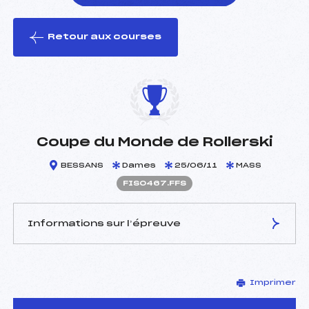
Retour aux courses
foi(s) le ski
Coupe du Monde de Rollerski
BESSANS
Dames
25/06/11
MASS
FIS0467.FFS
Informations sur l’épreuve
JURY DE COMPÉTITION
Imprimer
Délégué Technique :
9 ()
D.T Adjoint :
–