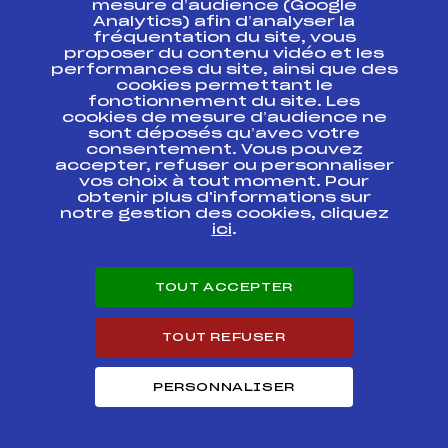
mesure d’audience (Google
Analytics) afin d’analyser la
fréquentation du site, vous
Ressources
proposer du contenu vidéo et les
performances du site, ainsi que des
Pass’Neige
cookies permettant le
Projet sportif fédéral
fonctionnement du site. Les
cookies de mesure d’audience ne
Projet de performance fédéral
sont déposés qu’avec votre
Antidopage
consentement. Vous pouvez
Pôle Développement, Formation, Suivi
accepter, refuser ou personnaliser
Scientifique
vos choix à tout moment. Pour
Listes ministérielles
obtenir plus d'informations sur
notre gestion des cookies, cliquez
Pôle vie de l’athlète
ici
.
Enseignement professionnel
Informatique et chronométrage
Circuits
TOUT ACCEPTER
Carrières
Développement des habiletés mentales
TOUT REFUSER
PERSONNALISER
© 2026 Fédération Française de Ski
Mentions légales
Politique de
confidentialité
Cookies