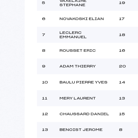
VAXELAIRE
5
19
STEPHANE
6
NOVAKOSKI ELIAN
17
LECLERC
7
18
EMMANUEL
8
ROUSSET ERIC
16
9
ADAM THIERRY
20
10
BAULU PIERRE YVES
14
11
MERY LAURENT
13
12
CHAUSSARD DANIEL
15
13
BENOIST JEROME
8