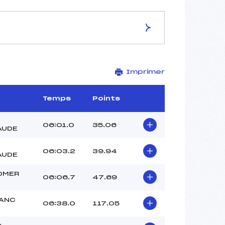
ES DE LA PISTE
Imprimer
Site de Replis
3 km
90 m
Temps
Points
40 m
50 m
06:01.0
35.06
AUDE
50 m
-1
06:03.2
39.94
AUDE
DMER
06:06.7
47.69
LANC
06:38.0
117.05