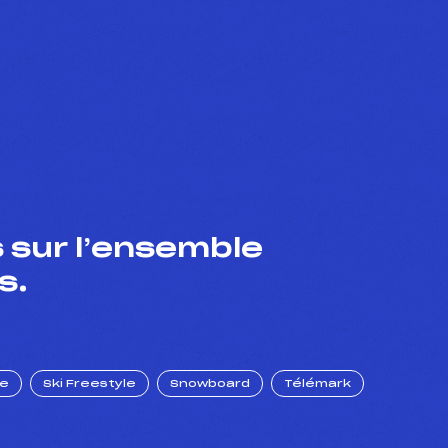
 sur l’ensemble
s.
ue
Ski Freestyle
Snowboard
Télémark