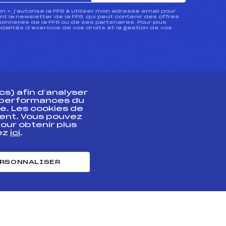
ion », j’autorise la FFS à utiliser mon adresse email pour
 la newsletter de la FFS, qui peut contenir des offres
nnelles de la FFS ou de ses partenaires. Pour plus
dalités d’exercice de vos droits et la gestion de vos
s) afin d’analyser
s performances du
e. Les cookies de
ent. Vous pouvez
athlète
our obtenir plus
uez
ici
.
t professionnel
e et chronométrage
RSONNALISER
nt des habiletés