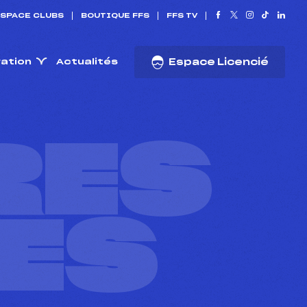
SPACE CLUBS
BOUTIQUE FFS
FFS TV
ration
Actualités
Espace Licencié
RES
ES