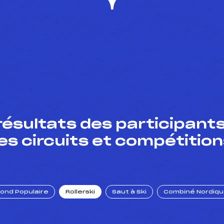
résultats des participants
es circuits et compétition
Fond Populaire
Rollerski
Saut à Ski
Combiné Nordiq