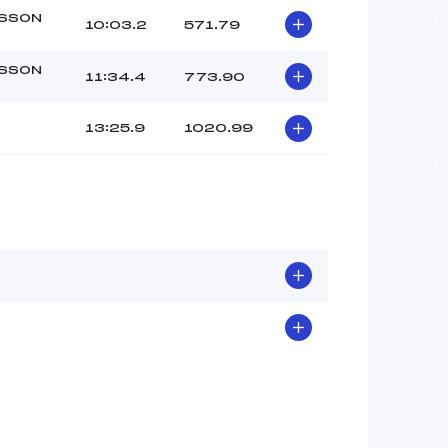
SSON
10:03.2
571.79
SSON
11:34.4
773.90
13:25.9
1020.99