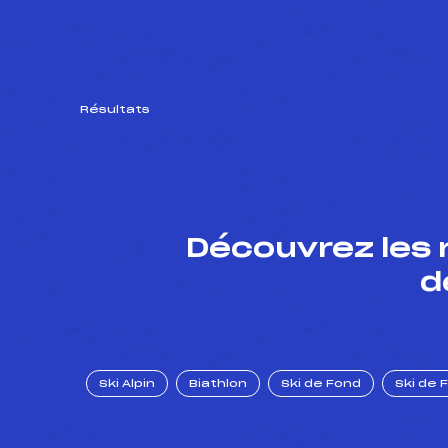
Résultats
Découvrez les 
d
Ski Alpin
Biathlon
Ski de Fond
Ski de 