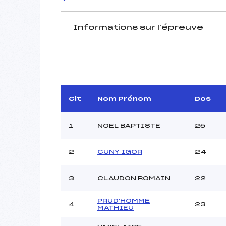
Informations sur l’épreuve
JURY DE COMPÉTITION
Délégué Technique :
JORA
D.T Adjoint :
B
Dir. Epreuve :
Clt
Nom Prénom
Dos
1
NOEL BAPTISTE
25
2
CUNY IGOR
24
Pénalité appliquée :
3
CLAUDON ROMAIN
22
Catégorie :
PRUD'HOMME
4
23
MATHIEU