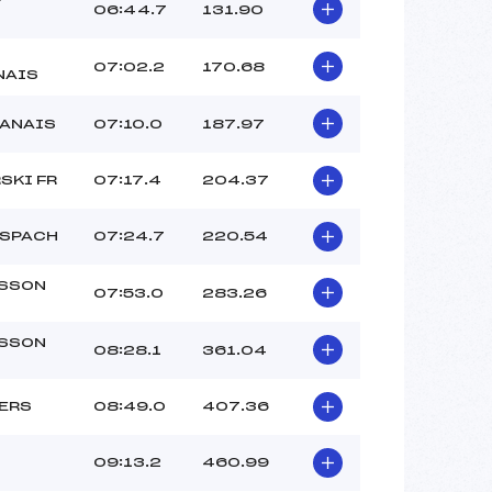
Y
06:44.7
131.90
07:02.2
170.68
NAIS
DANAIS
07:10.0
187.97
SKI FR
07:17.4
204.37
NSPACH
07:24.7
220.54
SSON
07:53.0
283.26
SSON
08:28.1
361.04
ERS
08:49.0
407.36
09:13.2
460.99