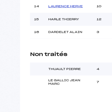
14
LAURENCE HERVE
10
15
HARLE THIERRY
12
16
DARDELET ALAIN
3
Non traités
THUAULT PIERRE
4
LE GALLIC JEAN
7
MARC