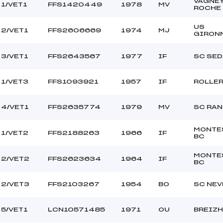
VAGNE
1/VET1
FFS1420449
1978
MV
ROCHE
US
2/VET1
FFS2606669
1974
MJ
GIRON
3/VET1
FFS2643567
1977
IF
SC SE
1/VET3
FFS1093921
1957
IF
ROLLER
4/VET1
FFS2635774
1979
MV
SC RA
MONTE
1/VET2
FFS2188263
1966
IF
BC
MONTE
2/VET2
FFS2623634
1964
IF
BC
2/VET3
FFS2103267
1954
BO
SC NEV
5/VET1
LCN10571485
1971
OU
BREIZH