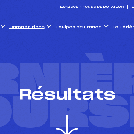
ESKISSE – FONDS DE DOTATION
E
Compétitions
Equipes de France
La Fédé
RNIÈ
Résultats
OURS