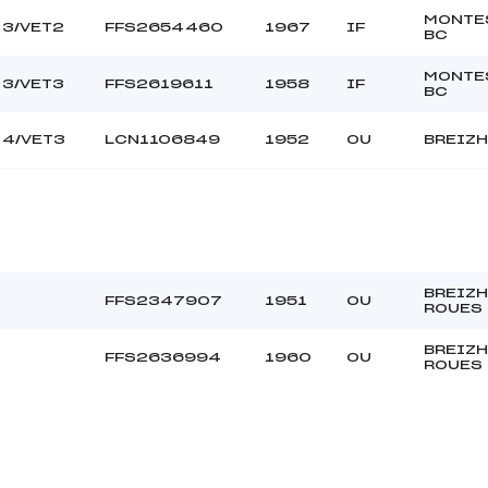
MONTE
3/VET2
FFS2654460
1967
IF
BC
MONTE
3/VET3
FFS2619611
1958
IF
BC
4/VET3
LCN1106849
1952
OU
BREIZH
BREIZH
FFS2347907
1951
OU
ROUES
BREIZH
FFS2636994
1960
OU
ROUES