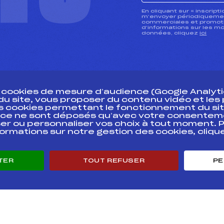
CTU
En cliquant sur « inscript
m’envoyer périodiquement
commerciales et promotio
d’informations sur les mo
données, cliquez
ici
s cookies de mesure d’audience (Google Analytic
 du site, vous proposer du contenu vidéo et le
des cookies permettant le fonctionnement du sit
essources
ce ne sont déposés qu’avec votre consentem
Pass’Neige
Pôle vie de l’
er ou personnaliser vos choix à tout moment. P
formations sur notre gestion des cookies, cliq
Projet sportif fédéral
Enseignemen
Projet de performance fédéral
Informatiqu
Antidopage
Circuits
TER
TOUT REFUSER
PE
Pôle Développement, Formation, Suivi
Carrières
Scientifique
Développeme
Listes ministérielles
mentales