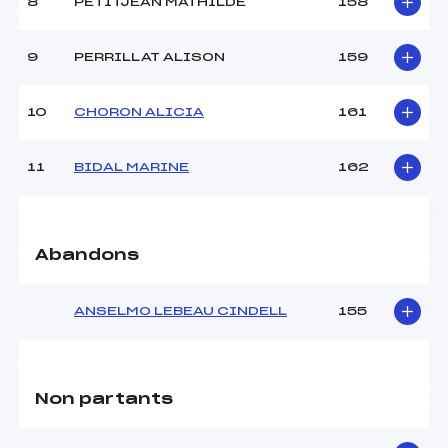
8
PETITJEAN MATHILDE
158
9
PERRILLAT ALISON
159
10
CHORON ALICIA
161
11
BIDAL MARINE
162
Abandons
ANSELMO LEBEAU CINDELL
155
Non partants