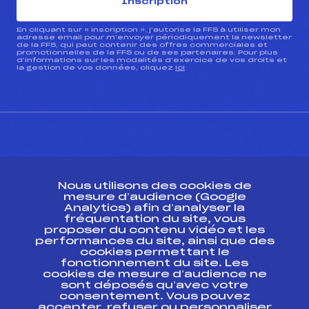
Inscription
En cliquant sur « inscription », j’autorise la FFS à utiliser mon
adresse email pour m’envoyer périodiquement la newsletter
de la FFS, qui peut contenir des offres commerciales et
promotionnelles de la FFS ou de ses partenaires. Pour plus
d’informations sur les modalités d’exercice de vos droits et
la gestion de vos données, cliquez
ici
CONTACT
Nous utilisons des cookies de
ESPACE PRESSE
mesure d’audience (Google
Analytics) afin d’analyser la
fréquentation du site, vous
Ressources
proposer du contenu vidéo et les
performances du site, ainsi que des
Pass’Neige
cookies permettant le
Projet sportif fédéral
fonctionnement du site. Les
cookies de mesure d’audience ne
Projet de performance fédéral
sont déposés qu’avec votre
Antidopage
consentement. Vous pouvez
Pôle Développement, Formation, Suivi
accepter, refuser ou personnaliser