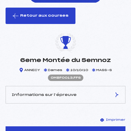
Retour aux courses
foi(s) le ski
6eme Montée du Semnoz
ANNECY
Dames
10/10/10
MASS-S
OMBF0013.FFS
Informations sur l’épreuve
JURY DE COMPÉTITION
Imprimer
Délégué Technique :
DOMENGE JEAN NOEL
(MB)