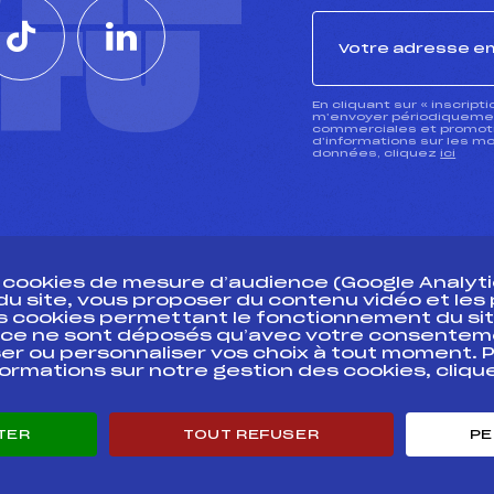
CTU
En cliquant sur « inscript
m’envoyer périodiquement
commerciales et promotio
d’informations sur les mo
données, cliquez
ici
s cookies de mesure d’audience (Google Analytic
 du site, vous proposer du contenu vidéo et le
des cookies permettant le fonctionnement du sit
essources
ce ne sont déposés qu’avec votre consentem
Pass’Neige
Pôle vie de l’
er ou personnaliser vos choix à tout moment. P
formations sur notre gestion des cookies, cliq
Projet sportif fédéral
Enseignemen
Projet de performance fédéral
Informatiqu
Antidopage
Circuits
TER
TOUT REFUSER
PE
Pôle Développement, Formation, Suivi
Carrières
Scientifique
Développeme
Listes ministérielles
mentales