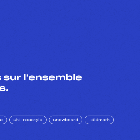
 sur l’ensemble
s.
ue
Ski Freestyle
Snowboard
Télémark