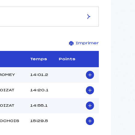
ES DE LA PISTE
Imprimer
Site de Replis
3.5 km
–
Temps
Points
–
–
LROMEY
14:01.2
–
-1
POIZAT
14:20.1
POIZAT
14:55.1
ROCHOIS
15:29.5