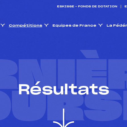
ESKISSE – FONDS DE DOTATION
E
Compétitions
Equipes de France
La Fédé
RNIÈ
Résultats
OURS