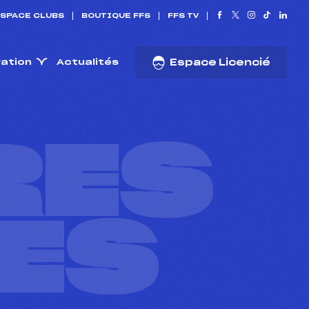
SPACE CLUBS
BOUTIQUE FFS
FFS TV
ration
Actualités
Espace Licencié
RES
ES