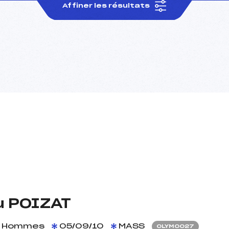
Affiner les résultats
u POIZAT
Hommes
05/09/10
MASS
OLYM0027