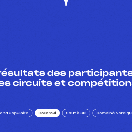
résultats des participants
es circuits et compétition
Fond Populaire
Rollerski
Saut à Ski
Combiné Nordiq