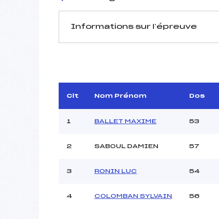
Informations sur l’épreuve
JURY DE COMPÉTITION
Délégué Technique :
D.T Adjoint :
Dir. Epreuve :
Clt
Nom Prénom
Dos
1
BALLET MAXIME
53
2
SABOUL DAMIEN
57
3
RONIN LUC
54
Pénalité appliquée :
Catégorie :
4
COLOMBAN SYLVAIN
56