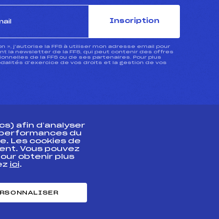
Inscription
ion », j’autorise la FFS à utiliser mon adresse email pour
 la newsletter de la FFS, qui peut contenir des offres
nnelles de la FFS ou de ses partenaires. Pour plus
dalités d’exercice de vos droits et la gestion de vos
s) afin d’analyser
s performances du
e. Les cookies de
ent. Vous pouvez
athlète
our obtenir plus
uez
ici
.
t professionnel
e et chronométrage
RSONNALISER
nt des habiletés