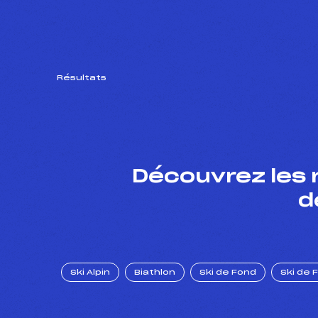
Résultats
Découvrez les 
d
Ski Alpin
Biathlon
Ski de Fond
Ski de 