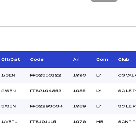
CARACTÉRISTIQU
BRUN DENIS (LY)
Piste :
–
Distance :
PICHON JEAN (LY)
Point Haut :
Clt/Cat
Code
An
Com
Club
Point Bas :
Montée Tot. :
1/SEN
FFS2353122
1990
LY
CS VA
Montée Max. :
Homologation :
2/SEN
FFS2194853
1985
LY
SC LE 
3/SEN
FFS2293034
1989
LY
SC LE 
–
SEN/VET4
1/VET1
FFS191115
1976
MB
SCNP 