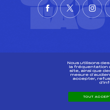
L'A
Nous utilisons de
la fréquentation
site, ainsi que 
R
mesure d’audien
accepter, refus
d'in
CONTACT
TOUT ACCEP
ESPACE PRESSE