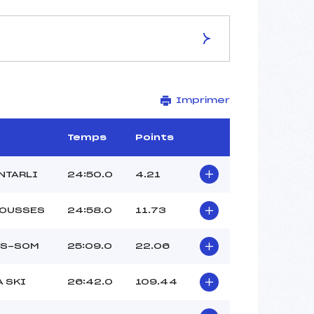
ES DE LA PISTE
Imprimer
Site de Replis
7 km
–
Temps
Points
–
–
NTARLI
24:50.0
4.21
–
-1
ROUSSES
24:58.0
11.73
YS-SOM
25:09.0
22.06
A SKI
26:42.0
109.44