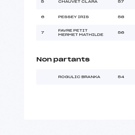
5
CHAUVET CLARA
57
6
PESSEY IRIS
58
FAVRE PETIT
7
56
MERMET MATHILDE
Non partants
ROGULIC BRANKA
54