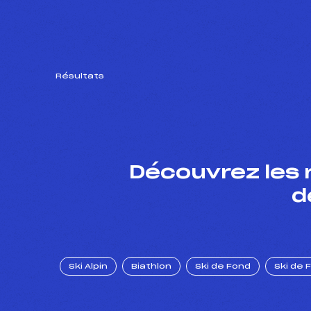
Résultats
Découvrez les 
d
Ski Alpin
Biathlon
Ski de Fond
Ski de 