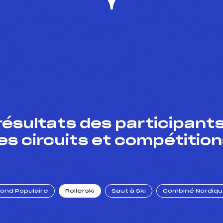
résultats des participants
es circuits et compétition
Fond Populaire
Rollerski
Saut à Ski
Combiné Nordiq