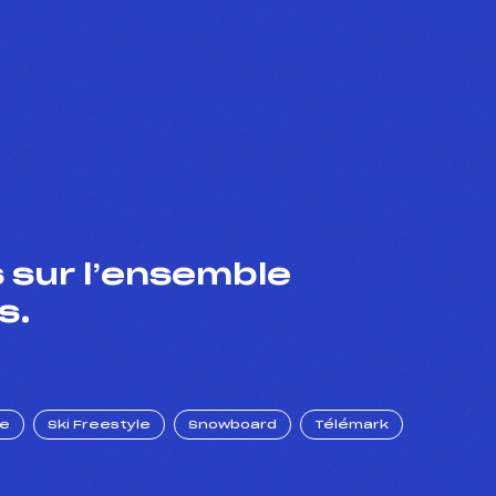
 sur l’ensemble
s.
ue
Ski Freestyle
Snowboard
Télémark