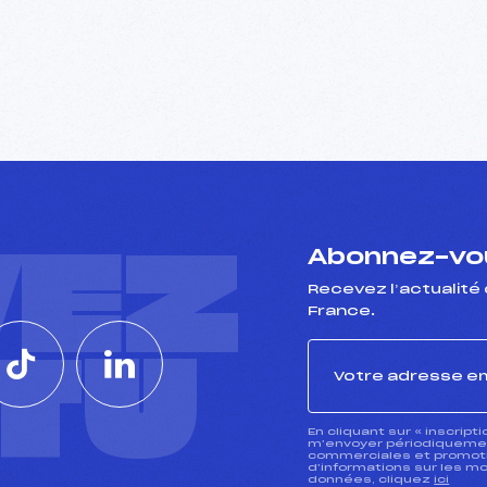
VEZ
Abonnez-vou
Recevez l’actualité 
France.
CTU
En cliquant sur « inscript
m’envoyer périodiquement
commerciales et promotio
d’informations sur les mo
données, cliquez
ici