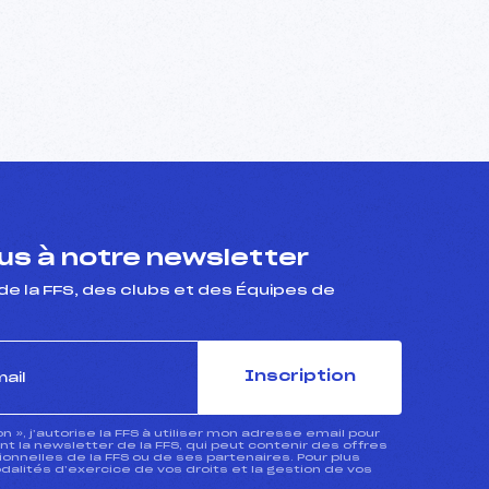
s à notre newsletter
de la FFS, des clubs et des Équipes de
Inscription
ion », j’autorise la FFS à utiliser mon adresse email pour
 la newsletter de la FFS, qui peut contenir des offres
nnelles de la FFS ou de ses partenaires. Pour plus
dalités d’exercice de vos droits et la gestion de vos