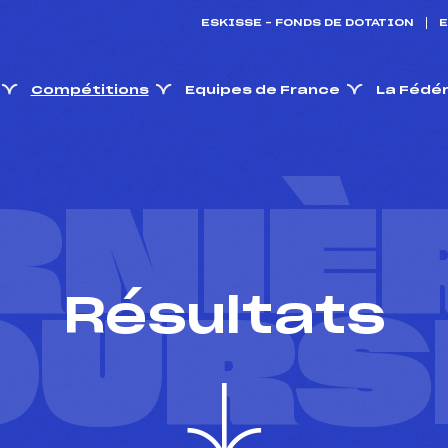
ESKISSE – FONDS DE DOTATION
E
Compétitions
Equipes de France
La Fédé
RNIÈ
Résultats
OURS