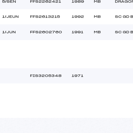
5/SEN
FFS2262421
1989
MB
DRAGO
1/JEUN
FFS2613215
1992
MB
SC GD 
1/JUN
FFS2602760
1991
MB
SC GD 
FIS3205348
1971