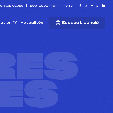
SPACE CLUBS
BOUTIQUE FFS
FFS TV
ration
Actualités
Espace Licencié
RES
ES