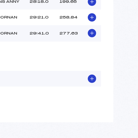
NS ANNY
28:18.0
199.65
BORNAN
29:21.0
258.84
BORNAN
29:41.0
277.63