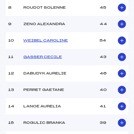
8
ROUDOT SOLENNE
45
9
ZENO ALEXANDRA
44
10
WEIBEL CAROLINE
54
11
GASSER CECILE
43
12
DABUDYK AURELIE
46
13
PERRET GAETANE
40
14
LANOE AURELIA
41
15
ROGULIC BRANKA
39