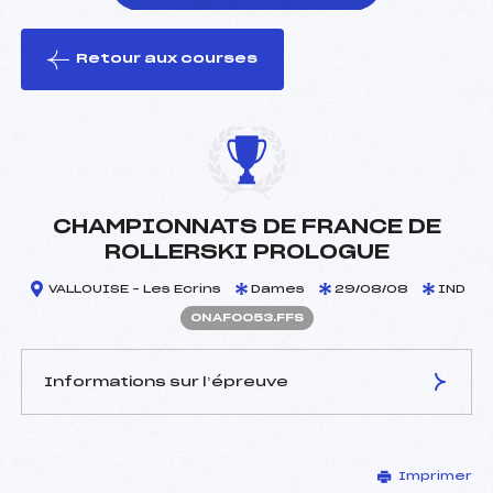
Retour aux courses
foi(s) le ski
CHAMPIONNATS DE FRANCE DE
ROLLERSKI PROLOGUE
VALLOUISE – Les Ecrins
Dames
29/08/08
IND
ONAF0053.FFS
Informations sur l’épreuve
JURY DE COMPÉTITION
Imprimer
Délégué Technique :
COCHET JEAN PIERRE