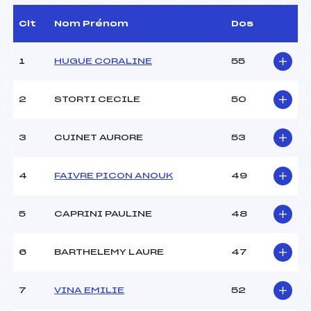
(SA)
D.T Adjoint :
–
Clt
Nom Prénom
Dos
Dir. Epreuve :
BERLA YVAN (AP)
1
HUGUE CORALINE
55
CARACTÉRISTIQUES DE LA PISTE
2
STORTI CECILE
50
Piste :
–
Distance :
5 km
Point Haut :
–
3
CUINET AURORE
53
Point Bas :
–
Montée Tot. :
–
4
FAIVRE PICON ANOUK
49
Montée Max. :
–
Homologation :
–
5
CAPRINI PAULINE
48
Pénalité appliquée :
7.3100
6
BARTHELEMY LAURE
47
Catégorie :
SEN/VET4
7
VINA EMILIE
52