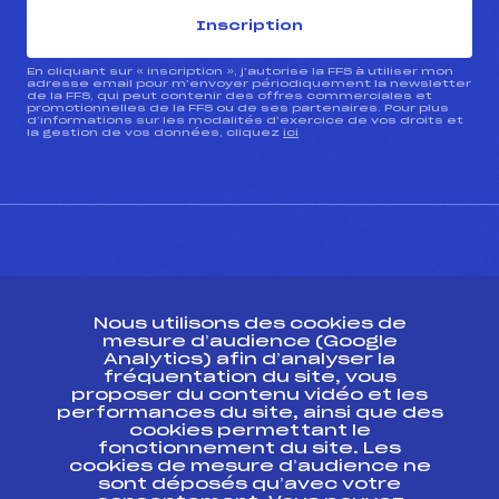
Inscription
En cliquant sur « inscription », j’autorise la FFS à utiliser mon
adresse email pour m’envoyer périodiquement la newsletter
de la FFS, qui peut contenir des offres commerciales et
promotionnelles de la FFS ou de ses partenaires. Pour plus
d’informations sur les modalités d’exercice de vos droits et
la gestion de vos données, cliquez
ici
CONTACT
Nous utilisons des cookies de
ESPACE PRESSE
mesure d’audience (Google
Analytics) afin d’analyser la
fréquentation du site, vous
Ressources
proposer du contenu vidéo et les
performances du site, ainsi que des
Pass’Neige
cookies permettant le
Projet sportif fédéral
fonctionnement du site. Les
cookies de mesure d’audience ne
Projet de performance fédéral
sont déposés qu’avec votre
Antidopage