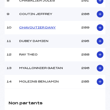
8
CHABALIER JULES
291
9
COUTIN JEFFREY
286
10
CHAVOUTIER DANY
289
11
DUBEY DAMIEN
295
12
RAY THEO
288
13
MYALLONNIER GAETAN
296
14
MOLEINS BENJAMIN
285
Non partants