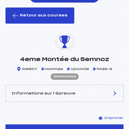
Retour aux courses
foi(s) le ski
4eme Montée du Semnoz
ANNECY
Hommes
12/10/08
MASS-S
ONAM0092
Informations sur l’épreuve
JURY DE COMPÉTITION
Imprimer
Délégué Technique :
DOMENGE JEAN NOEL
(MB)