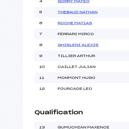
4
GORRY MATEO
5
THEBAUD NATHAN
Pénalité appliquée :
Catégorie :
6
ROCHE MATIAS
7
FERRARI MIRCO
8
GHISLENI ALEXIS
9
TILLIER ARTHUR
10
CAILLET JULIAN
11
MONMONT HUGO
12
FOURCADE LEO
Qualification
13
GUMUCHIAN MAXENCE