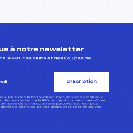
s à notre newsletter
de la FFS, des clubs et des Équipes de
Inscription
ion », j’autorise la FFS à utiliser mon adresse email pour
 la newsletter de la FFS, qui peut contenir des offres
nnelles de la FFS ou de ses partenaires. Pour plus
dalités d’exercice de vos droits et la gestion de vos