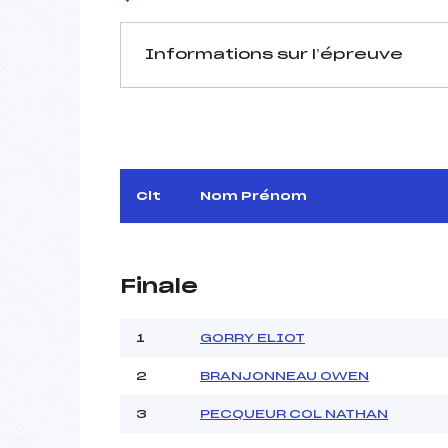
Informations sur l’épreuve
JURY DE COMPÉTITION
Délégué Technique :
Arbitre :
Assistant :
Clt
Nom Prénom
Dir. Epreuve :
Finale
MANCHE 1
Nombre de portes :
1
GORRY ELIOT
Heure de départ :
2
BRANJONNEAU OWEN
Traceur :
Météo :
3
PECQUEUR COL NATHAN
Neige :