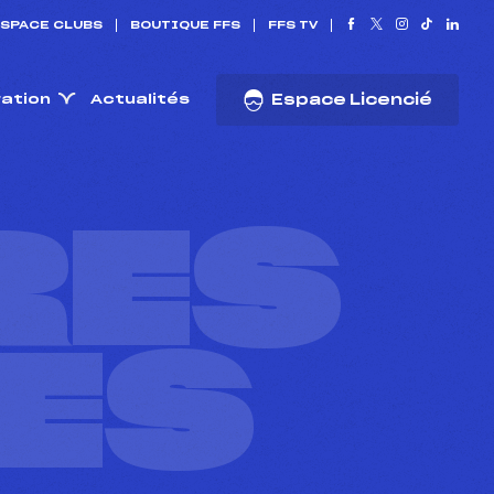
SPACE CLUBS
BOUTIQUE FFS
FFS TV
ration
Actualités
Espace Licencié
RES
ES