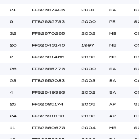
21
FFS2687405
2001
SA
S
9
FFS2632733
2000
PE
S
32
FFS2670265
2002
MB
C
20
FFS2643146
1997
MB
C
2
FFS2681465
2003
MB
S
26
FFS2685776
2000
SA
S
23
FFS2652083
2003
SA
C
4
FFS2649393
2002
SA
C
25
FFS2695174
2003
AP
S
24
FFS2691033
2003
AP
S
11
FFS2660673
2004
MB
S