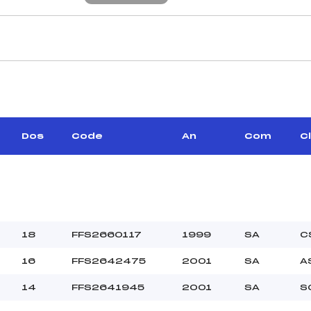
CARACTÉRISTIQU
–
Piste :
–
Altitude départ :
–
Altitude arrivée :
Dos
Code
An
Com
C
–
Dénivelé :
Homologation :
MANCHE 2
–
Nombre de portes :
18
FFS2660117
1999
SA
C
–
Heure de départ :
16
FFS2642475
2001
SA
A
–
Traceur :
–
Température départ
14
FFS2641945
2001
SA
S
–
Température arrivée