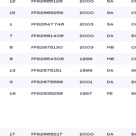
12
FFS2665128
2000
SA
C
15
FFS2669259
2000
SA
C
60.0000
*
1
FFS2647746
2003
SA
C
7
FFS2681406
2000
DA
S
6
FFS2675130
2003
MB
C
8
FFS2654306
1999
MB
C
13
FFS2675151
1999
DA
G
3
FFS2675568
2001
DA
S
19
FFS2635258
1997
PE
S
17
FFS2668217
2000
DA
S