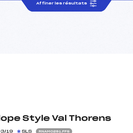
Affiner les résultats
ope Style Val Thorens
3/19
SLS
RNAM0291.FFS