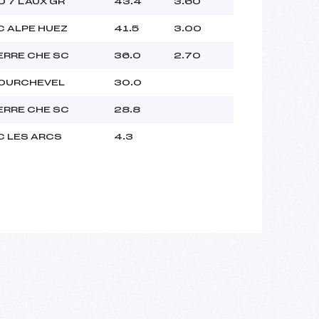
O 7 LAUX GR
43.4
3.60
C ALPE HUEZ
41.5
3.00
ERRE CHE SC
36.0
2.70
OURCHEVEL
30.0
ERRE CHE SC
28.8
C LES ARCS
4.3