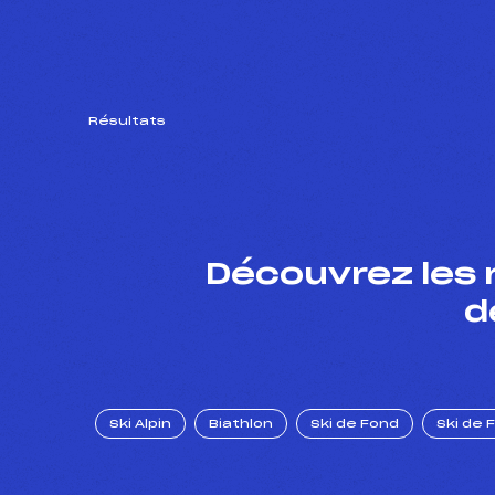
Résultats
Découvrez les 
d
Ski Alpin
Biathlon
Ski de Fond
Ski de 