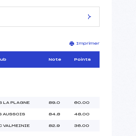
ES DE LA PISTE
Imprimer
–
–
–
lub
Note
Points
–
–
–
S LA PLAGNE
89.0
60.00
–
S AUSSOIS
84.8
48.00
–
 :
–
C VALMEINIE
82.9
36.00
 :
–