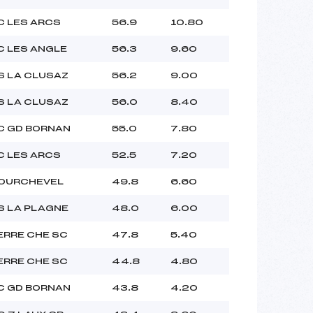
C LES ARCS
56.9
10.80
C LES ANGLE
56.3
9.60
S LA CLUSAZ
56.2
9.00
S LA CLUSAZ
56.0
8.40
C GD BORNAN
55.0
7.80
C LES ARCS
52.5
7.20
OURCHEVEL
49.8
6.60
S LA PLAGNE
48.0
6.00
ERRE CHE SC
47.8
5.40
ERRE CHE SC
44.8
4.80
C GD BORNAN
43.8
4.20