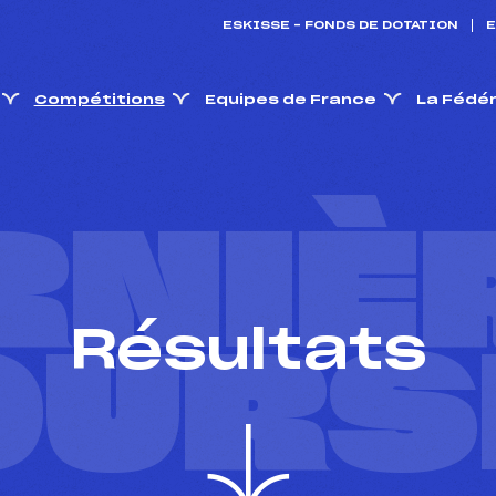
ESKISSE – FONDS DE DOTATION
E
Compétitions
Equipes de France
La Fédé
RNIÈ
Résultats
OURS