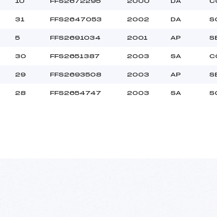
10
FFS2672295
2000
DA
C
31
FFS2647053
2002
DA
S
5
FFS2691034
2001
AP
S
30
FFS2651387
2003
SA
C
29
FFS2693508
2003
AP
S
28
FFS2654747
2003
SA
S