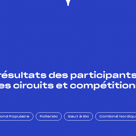
résultats des participants
es circuits et compétition
Fond Populaire
Rollerski
Saut à Ski
Combiné Nordiq