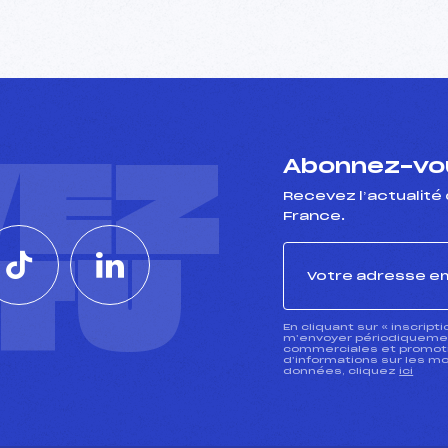
VEZ
Abonnez-vou
Recevez l’actualité 
France.
CTU
En cliquant sur « inscript
m’envoyer périodiquement
commerciales et promotio
d’informations sur les mo
données, cliquez
ici