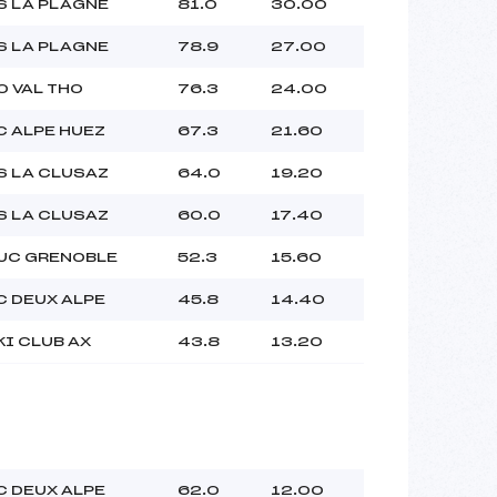
S LA PLAGNE
81.0
30.00
S LA PLAGNE
78.9
27.00
O VAL THO
76.3
24.00
C ALPE HUEZ
67.3
21.60
S LA CLUSAZ
64.0
19.20
S LA CLUSAZ
60.0
17.40
UC GRENOBLE
52.3
15.60
C DEUX ALPE
45.8
14.40
KI CLUB AX
43.8
13.20
C DEUX ALPE
62.0
12.00