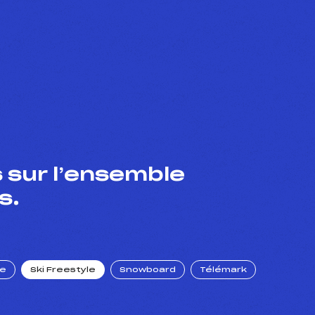
 sur l’ensemble
s.
ue
Ski Freestyle
Snowboard
Télémark