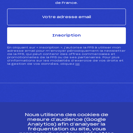
de France.
Inscription
En cliquant sur « inscription », j’autorise la FFS à utiliser mon
adresse email pour m’envoyer périodiquement la newsletter
de la FFS, qui peut contenir des offres commerciales et
promotionnelles de la FFS ou de ses partenaires. Pour plus
d’informations sur les modalités d’exercice de vos droits et
la gestion de vos données, cliquez
ici
CONTACT
Nous utilisons des cookies de
ESPACE PRESSE
mesure d’audience (Google
Analytics) afin d’analyser la
fréquentation du site, vous
Ressources