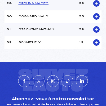
29
ORDUNA MACEO
29
30
COSNARD MALO
33
31
GIACHINO NATHAN
39
32
BONNET ELY
12
SUIVEZ
L'ACTU
Abonnez-vous à notre newsletter
Recevez l’actualité de la FFS, des clubs et des Équipes