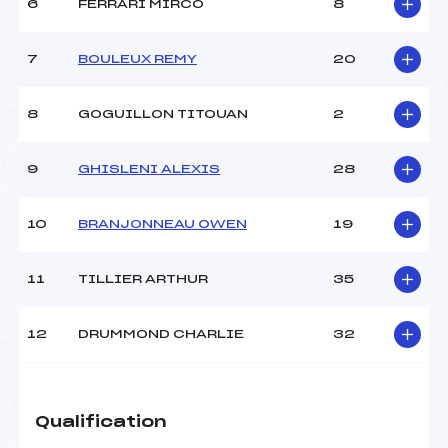
6
FERRARI MIRCO
8
MANCHE 2
7
BOULEUX REMY
20
Nombre de portes :
–
Heure de départ :
–
8
GOGUILLON TITOUAN
2
Traceur :
–
Température départ :
–
9
GHISLENI ALEXIS
28
Température arrivée :
–
10
BRANJONNEAU OWEN
19
Pénalité appliquée :
60.0000
Catégorie :
CA1->SEN
11
TILLIER ARTHUR
35
12
DRUMMOND CHARLIE
32
Qualification