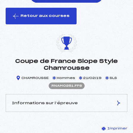
Retour aux courses
foi(s) le ski
Coupe de France Slope Style
Chamrousse
CHAMROUSSE
Hommes
21/02/19
SLS
RNAM0251.FFS
Informations sur l’épreuve
JURY DE COMPÉTITION
Imprimer
Délégué Technique :
BERTRAND FABIEN (SA)