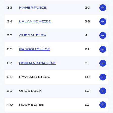
33
MAHER ROSIE
20
34
LALANNE HEIDI
38
35
CHEDAL ELSA
4
36
RANSOU CHLOE
21
37
BORNAND PAULINE
8
38
EYVRARD LILOU
18
39
UROS LOLA
10
40
ROCHE INES
11