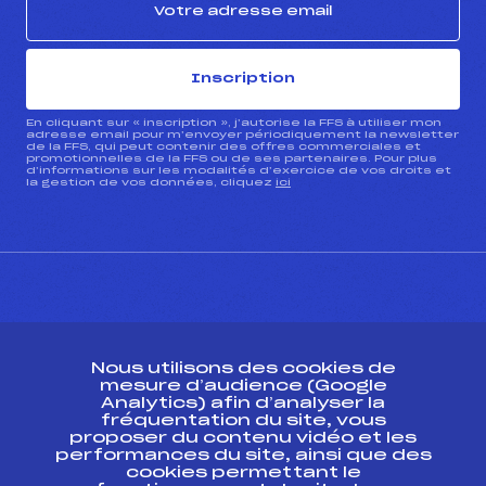
Inscription
En cliquant sur « inscription », j’autorise la FFS à utiliser mon
adresse email pour m’envoyer périodiquement la newsletter
de la FFS, qui peut contenir des offres commerciales et
promotionnelles de la FFS ou de ses partenaires. Pour plus
d’informations sur les modalités d’exercice de vos droits et
la gestion de vos données, cliquez
ici
CONTACT
Nous utilisons des cookies de
ESPACE PRESSE
mesure d’audience (Google
Analytics) afin d’analyser la
fréquentation du site, vous
Ressources
proposer du contenu vidéo et les
performances du site, ainsi que des
Pass’Neige
cookies permettant le
Projet sportif fédéral