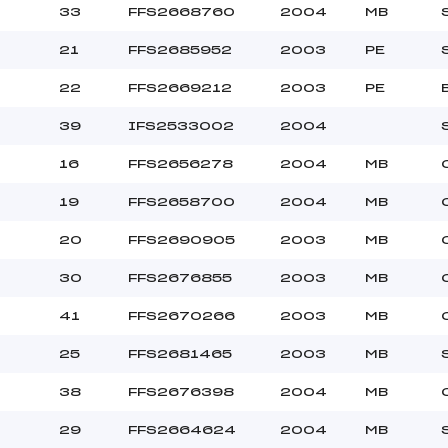
33
FFS2668760
2004
MB
21
FFS2685952
2003
PE
22
FFS2669212
2003
PE
39
IFS2533002
2004
16
FFS2656278
2004
MB
19
FFS2658700
2004
MB
20
FFS2690905
2003
MB
30
FFS2676855
2003
MB
41
FFS2670266
2003
MB
25
FFS2681465
2003
MB
38
FFS2676398
2004
MB
29
FFS2664624
2004
MB