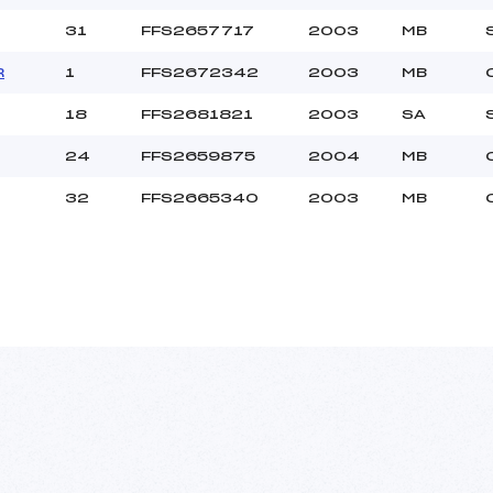
31
FFS2657717
2003
MB
R
1
FFS2672342
2003
MB
18
FFS2681821
2003
SA
24
FFS2659875
2004
MB
32
FFS2665340
2003
MB