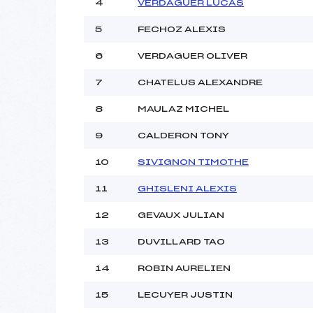
4
VERDAGUER LUCAS
5
FECHOZ ALEXIS
Pénalité appliquée :
Catégorie :
6
VERDAGUER OLIVER
7
CHATELUS ALEXANDRE
8
MAULAZ MICHEL
9
CALDERON TONY
10
SIVIGNON TIMOTHE
11
GHISLENI ALEXIS
12
GEVAUX JULIAN
13
DUVILLARD TAO
14
ROBIN AURELIEN
15
LECUYER JUSTIN