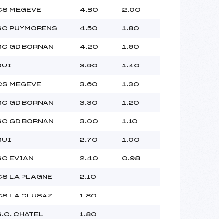
CS MEGEVE
4.80
2.00
SC PUYMORENS
4.50
1.80
SC GD BORNAN
4.20
1.60
SUI
3.90
1.40
CS MEGEVE
3.60
1.30
SC GD BORNAN
3.30
1.20
SC GD BORNAN
3.00
1.10
SUI
2.70
1.00
SC EVIAN
2.40
0.98
CS LA PLAGNE
2.10
CS LA CLUSAZ
1.80
S.C. CHATEL
1.80