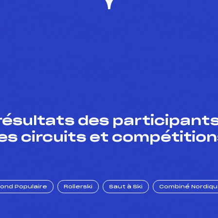
résultats des participants
es circuits et compétition
Fond Populaire
Rollerski
Saut à Ski
Combiné Nordiq