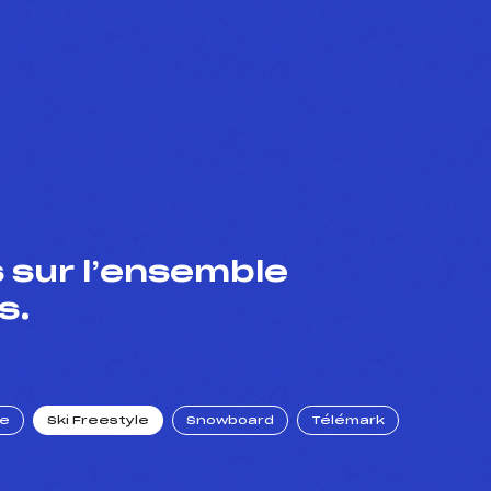
 sur l’ensemble
s.
ue
Ski Freestyle
Snowboard
Télémark