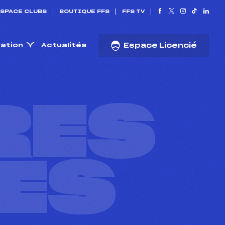
SPACE CLUBS
BOUTIQUE FFS
FFS TV
ration
Actualités
Espace Licencié
RES
ES