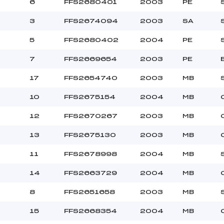
6
FFS2680401
2003
PE
3
FFS2674094
2003
SA
50.0000
MIN
5
FFS2680402
2004
PE
7
FFS2669654
2003
PE
17
FFS2654740
2003
MB
10
FFS2675154
2004
MB
12
FFS2670267
2003
MB
13
FFS2675130
2003
MB
11
FFS2678998
2004
MB
14
FFS2663729
2004
MB
8
FFS2651658
2003
MB
15
FFS2668354
2004
MB