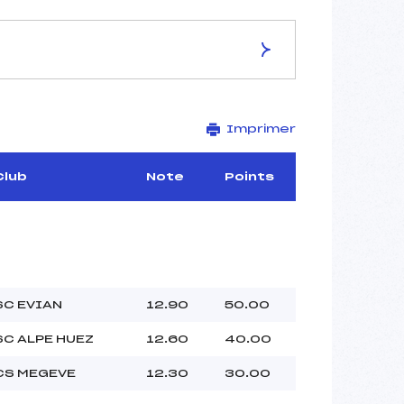
ES DE LA PISTE
Imprimer
–
–
–
Club
Note
Points
–
–
–
SC EVIAN
12.90
50.00
–
SC ALPE HUEZ
12.60
40.00
–
 :
–
CS MEGEVE
12.30
30.00
 :
–