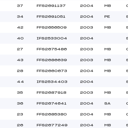
37
FFS2691137
2004
MB
34
FFS2691051
2004
PE
42
FFS2656509
2003
MB
40
IFS2533004
2004
27
FFS2675486
2003
MB
43
FFS2686639
2003
MB
28
FFS2660673
2004
MB
44
IFS2534403
2004
35
FFS2687918
2003
MB
36
FFS2674641
2004
SA
23
FFS2685380
2004
MB
26
FFS2677249
2004
MB