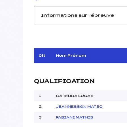
Informations sur l’épreuve
JURY DE COMPÉTITION
Délégué Technique :
Arbitre :
Assistant :
Clt
Nom Prénom
Dir. Epreuve :
QUALIFICATION
MANCHE 1
Nombre de portes :
1
CAREDDA LUCAS
Heure de départ :
2
JEANNESSON MATEO
Traceur :
Météo :
3
FABIANI MATHIS
Neige :