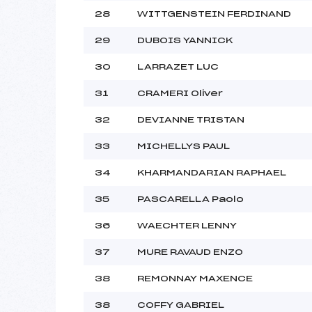
28
WITTGENSTEIN FERDINAND
29
DUBOIS YANNICK
30
LARRAZET LUC
31
CRAMERI Oliver
32
DEVIANNE TRISTAN
33
MICHELLYS PAUL
34
KHARMANDARIAN RAPHAEL
35
PASCARELLA Paolo
36
WAECHTER LENNY
37
MURE RAVAUD ENZO
38
REMONNAY MAXENCE
38
COFFY GABRIEL