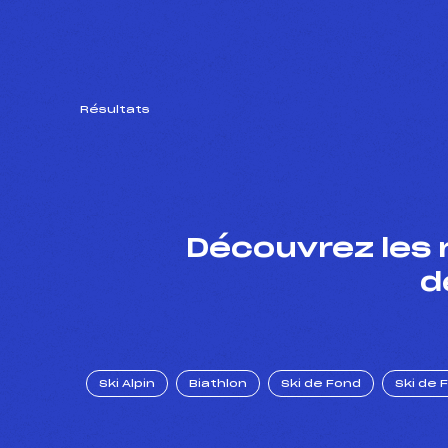
Résultats
Découvrez les 
d
Ski Alpin
Biathlon
Ski de Fond
Ski de 