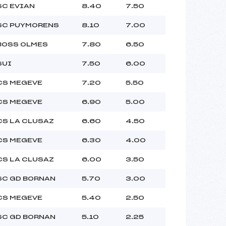
SC EVIAN
8.40
7.50
SC PUYMORENS
8.10
7.00
BOSS OLMES
7.80
6.50
SUI
7.50
6.00
CS MEGEVE
7.20
5.50
CS MEGEVE
6.90
5.00
CS LA CLUSAZ
6.60
4.50
CS MEGEVE
6.30
4.00
CS LA CLUSAZ
6.00
3.50
SC GD BORNAN
5.70
3.00
CS MEGEVE
5.40
2.50
SC GD BORNAN
5.10
2.25