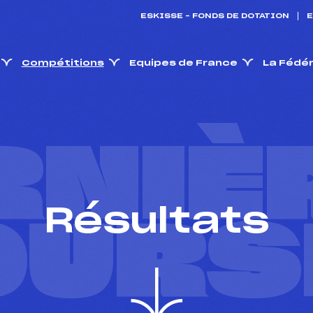
ESKISSE – FONDS DE DOTATION
E
Compétitions
Equipes de France
La Fédé
RNIÈ
Résultats
OURS