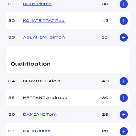
31
ROBY Pierre
33
32
KONATE PRAT Paul
43
33
ASLANIAN Simon
15
Qualification
34
KERVICHE Alois
48
35
HERRANZ Andreas
30
36
DAMIANI Tom
29
37
NAUD Jules
23