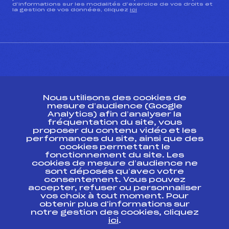
d’informations sur les modalités d’exercice de vos droits et
la gestion de vos données, cliquez
ici
CONTACT
Nous utilisons des cookies de
ESPACE PRESSE
mesure d’audience (Google
Analytics) afin d’analyser la
fréquentation du site, vous
Ressources
proposer du contenu vidéo et les
performances du site, ainsi que des
Pass’Neige
cookies permettant le
Projet sportif fédéral
fonctionnement du site. Les
cookies de mesure d’audience ne
Projet de performance fédéral
sont déposés qu’avec votre
Antidopage
consentement. Vous pouvez
Pôle Développement, Formation, Suivi
accepter, refuser ou personnaliser
Scientifique
vos choix à tout moment. Pour
Listes ministérielles
obtenir plus d'informations sur
notre gestion des cookies, cliquez
Pôle vie de l’athlète
ici
.
Enseignement professionnel