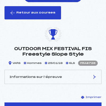
Retour aux courses
foi(s) le ski
OUTDOOR MIX FESTIVAL FIS
Freestyle Slope Style
VARS
Hommes
25/01/18
SLS
FRA8726
Informations sur l’épreuve
JURY DE COMPÉTITION
Imprimer
Délégué Technique :
TESSIER GILLES (FRA)
Arbitre :
–