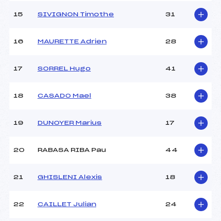
15
SIVIGNON Timothe
31
16
MAURETTE Adrien
28
17
SORREL Hugo
41
18
CASADO Mael
38
19
DUNOYER Marius
17
20
RABASA RIBA Pau
44
21
GHISLENI Alexis
18
22
CAILLET Julian
24