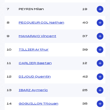
MANCHE 2
7
PEYRIN Milan
19
Nombre de portes :
–
Heure de départ :
–
8
PECQUEUR COL Nathan
40
Traceur :
–
Température départ :
–
9
MAHARAVO Vincent
37
Température arrivée :
–
10
TILLIER Arthur
39
Pénalité appliquée :
–
Catégorie :
*
11
CARLIER Gaetan
12
12
DIJOUD Quentin
42
13
IBARZ Aymeric
25
14
GOGUILLON Titouan
35