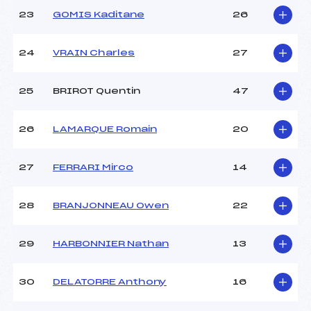
23
GOMIS Kaditane
26
24
VRAIN Charles
27
25
BRIROT Quentin
47
26
LAMARQUE Romain
20
27
FERRARI Mirco
14
28
BRANJONNEAU Owen
22
29
HARBONNIER Nathan
13
30
DELATORRE Anthony
16