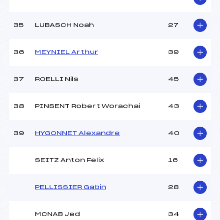
35
LUBASCH Noah
27
36
MEYNIEL Arthur
39
37
ROELLI Nils
45
38
PINSENT Robert Worachai
43
39
HYGONNET Alexandre
40
SEITZ Anton Felix
16
PELLISSIER Gabin
28
MCNAB Jed
34