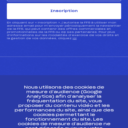
Inscription
En cliquant sur « inscription », j’autorise la FFS à utiliser mon
adresse email pour m’envoyer périodiquement la newsletter
de la FFS, qui peut contenir des offres commerciales et
promotionnelles de la FFS ou de ses partenaires. Pour plus
d’informations sur les modalités d’exercice de vos droits et
la gestion de vos données, cliquez
ici
CONTACT
Nous utilisons des cookies de
ESPACE PRESSE
mesure d’audience (Google
Analytics) afin d’analyser la
fréquentation du site, vous
Ressources
proposer du contenu vidéo et les
performances du site, ainsi que des
Pass’Neige
cookies permettant le
Projet sportif fédéral
fonctionnement du site. Les
cookies de mesure d’audience ne
Projet de performance fédéral