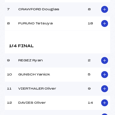
MANCHE 2
7
CRAWFORD Douglas
8
Nombre de portes :
–
Heure de départ :
–
8
FURUNO Tetsuya
18
Traceur :
–
Température départ :
-6
Température arrivée :
-6
1/4 FINAL
Pénalité appliquée :
–
9
REGEZ Ryan
2
Catégorie :
*
10
GUNSCH Yanick
5
11
VIERTHALER Oliver
9
12
DAVIES Oliver
14