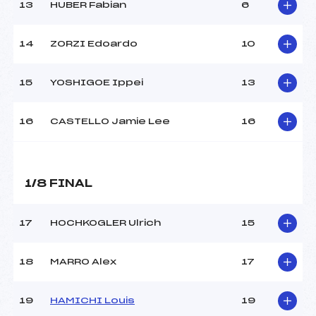
13
HUBER Fabian
6
14
ZORZI Edoardo
10
15
YOSHIGOE Ippei
13
16
CASTELLO Jamie Lee
16
1/8 FINAL
17
HOCHKOGLER Ulrich
15
18
MARRO Alex
17
19
HAMICHI Louis
19