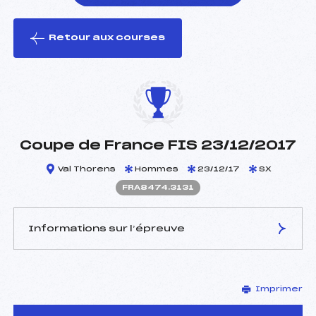
Retour aux courses
foi(s) le ski
Coupe de France FIS 23/12/2017
Val Thorens
Hommes
23/12/17
SX
FRA8474.3131
Informations sur l’épreuve
JURY DE COMPÉTITION
Imprimer
Délégué Technique :
CUCHE Didier (FRA)
Arbitre :
GROS BERNARD (FRA)