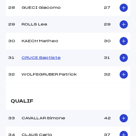
28
GUECI Giacomo
27
29
ROLLS Lee
29
30
KAECH Matheo
30
31
CRUCE Baptiste
31
32
WOLFSGRUBER Patrick
32
QUALIF
33
CAVALLAR Simone
42
34
CLAUS Carlo
37