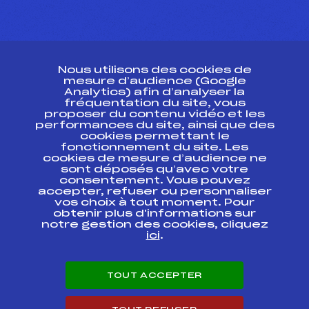
CONTACT
Nous utilisons des cookies de
ESPACE PRESSE
mesure d’audience (Google
Analytics) afin d’analyser la
fréquentation du site, vous
Ressources
proposer du contenu vidéo et les
performances du site, ainsi que des
Pass’Neige
cookies permettant le
Projet sportif fédéral
fonctionnement du site. Les
cookies de mesure d’audience ne
Projet de performance fédéral
sont déposés qu’avec votre
Antidopage
consentement. Vous pouvez
Pôle Développement, Formation, Suivi
accepter, refuser ou personnaliser
Scientifique
vos choix à tout moment. Pour
Listes ministérielles
obtenir plus d'informations sur
notre gestion des cookies, cliquez
Pôle vie de l’athlète
ici
.
Enseignement professionnel
Informatique et chronométrage
Circuits
TOUT ACCEPTER
Carrières
Développement des habiletés mentales