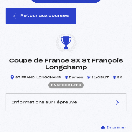
Retour aux courses
foi(s) le ski
Coupe de France SX St François
Longchamp
ST FRANC. LONGCHAMP
Dames
11/03/17
SX
RNAF0061.FFS
Informations sur l’épreuve
JURY DE COMPÉTITION
Imprimer
Délégué Technique :
CUCHE DIDIER (CA)