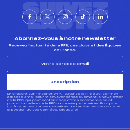
SUIVEZ
MANCHE 2
L'ACTU
Nombre de portes :
–
Heure de départ :
–
Traceur :
–
Abonnez-vous à notre newsletter
Température départ :
–
Recevez l’actualité de la FFS, des clubs et des Équipes
Température arrivée :
–
de France.
Pénalité appliquée :
30.0000
Catégorie :
U16->U30
Inscription
En cliquant sur « inscription », j’autorise la FFS à utiliser mon
adresse email pour m’envoyer périodiquement la newsletter
de la FFS, qui peut contenir des offres commerciales et
promotionnelles de la FFS ou de ses partenaires. Pour plus
d’informations sur les modalités d’exercice de vos droits et
la gestion de vos données, cliquez
ici