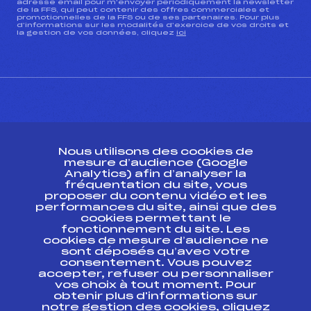
adresse email pour m’envoyer périodiquement la newsletter
de la FFS, qui peut contenir des offres commerciales et
promotionnelles de la FFS ou de ses partenaires. Pour plus
d’informations sur les modalités d’exercice de vos droits et
la gestion de vos données, cliquez
ici
CONTACT
Nous utilisons des cookies de
ESPACE PRESSE
mesure d’audience (Google
Analytics) afin d’analyser la
fréquentation du site, vous
Ressources
proposer du contenu vidéo et les
performances du site, ainsi que des
Pass’Neige
cookies permettant le
Projet sportif fédéral
fonctionnement du site. Les
cookies de mesure d’audience ne
Projet de performance fédéral
sont déposés qu’avec votre
Antidopage
consentement. Vous pouvez
Pôle Développement, Formation, Suivi
accepter, refuser ou personnaliser
Scientifique
vos choix à tout moment. Pour
Listes ministérielles
obtenir plus d'informations sur
notre gestion des cookies, cliquez
Pôle vie de l’athlète