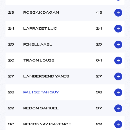
23
ROSZAK DAGAN
43
24
LARRAZET LUC
24
25
FINELL AXEL
25
26
TRAON LOUIS
64
27
LAMBERSEND YANIS
27
28
FALISZ TANGUY
38
29
REDON SAMUEL
37
30
REMONNAY MAXENCE
29