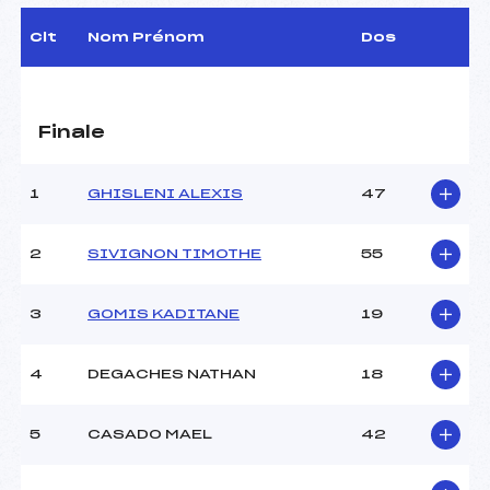
Arbitre :
–
Assistant :
–
Clt
Nom Prénom
Dos
Dir. Epreuve :
BRAY BERNARD (SA)
CARACTÉRISTIQUES DE LA PISTE
Finale
Piste :
–
Altitude départ :
–
1
GHISLENI ALEXIS
47
Altitude arrivée :
–
Dénivelé :
–
2
SIVIGNON TIMOTHE
55
Homologation :
–
3
GOMIS KADITANE
19
MANCHE 1
4
DEGACHES NATHAN
18
Nombre de portes :
–
Heure de départ :
–
Traceur :
–
5
CASADO MAEL
42
Météo :
–
Neige :
–