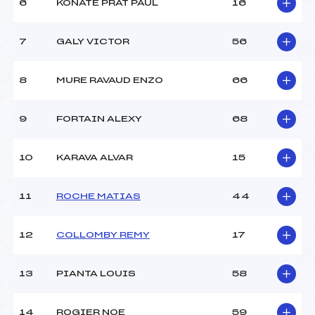
6
KONATE PRAT PAUL
16
MANCHE 2
7
GALY VICTOR
56
Nombre de portes :
–
Heure de départ :
–
8
MURE RAVAUD ENZO
66
Traceur :
–
Température départ :
–
9
FORTAIN ALEXY
68
Température arrivée :
–
10
KARAVA ALVAR
15
Pénalité appliquée :
40.0000
Catégorie :
BEN+MIN
11
ROCHE MATIAS
44
12
COLLOMBY REMY
17
13
PIANTA LOUIS
58
14
ROGIER NOE
59