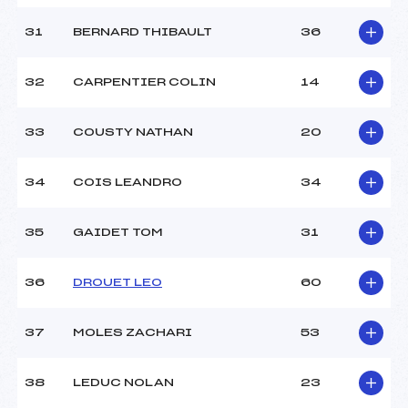
31
BERNARD THIBAULT
36
32
CARPENTIER COLIN
14
33
COUSTY NATHAN
20
34
COIS LEANDRO
34
35
GAIDET TOM
31
36
DROUET LEO
60
37
MOLES ZACHARI
53
38
LEDUC NOLAN
23