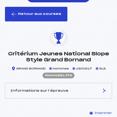
Retour aux courses
foi(s) le ski
Critérium Jeunes National Slope
Style Grand Bornand
GRAND BORNAND
Hommes
19/03/17
SLS
RNAM0281.FFS
Informations sur l’épreuve
JURY DE COMPÉTITION
Imprimer
Délégué Technique :
TESSIER GILLES (SA)