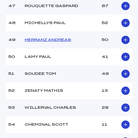
47
ROUQUETTE GASPARD
67
48
MICHELLYS PAUL
52
49
HERRANZ ANDREAS
50
50
LAMY PAUL
41
51
SOUDEE TOM
49
52
ZENATY MATHIS
13
53
WILLERVAL CHARLES
28
54
CHEMINAL SCOTT
11