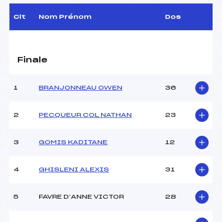
Arbitre :
–
Assistant :
–
Clt
Nom Prénom
Dos
Dir. Epreuve :
–
CARACTÉRISTIQUES DE LA PISTE
Finale
Piste :
–
Altitude départ :
–
1
BRANJONNEAU OWEN
36
Altitude arrivée :
–
Dénivelé :
–
2
PECQUEUR COL NATHAN
23
Homologation :
–
3
GOMIS KADITANE
12
MANCHE 1
4
GHISLENI ALEXIS
31
Nombre de portes :
–
Heure de départ :
–
Traceur :
–
5
FAVRE D’ANNE VICTOR
28
Météo :
–
Neige :
–