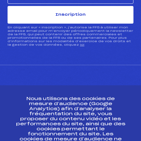
Inscription
En cliquant sur « inscription », j’autorise la FFS à utiliser mon
adresse email pour m’envoyer périodiquement la newsletter
de la FFS, qui peut contenir des offres commerciales et
promotionnelles de la FFS ou de ses partenaires. Pour plus
d’informations sur les modalités d’exercice de vos droits et
la gestion de vos données, cliquez
ici
CONTACT
Nous utilisons des cookies de
ESPACE PRESSE
mesure d’audience (Google
Analytics) afin d’analyser la
fréquentation du site, vous
Ressources
proposer du contenu vidéo et les
performances du site, ainsi que des
Pass’Neige
cookies permettant le
Projet sportif fédéral
fonctionnement du site. Les
cookies de mesure d’audience ne
Projet de performance fédéral