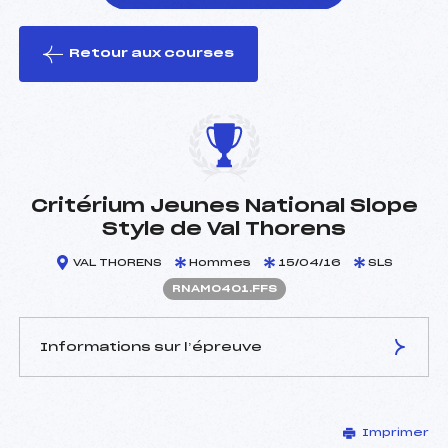
Retour aux courses
foi(s) le ski
Critérium Jeunes National Slope
Style de Val Thorens
VAL THORENS
Hommes
15/04/16
SLS
RNAM0401.FFS
Informations sur l’épreuve
JURY DE COMPÉTITION
Imprimer
Délégué Technique :
TESSIER GILLES (SA)