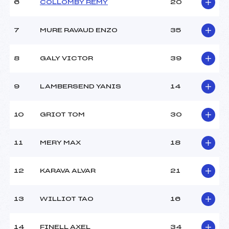
6
COLLOMBY REMY
20
MANCHE 2
7
MURE RAVAUD ENZO
35
Nombre de portes :
–
Heure de départ :
–
8
GALY VICTOR
39
Traceur :
–
Température départ :
–
9
LAMBERSEND YANIS
14
Température arrivée :
–
10
GRIOT TOM
30
Pénalité appliquée :
40.0000
Catégorie :
BEN+MIN
11
MERY MAX
18
12
KARAVA ALVAR
21
13
WILLIOT TAO
16
14
FINELL AXEL
34