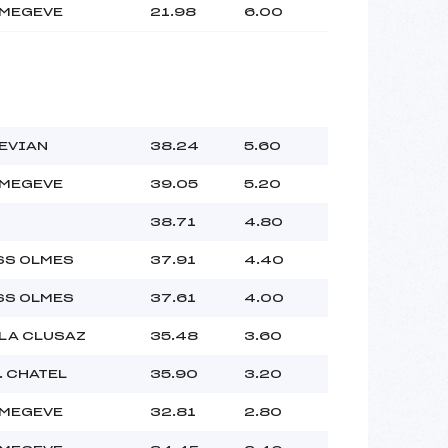
 MEGEVE
21.98
6.00
 EVIAN
38.24
5.60
 MEGEVE
39.05
5.20
38.71
4.80
SS OLMES
37.91
4.40
SS OLMES
37.61
4.00
 LA CLUSAZ
35.48
3.60
. CHATEL
35.90
3.20
 MEGEVE
32.81
2.80