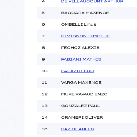
4
DE VILLAUCOURT ARTHUR
5
BACCARA MAXENCE
Pénalité appliquée :
Catégorie :
6
OMBELLI Linus
7
SIVIGNON TIMOTHE
8
FECHOZ ALEXIS
9
FABIANI MATHIS
10
PALAZOT LUC
11
VARGA MAXENCE
12
MURE RAVAUD ENZO
13
GONZALEZ PAUL
14
CRAMERI OLIVER
15
BAZ CHARLES