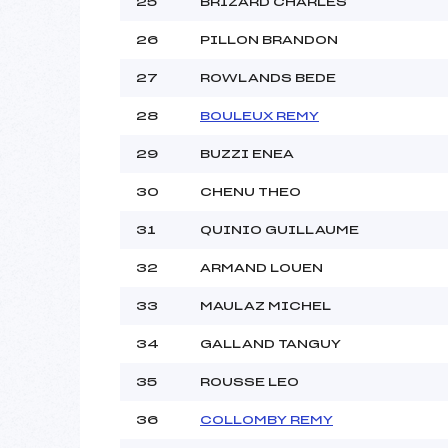
25
BRIZARD CHARLES
26
PILLON BRANDON
27
ROWLANDS BEDE
28
BOULEUX REMY
29
BUZZI ENEA
30
CHENU THEO
31
QUINIO GUILLAUME
32
ARMAND LOUEN
33
MAULAZ MICHEL
34
GALLAND TANGUY
35
ROUSSE LEO
36
COLLOMBY REMY