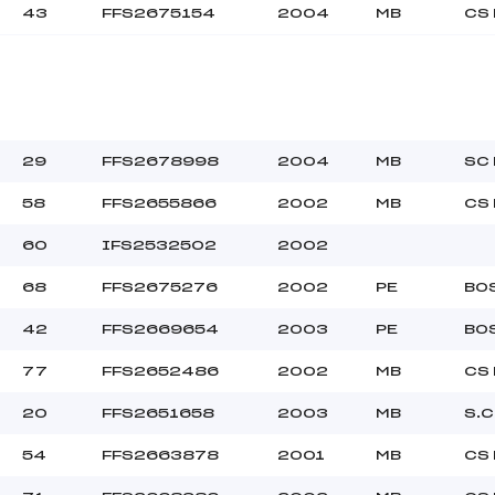
43
FFS2675154
2004
MB
CS
29
FFS2678998
2004
MB
SC
58
FFS2655866
2002
MB
CS
60
IFS2532502
2002
68
FFS2675276
2002
PE
BO
42
FFS2669654
2003
PE
BO
77
FFS2652486
2002
MB
CS
20
FFS2651658
2003
MB
S.C
54
FFS2663878
2001
MB
CS