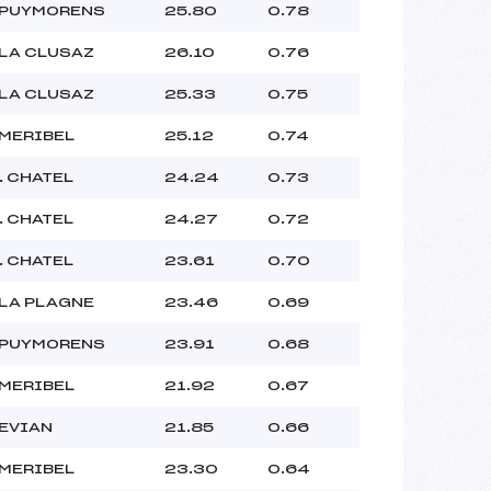
 PUYMORENS
25.80
0.78
 LA CLUSAZ
26.10
0.76
 LA CLUSAZ
25.33
0.75
 MERIBEL
25.12
0.74
. CHATEL
24.24
0.73
. CHATEL
24.27
0.72
. CHATEL
23.61
0.70
 LA PLAGNE
23.46
0.69
 PUYMORENS
23.91
0.68
 MERIBEL
21.92
0.67
 EVIAN
21.85
0.66
 MERIBEL
23.30
0.64