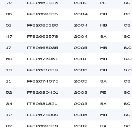
72
FFS2663136
2002
PE
SC
35
FFS2659875
2004
MB
CS
51
FFS2685380
2004
MB
CS
47
FFS2662578
2004
SA
SC
17
FFS2668935
2005
MB
S.C
63
FFS2676957
2001
MB
S.C
13
FFS2681839
2005
MB
S.C
11
FFS2674075
2005
SA
CS
52
FFS2680401
2003
PE
SC
34
FFS2681821
2003
SA
SC
12
FFS2678999
2005
MB
SC
82
FFS2659879
2002
SA
SC