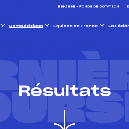
ESKISSE – FONDS DE DOTATION
E
Compétitions
Equipes de France
La Fédé
RNIÈ
Résultats
OURS