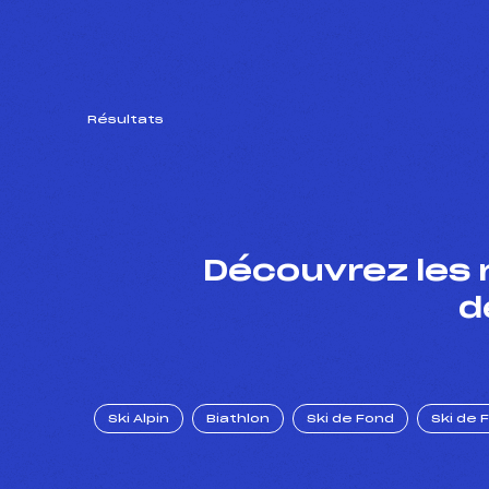
Résultats
Découvrez les 
d
Ski Alpin
Biathlon
Ski de Fond
Ski de 