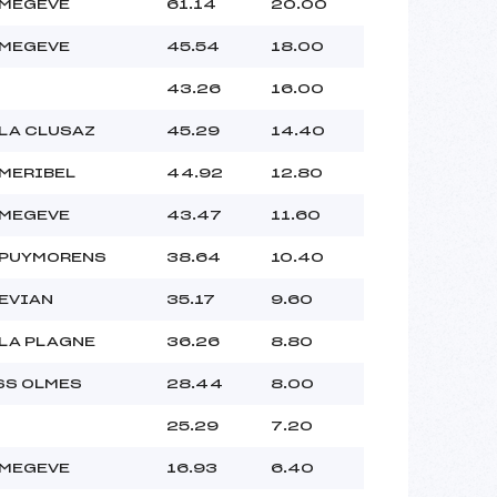
 MEGEVE
61.14
20.00
 MEGEVE
45.54
18.00
43.26
16.00
 LA CLUSAZ
45.29
14.40
 MERIBEL
44.92
12.80
 MEGEVE
43.47
11.60
 PUYMORENS
38.64
10.40
 EVIAN
35.17
9.60
 LA PLAGNE
36.26
8.80
SS OLMES
28.44
8.00
25.29
7.20
 MEGEVE
16.93
6.40