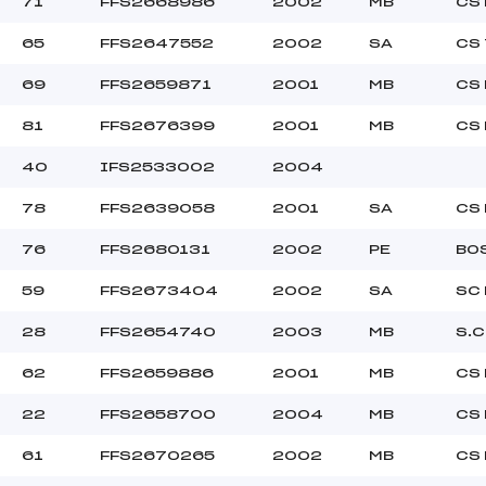
71
FFS2668986
2002
MB
CS
65
FFS2647552
2002
SA
CS
69
FFS2659871
2001
MB
CS
81
FFS2676399
2001
MB
CS
40
IFS2533002
2004
78
FFS2639058
2001
SA
CS
76
FFS2680131
2002
PE
BO
59
FFS2673404
2002
SA
SC
28
FFS2654740
2003
MB
S.C
62
FFS2659886
2001
MB
CS
22
FFS2658700
2004
MB
CS
61
FFS2670265
2002
MB
CS