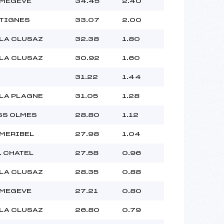
 MEGEVE
34.45
2.40
 TIGNES
33.07
2.00
 LA CLUSAZ
32.38
1.80
 LA CLUSAZ
30.92
1.60
31.22
1.44
 LA PLAGNE
31.05
1.28
SS OLMES
28.80
1.12
 MERIBEL
27.98
1.04
. CHATEL
27.58
0.96
 LA CLUSAZ
28.35
0.88
 MEGEVE
27.21
0.80
 LA CLUSAZ
26.80
0.79