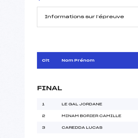
Informations sur l’épreuve
JURY DE COMPÉTITION
Délégué Technique :
Arbitre :
Assistant :
Clt
Nom Prénom
Dir. Epreuve :
FINAL
MANCHE 1
Nombre de portes :
1
LE GAL JORDANE
Heure de départ :
2
MINAM BORIER CAMILLE
Traceur :
Météo :
3
CAREDDA LUCAS
Neige :