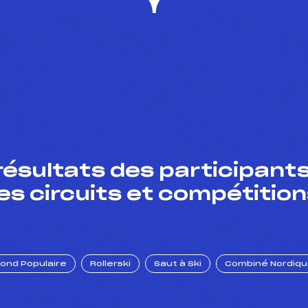
résultats des participants
es circuits et compétition
Fond Populaire
Rollerski
Saut à Ski
Combiné Nordiq