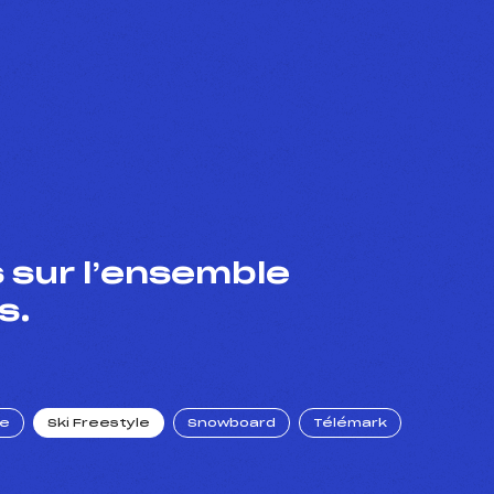
 sur l’ensemble
s.
ue
Ski Freestyle
Snowboard
Télémark