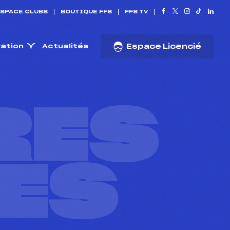
SPACE CLUBS
BOUTIQUE FFS
FFS TV
ration
Actualités
Espace Licencié
RES
ES