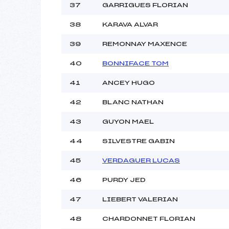
37
GARRIGUES FLORIAN
38
KARAVA ALVAR
39
REMONNAY MAXENCE
40
BONNIFACE TOM
41
ANCEY HUGO
42
BLANC NATHAN
43
GUYON MAEL
44
SILVESTRE GABIN
45
VERDAGUER LUCAS
46
PURDY JED
47
LIEBERT VALERIAN
48
CHARDONNET FLORIAN