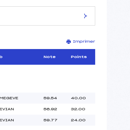
ES DE LA PISTE
Imprimer
–
–
–
b
Note
Points
–
–
–
 MEGEVE
59.54
40.00
–
 EVIAN
56.92
32.00
–
 :
–
 EVIAN
59.77
24.00
 :
–