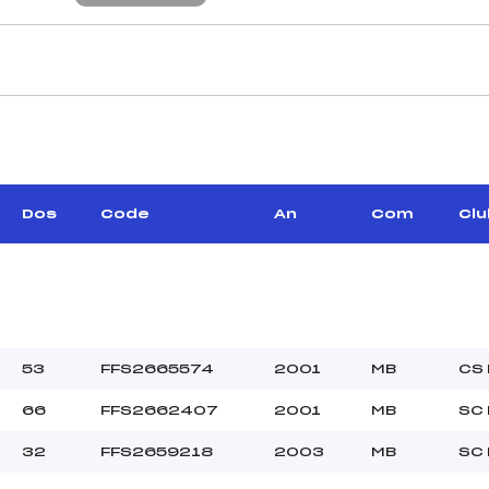
CARACTÉRISTIQU
TESSIER GILLES (SA)
Piste :
–
Altitude départ :
–
Altitude arrivée :
Dos
Code
An
Com
Clu
BRAY BERNARD (SA)
Dénivelé :
Homologation :
MANCHE 2
25373
Nombre de portes :
53
FFS2665574
2001
MB
CS
–
Heure de départ :
66
FFS2662407
2001
MB
SC
Finale ()
Traceur :
–
Température départ
32
FFS2659218
2003
MB
SC
–
Température arrivée