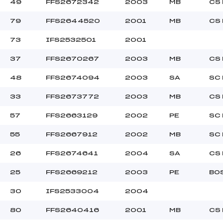
49
FFS2672342
2003
MB
CS
79
FFS2644520
2001
MB
CS
40.0000
MIC->MIN
73
IFS2532501
2001
37
FFS2670267
2003
MB
CS
48
FFS2674094
2003
SA
SC
33
FFS2673772
2003
MB
CS
57
FFS2663129
2002
PE
SC
55
FFS2667912
2002
MB
SC
26
FFS2674641
2004
SA
CS
25
FFS2669212
2003
PE
BO
30
IFS2533004
2004
80
FFS2640416
2001
MB
CS