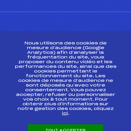
CONTACT
Nous utilisons des cookies de
ESPACE PRESSE
mesure d’audience (Google
Analytics) afin d’analyser la
fréquentation du site, vous
Ressources
proposer du contenu vidéo et les
performances du site, ainsi que des
Pass’Neige
cookies permettant le
Projet sportif fédéral
fonctionnement du site. Les
cookies de mesure d’audience ne
Projet de performance fédéral
sont déposés qu’avec votre
Antidopage
consentement. Vous pouvez
Pôle Développement, Formation, Suivi
accepter, refuser ou personnaliser
Scientifique
vos choix à tout moment. Pour
Listes ministérielles
obtenir plus d'informations sur
notre gestion des cookies, cliquez
Pôle vie de l’athlète
ici
.
Enseignement professionnel
Informatique et chronométrage
Circuits
TOUT ACCEPTER