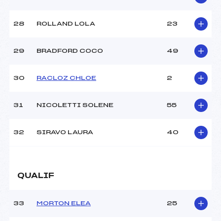
28
ROLLAND LOLA
23
29
BRADFORD COCO
49
30
RACLOZ CHLOE
2
31
NICOLETTI SOLENE
55
32
SIRAVO LAURA
40
QUALIF
33
MORTON ELEA
25