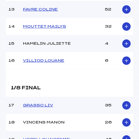
13
FAVRE COLINE
52
14
MOUTTET MAILYS
32
15
HAMELIN JULIETTE
4
16
VILLIOD LOUANE
6
1/8 FINAL
17
GRASSO LIV
35
18
VINCENS MANON
26