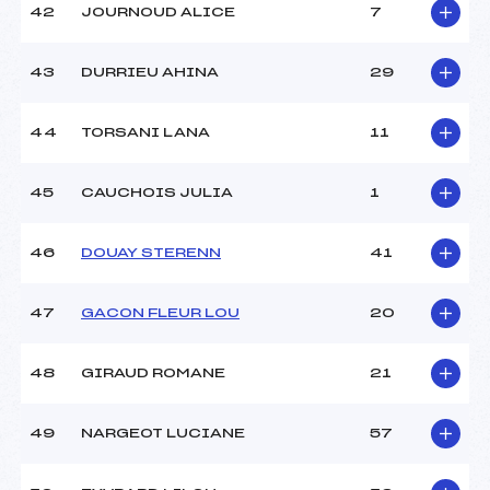
42
JOURNOUD ALICE
7
43
DURRIEU AHINA
29
44
TORSANI LANA
11
45
CAUCHOIS JULIA
1
46
DOUAY STERENN
41
47
GACON FLEUR LOU
20
48
GIRAUD ROMANE
21
49
NARGEOT LUCIANE
57