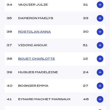
34
VAQUIER JULIE
31
35
DAMERON MAELYS
33
36
ROSTOLAN ANNA
30
37
VIDONI ANOUK
51
38
BOUET CHARLOTTE
12
39
HUGUES MADELEINE
24
40
BOGNIER EMMA
27
41
EYNARD MACHET MARGAUX
46