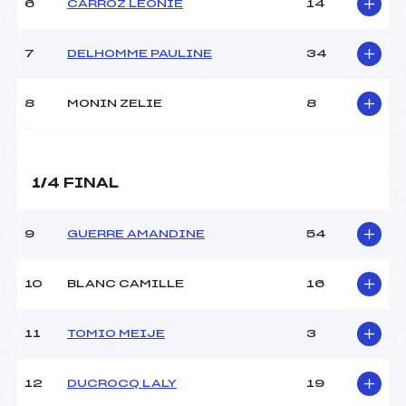
6
CARROZ LEONIE
14
MANCHE 2
7
DELHOMME PAULINE
34
Nombre de portes :
–
Heure de départ :
–
8
MONIN ZELIE
8
Traceur :
–
Température départ :
–
Température arrivée :
–
1/4 FINAL
Pénalité appliquée :
20.0000
9
GUERRE AMANDINE
54
Catégorie :
U12
10
BLANC CAMILLE
16
11
TOMIO MEIJE
3
12
DUCROCQ LALY
19