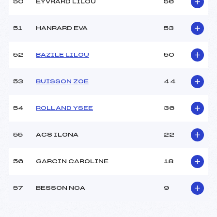
50
EYVRARD LILOU
56
51
HANRARD EVA
53
52
BAZILE LILOU
50
53
BUISSON ZOE
44
54
ROLLAND YSEE
36
55
ACS ILONA
22
56
GARCIN CAROLINE
18
57
BESSON NOA
9