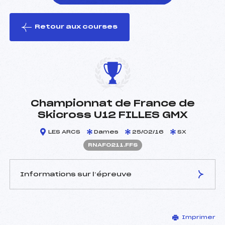
Retour aux courses
foi(s) le ski
Championnat de France de
Skicross U12 FILLES GMX
LES ARCS
Dames
25/02/16
SX
RNAF0211.FFS
Informations sur l’épreuve
JURY DE COMPÉTITION
Imprimer
Délégué Technique :
–