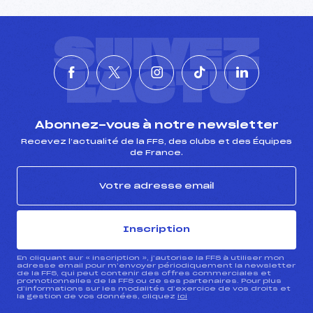
SUIVEZ
L'ACTU
Abonnez-vous à notre newsletter
Recevez l’actualité de la FFS, des clubs et des Équipes
de France.
Inscription
En cliquant sur « inscription », j’autorise la FFS à utiliser mon
adresse email pour m’envoyer périodiquement la newsletter
de la FFS, qui peut contenir des offres commerciales et
promotionnelles de la FFS ou de ses partenaires. Pour plus
d’informations sur les modalités d’exercice de vos droits et
la gestion de vos données, cliquez
ici