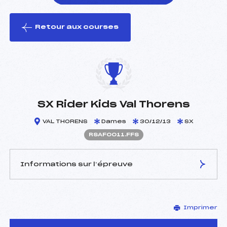
Retour aux courses
foi(s) le ski
SX Rider Kids Val Thorens
VAL THORENS
Dames
30/12/13
SX
RSAF0011.FFS
Informations sur l’épreuve
JURY DE COMPÉTITION
Imprimer
Délégué Technique :
–
Arbitre :
–