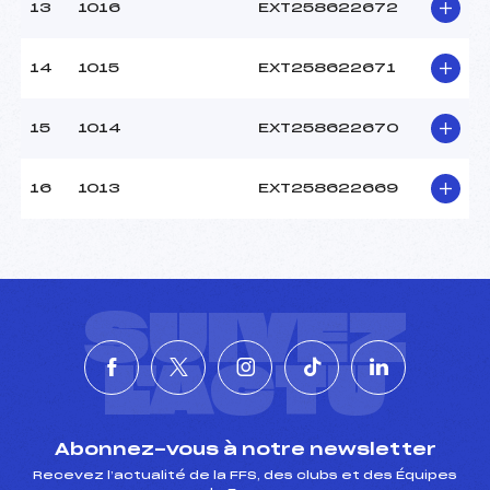
13
1016
EXT258622672
14
1015
EXT258622671
15
1014
EXT258622670
16
1013
EXT258622669
SUIVEZ
L'ACTU
Abonnez-vous à notre newsletter
Recevez l’actualité de la FFS, des clubs et des Équipes