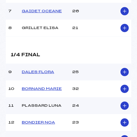
MANCHE 2
7
GAIDET OCEANE
26
Nombre de portes :
–
Heure de départ :
–
8
GRILLET ELISA
21
Traceur :
–
Température départ :
–
Température arrivée :
–
1/4 FINAL
Pénalité appliquée :
25.0000
9
DALES FLORA
25
Catégorie :
U14
10
BORNAND MARIE
32
11
PLASSARD LUNA
24
12
BONDIER NOA
23