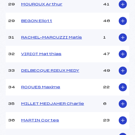
29
MOUROUX Arthur
41
29
BEGON Eliott
46
31
RACHEL–MARCUZZI Matis
1
32
VIRIOT Matthias
47
33
DELBECQUE RIEUX MEDY
49
34
ROQUES Maxime
22
35
MILLET MEDJAHER Charlie
6
36
MARTIN Cortes
23