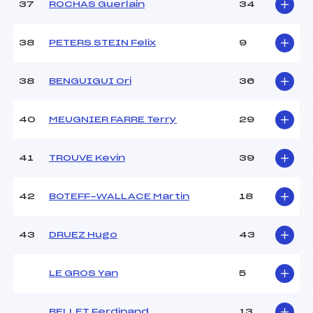
37
ROCHAS Guerlain
34
38
PETERS STEIN Felix
9
38
BENGUIGUI Ori
36
40
MEUGNIER FARRE Terry
29
41
TROUVE Kevin
39
42
BOTEFF-WALLACE Martin
18
43
DRUEZ Hugo
43
LE GROS Yan
5
BELLET Ferdinand
13