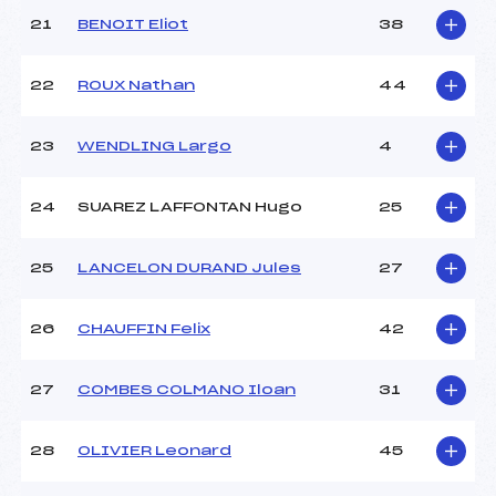
21
BENOIT Eliot
38
22
ROUX Nathan
44
23
WENDLING Largo
4
24
SUAREZ LAFFONTAN Hugo
25
25
LANCELON DURAND Jules
27
26
CHAUFFIN Felix
42
27
COMBES COLMANO Iloan
31
28
OLIVIER Leonard
45