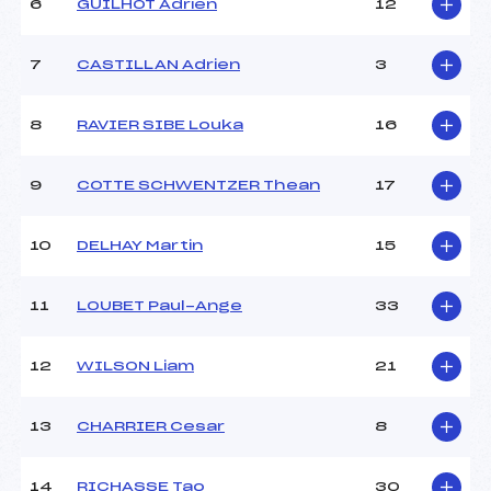
6
GUILHOT Adrien
12
MANCHE 2
7
CASTILLAN Adrien
3
Nombre de portes :
–
Heure de départ :
–
8
RAVIER SIBE Louka
16
Traceur :
–
Température départ :
–
9
COTTE SCHWENTZER Thean
17
Température arrivée :
–
10
DELHAY Martin
15
Pénalité appliquée :
–
Catégorie :
*
11
LOUBET Paul-Ange
33
12
WILSON Liam
21
13
CHARRIER Cesar
8
14
RICHASSE Tao
30