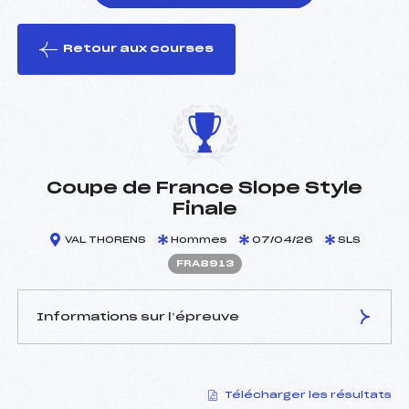
Retour aux courses
foi(s) le ski
Coupe de France Slope Style
Finale
VAL THORENS
Hommes
07/04/26
SLS
FRA8913
Informations sur l’épreuve
JURY DE COMPÉTITION
Télécharger les résultats
Délégué Technique :
TESSIER GILLES (FRA)