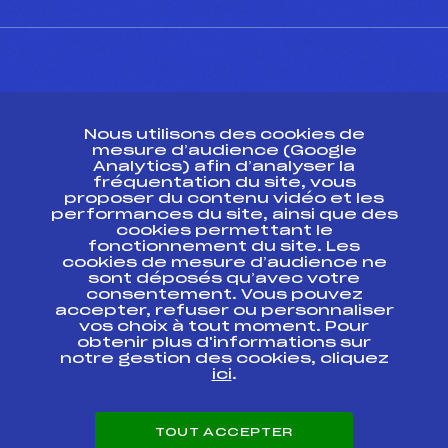
CONTACT
Nous utilisons des cookies de
ESPACE PRESSE
mesure d’audience (Google
Analytics) afin d’analyser la
fréquentation du site, vous
Ressources
proposer du contenu vidéo et les
performances du site, ainsi que des
Pass’Neige
cookies permettant le
Projet sportif fédéral
fonctionnement du site. Les
cookies de mesure d’audience ne
Projet de performance fédéral
sont déposés qu’avec votre
Antidopage
consentement. Vous pouvez
Pôle Développement, Formation, Suivi
accepter, refuser ou personnaliser
Scientifique
vos choix à tout moment. Pour
Listes ministérielles
obtenir plus d'informations sur
notre gestion des cookies, cliquez
Pôle vie de l’athlète
ici
.
Enseignement professionnel
Informatique et chronométrage
Circuits
TOUT ACCEPTER