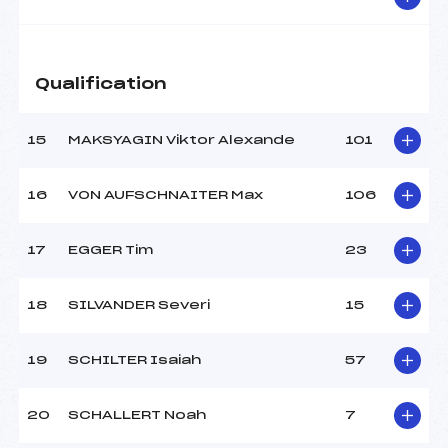
Qualification
15
MAKSYAGIN Viktor Alexande
101
16
VON AUFSCHNAITER Max
106
17
EGGER Tim
23
18
SILVANDER Severi
15
19
SCHILTER Isaiah
57
20
SCHALLERT Noah
7