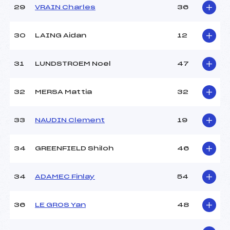
29
VRAIN Charles
36
30
LAING Aidan
12
31
LUNDSTROEM Noel
47
32
MERSA Mattia
32
33
NAUDIN Clement
19
34
GREENFIELD Shiloh
46
34
ADAMEC Finlay
54
36
LE GROS Yan
48