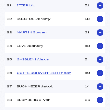
21
ITIER Lilo
51
22
BOISTON Jeremy
18
22
MARTIN Suwan
31
24
LEVI Zachary
53
25
GHISLENI Alexis
5
26
COTTE SCHWENTZER Thean
59
27
BUCHMEIER Jakob
14
28
BLOMBERG Oliver
30