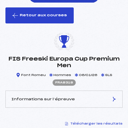
Retour aux courses
foi(s) le ski
FIS Freeski Europa Cup Premium
Men
Font Romeu
Hommes
06/01/26
SLS
FRA8318
Informations sur l’épreuve
JURY DE COMPÉTITION
Télécharger les résultats
Délégué Technique :
PUIG JOSE MARIA (SPA)