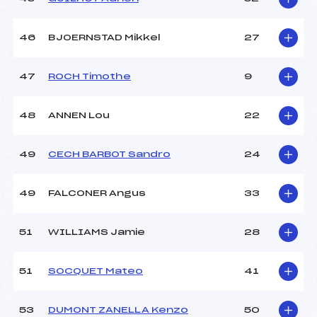
46
BJOERNSTAD Mikkel
27
47
ROCH Timothe
9
48
ANNEN Lou
22
49
CECH BARBOT Sandro
24
49
FALCONER Angus
33
51
WILLIAMS Jamie
28
51
SOCQUET Mateo
41
53
DUMONT ZANELLA Kenzo
50