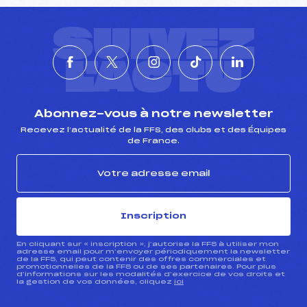
SUIVEZ
L'ACTU
Abonnez-vous à notre newsletter
Recevez l’actualité de la FFS, des clubs et des Équipes
de France.
Inscription
En cliquant sur « inscription », j’autorise la FFS à utiliser mon
adresse email pour m’envoyer périodiquement la newsletter
de la FFS, qui peut contenir des offres commerciales et
promotionnelles de la FFS ou de ses partenaires. Pour plus
d’informations sur les modalités d’exercice de vos droits et
la gestion de vos données, cliquez
ici