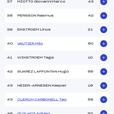
37
MIOTTO Giovanni Marco
43
38
PERSSON Rasmus
42
39
EKSTROEM Linus
21
40
VAUTIER Milo
60
41
WIKSTROEM Tage
10
42
SUAREZ LAFFONTAN Hugo
56
43
HEIER-ARNESEN Kasper
16
43
CLERCH CARBONELL Tao
58
45
GUILHOT Adrien
52