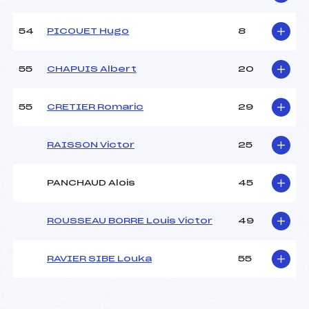
54
PICOUET Hugo
8
55
CHAPUIS Albert
20
55
CRETIER Romaric
29
RAISSON Victor
25
PANCHAUD Alois
45
ROUSSEAU BORRE Louis Victor
49
RAVIER SIBE Louka
55