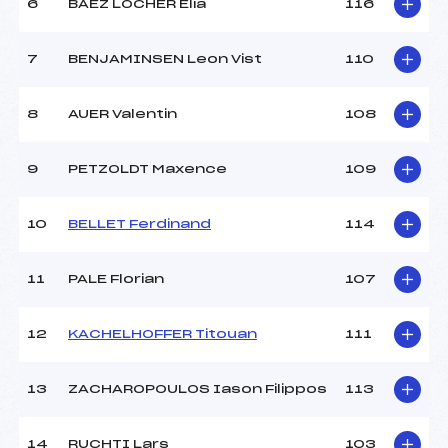
6
BAEZ LOCHER Elia
116
MANCHE 2
7
BENJAMINSEN Leon Vist
110
Nombre de portes :
–
Heure de départ :
–
8
AUER Valentin
108
Traceur :
–
Température départ :
–
9
PETZOLDT Maxence
109
Température arrivée :
–
10
BELLET Ferdinand
114
Pénalité appliquée :
–
Catégorie :
*
11
PALE Florian
107
12
KACHELHOFFER Titouan
111
13
ZACHAROPOULOS Iason Filippos
113
14
RUCHTI Lars
103