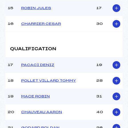
15
ROBIN JULES
17
16
CHARRIER CESAR
30
QUALIFICATION
17
PACACI DENIZ
19
18
POLLET VILLARD TOMMY
28
19
MACE ROBIN
31
20
CHAUVEAU AARON
40
21
GODARD ROLDAN
26