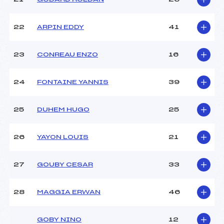
22
ARPIN EDDY
41
23
CONREAU ENZO
16
24
FONTAINE YANNIS
39
25
DUHEM HUGO
25
26
YAYON LOUIS
21
27
GOUBY CESAR
33
28
MAGGIA ERWAN
46
GOBY NINO
12