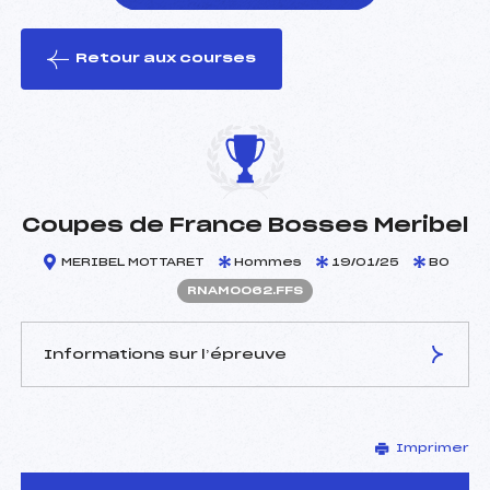
Retour aux courses
foi(s) le ski
Coupes de France Bosses Meribel
MERIBEL MOTTARET
Hommes
19/01/25
BO
RNAM0062.FFS
Informations sur l’épreuve
JURY DE COMPÉTITION
Imprimer
Délégué Technique :
TESSIER GILLES (SA)
Arbitre :
–