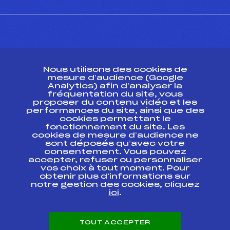
CONTACT
Nous utilisons des cookies de
ESPACE PRESSE
mesure d’audience (Google
Analytics) afin d’analyser la
fréquentation du site, vous
Ressources
proposer du contenu vidéo et les
performances du site, ainsi que des
Pass’Neige
cookies permettant le
Projet sportif fédéral
fonctionnement du site. Les
cookies de mesure d’audience ne
Projet de performance fédéral
sont déposés qu’avec votre
Antidopage
consentement. Vous pouvez
Pôle Développement, Formation, Suivi
accepter, refuser ou personnaliser
Scientifique
vos choix à tout moment. Pour
Listes ministérielles
obtenir plus d'informations sur
notre gestion des cookies, cliquez
Pôle vie de l’athlète
ici
.
Enseignement professionnel
Informatique et chronométrage
Circuits
TOUT ACCEPTER