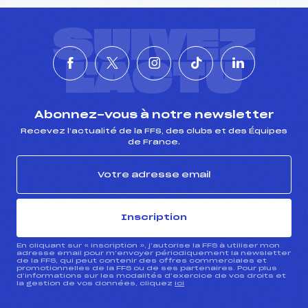
SUIVEZ
L'ACTU
Abonnez-vous à notre newsletter
Recevez l’actualité de la FFS, des clubs et des Équipes
de France.
Inscription
En cliquant sur « inscription », j’autorise la FFS à utiliser mon
adresse email pour m’envoyer périodiquement la newsletter
de la FFS, qui peut contenir des offres commerciales et
promotionnelles de la FFS ou de ses partenaires. Pour plus
d’informations sur les modalités d’exercice de vos droits et
la gestion de vos données, cliquez
ici