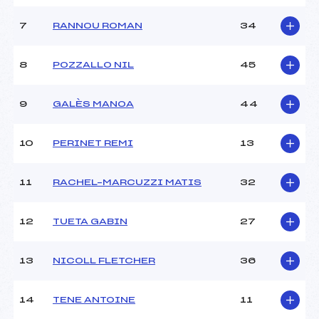
MANCHE 2
7
RANNOU ROMAN
34
Nombre de portes :
–
Heure de départ :
–
8
POZZALLO NIL
45
Traceur :
–
Température départ :
–
9
GALÈS MANOA
44
Température arrivée :
–
10
PERINET REMI
13
Pénalité appliquée :
90.0000
Catégorie :
MIN->SEN
11
RACHEL–MARCUZZI MATIS
32
12
TUETA GABIN
27
13
NICOLL FLETCHER
36
14
TENE ANTOINE
11