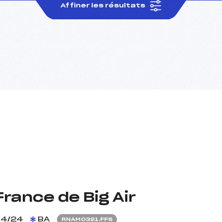
Affiner les résultats
rance de Big Air
4/24
BA
RNAM0321.FFS