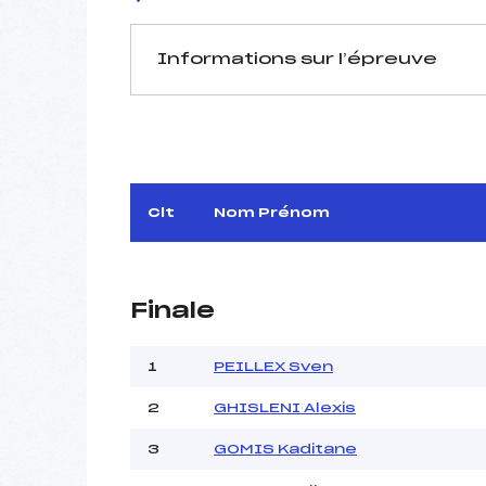
Informations sur l’épreuve
JURY DE COMPÉTITION
Délégué Technique :
T
Arbitre :
Assistant :
Clt
Nom Prénom
Dir. Epreuve :
Finale
MANCHE 1
Nombre de portes :
1
PEILLEX Sven
Heure de départ :
2
GHISLENI Alexis
Traceur :
Météo :
3
GOMIS Kaditane
Neige :