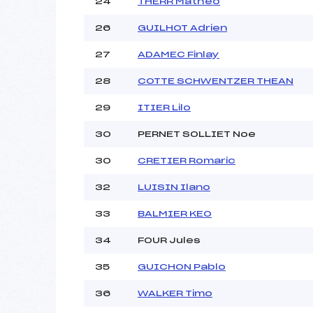
24
THERR Matheo
26
GUILHOT Adrien
27
ADAMEC Finlay
28
COTTE SCHWENTZER THEAN
29
ITIER Lilo
30
PERNET SOLLIET Noe
30
CRETIER Romaric
32
LUISIN Ilano
33
BALMIER KEO
34
FOUR Jules
35
GUICHON Pablo
36
WALKER Timo