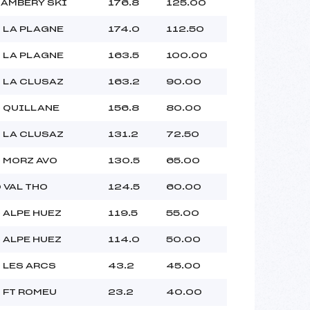
AMBERY SKI
176.8
125.00
 LA PLAGNE
174.0
112.50
 LA PLAGNE
163.5
100.00
 LA CLUSAZ
163.2
90.00
 QUILLANE
156.8
80.00
 LA CLUSAZ
131.2
72.50
 MORZ AVO
130.5
65.00
 VAL THO
124.5
60.00
 ALPE HUEZ
119.5
55.00
 ALPE HUEZ
114.0
50.00
 LES ARCS
43.2
45.00
 FT ROMEU
23.2
40.00