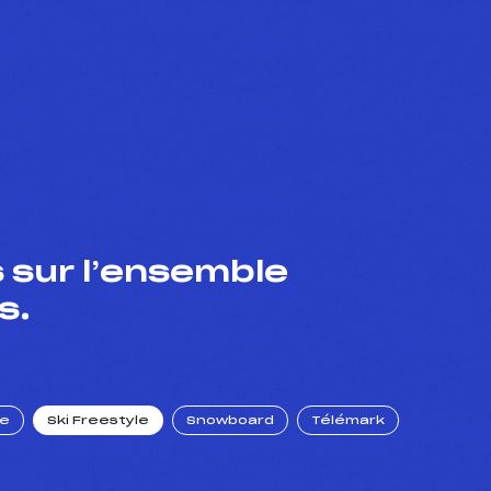
 sur l’ensemble
s.
ue
Ski Freestyle
Snowboard
Télémark