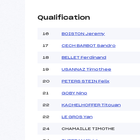
Qualification
16
BOISTON Jeremy
17
CECH BARBOT Sandro
18
BELLET Ferdinand
19
USANNAZ Timothee
20
PETERS STEIN Felix
21
GOBY Nino
22
KACHELHOFFER Titouan
22
LE GROS Yan
24
CHAMAILLE TIMOTHE