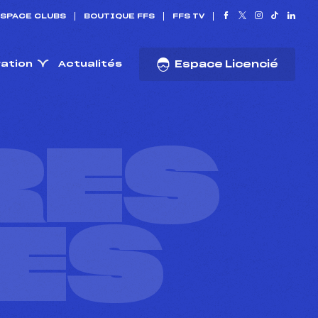
SPACE CLUBS
BOUTIQUE FFS
FFS TV
ration
Actualités
Espace Licencié
RES
ES