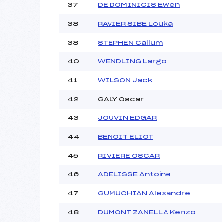
37
DE DOMINICIS Ewen
38
RAVIER SIBE Louka
38
STEPHEN Callum
40
WENDLING Largo
41
WILSON Jack
42
GALY Oscar
43
JOUVIN EDGAR
44
BENOIT ELIOT
45
RIVIERE OSCAR
46
ADELISSE Antoine
47
GUMUCHIAN Alexandre
48
DUMONT ZANELLA Kenzo