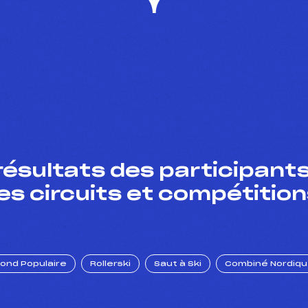
résultats des participants
es circuits et compétition
Fond Populaire
Rollerski
Saut à Ski
Combiné Nordiq