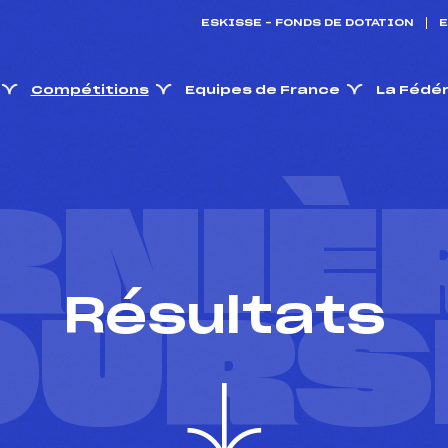
ESKISSE – FONDS DE DOTATION
E
Compétitions
Equipes de France
La Fédé
RNIÈ
Résultats
OURS