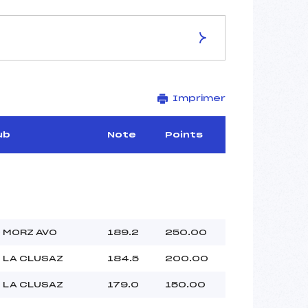
ES DE LA PISTE
Imprimer
–
–
–
ub
Note
Points
–
–
–
 MORZ AVO
189.2
250.00
–
 LA CLUSAZ
184.5
200.00
–
 :
–
 LA CLUSAZ
179.0
150.00
 :
–