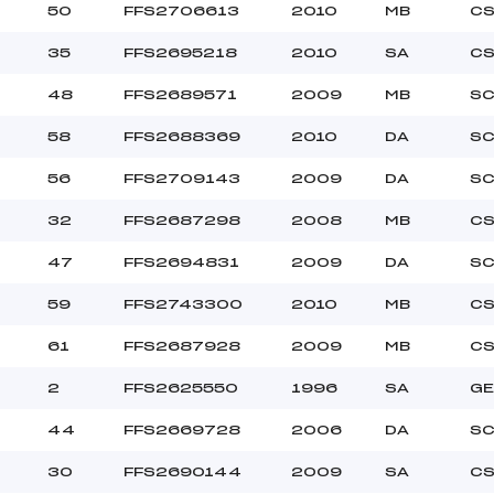
50
FFS2706613
2010
MB
CS
35
FFS2695218
2010
SA
CS
48
FFS2689571
2009
MB
SC
58
FFS2688369
2010
DA
SC
56
FFS2709143
2009
DA
SC
32
FFS2687298
2008
MB
CS
47
FFS2694831
2009
DA
SC
59
FFS2743300
2010
MB
CS
61
FFS2687928
2009
MB
CS
2
FFS2625550
1996
SA
GE
44
FFS2669728
2006
DA
SC
30
FFS2690144
2009
SA
CS