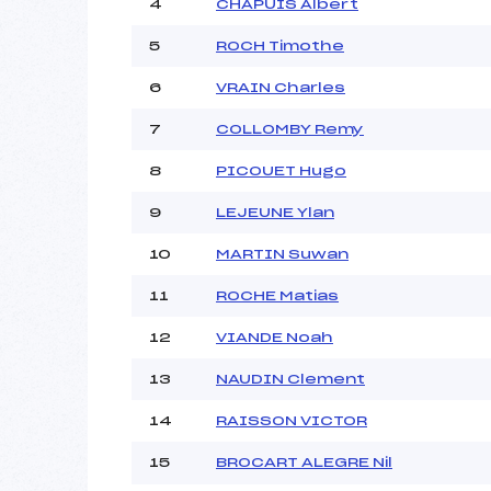
4
CHAPUIS Albert
5
ROCH Timothe
Pénalité appliquée :
Catégorie :
6
VRAIN Charles
7
COLLOMBY Remy
8
PICOUET Hugo
9
LEJEUNE Ylan
10
MARTIN Suwan
11
ROCHE Matias
12
VIANDE Noah
13
NAUDIN Clement
14
RAISSON VICTOR
15
BROCART ALEGRE Nil