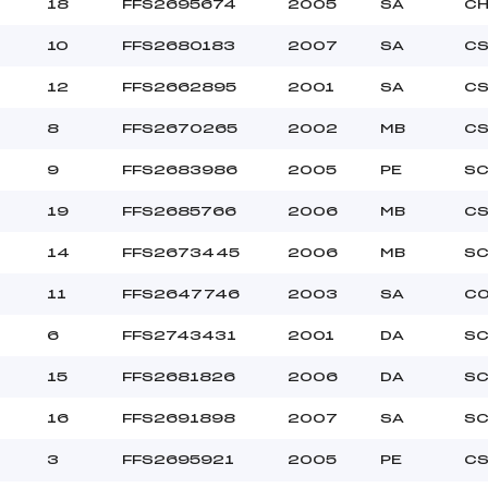
18
FFS2695674
2005
SA
CH
10
FFS2680183
2007
SA
CS
250.0000
MIN->SEN
12
FFS2662895
2001
SA
CS
8
FFS2670265
2002
MB
CS
9
FFS2683986
2005
PE
SC
19
FFS2685766
2006
MB
CS
14
FFS2673445
2006
MB
SC
11
FFS2647746
2003
SA
CO
6
FFS2743431
2001
DA
SC
15
FFS2681826
2006
DA
SC
16
FFS2691898
2007
SA
SC
3
FFS2695921
2005
PE
CS