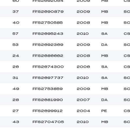
60
FFS2692054
2009
MB
CS
37
FFS2690879
2009
MB
SC
40
FFS2750585
2008
MB
SC
57
FFS2695243
2010
SA
CS
53
FFS2692369
2009
DA
SC
24
FFS2686662
2008
MB
CS
26
FFS2674300
2006
SA
CS
31
FFS2697737
2010
SA
SC
49
FFS2753859
2009
MB
SC
28
FFS2681990
2007
DA
SC
27
FFS2699912
2004
PE
CS
43
FFS2704705
2010
MB
SC