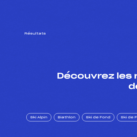
Résultats
Découvrez les 
d
Ski Alpin
Biathlon
Ski de Fond
Ski de 