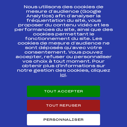
Nous utilisons des cookies de
ESPACE PRESSE
mesure d’audience (Google
Analytics) afin d’analyser la
fréquentation du site, vous
Ressources
proposer du contenu vidéo et les
performances du site, ainsi que des
Pass’Neige
cookies permettant le
Projet sportif fédéral
fonctionnement du site. Les
cookies de mesure d’audience ne
Projet de performance fédéral
sont déposés qu’avec votre
Antidopage
consentement. Vous pouvez
Pôle Développement, Formation, Suivi
accepter, refuser ou personnaliser
Scientifique
vos choix à tout moment. Pour
Listes ministérielles
obtenir plus d'informations sur
notre gestion des cookies, cliquez
Pôle vie de l’athlète
ici
.
Enseignement professionnel
Informatique et chronométrage
Circuits
TOUT ACCEPTER
Carrières
Développement des habiletés mentales
TOUT REFUSER
PERSONNALISER
© 2026 Fédération Française de Ski
Mentions légales
Politique de