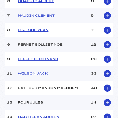
6
CHAPUIS ALBERT
8
MANCHE 2
7
NAUDIN CLEMENT
5
Nombre de portes :
–
Heure de départ :
–
8
LEJEUNE YLAN
7
Traceur :
–
Température départ :
–
9
PERNET SOLLIET NOE
12
Température arrivée :
–
9
BELLET FERDINAND
23
Pénalité appliquée :
65.0000
Catégorie :
MIN->SEN
11
WILSON JACK
33
12
LATHOUD MANDON MALCOLM
43
13
FOUR JULES
14
14
CASTILLAN ADRIEN
27