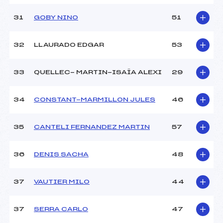
31
GOBY NINO
51
32
LLAURADO EDGAR
53
33
QUELLEC- MARTIN-ISAÏA ALEXI
29
34
CONSTANT-MARMILLON JULES
46
35
CANTELI FERNANDEZ MARTIN
57
36
DENIS SACHA
48
37
VAUTIER MILO
44
37
SERRA CARLO
47