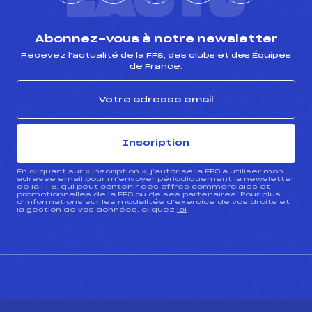
L'ACTU
Abonnez-vous à notre newsletter
Recevez l’actualité de la FFS, des clubs et des Équipes
de France.
Inscription
En cliquant sur « inscription », j’autorise la FFS à utiliser mon
adresse email pour m’envoyer périodiquement la newsletter
de la FFS, qui peut contenir des offres commerciales et
promotionnelles de la FFS ou de ses partenaires. Pour plus
d’informations sur les modalités d’exercice de vos droits et
la gestion de vos données, cliquez
ici
CONTACT