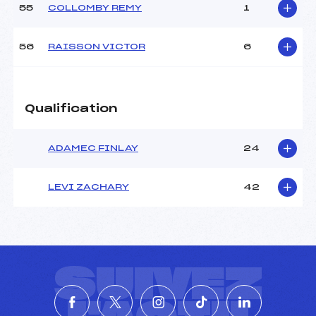
55
COLLOMBY REMY
1
56
RAISSON VICTOR
6
Qualification
ADAMEC FINLAY
24
LEVI ZACHARY
42
SUIVEZ