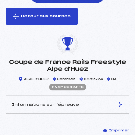
Retour aux courses
foi(s) le ski
Coupe de France Rails Freestyle
Alpe d'Huez
ALPE D'HUEZ
Hommes
26/01/24
BA
RNAM0342.FFS
Informations sur l’épreuve
JURY DE COMPÉTITION
Imprimer
Délégué Technique :
BRAY BERNARD (AP)