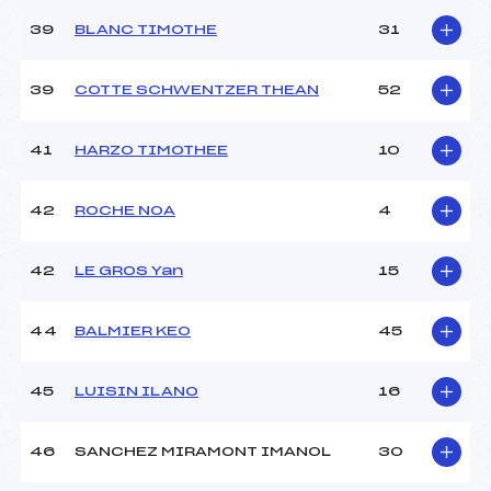
39
BLANC TIMOTHE
31
39
COTTE SCHWENTZER THEAN
52
41
HARZO TIMOTHEE
10
42
ROCHE NOA
4
42
LE GROS Yan
15
44
BALMIER KEO
45
45
LUISIN ILANO
16
46
SANCHEZ MIRAMONT IMANOL
30