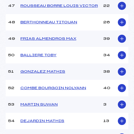
47
ROUSSEAU BORRE LOUIS VICTOR
22
48
BERTHONNEAU TITOUAN
26
49
FRIAS ALMENDROS MAX
39
50
BALLIERE TOBY
34
51
GONZALEZ MATHIS
38
52
COMBE BOURGOIN NOLYANN
40
53
MARTIN SUWAN
3
54
DEJARDIN MATHIS
13