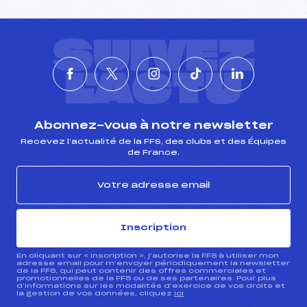
SUIVEZ
L'ACTU
Abonnez-vous à notre newsletter
Recevez l’actualité de la FFS, des clubs et des Équipes
de France.
Inscription
En cliquant sur « inscription », j’autorise la FFS à utiliser mon
adresse email pour m’envoyer périodiquement la newsletter
de la FFS, qui peut contenir des offres commerciales et
promotionnelles de la FFS ou de ses partenaires. Pour plus
d’informations sur les modalités d’exercice de vos droits et
la gestion de vos données, cliquez
ici