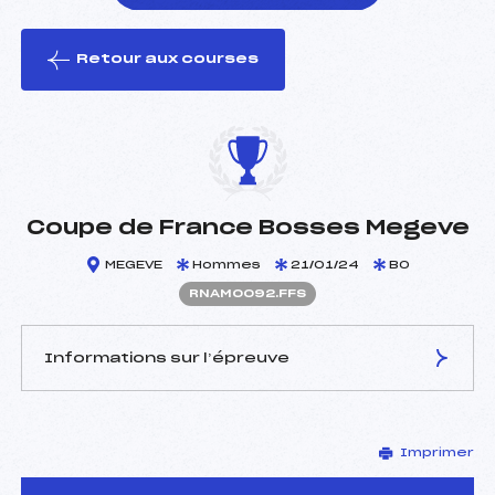
Retour aux courses
foi(s) le ski
Coupe de France Bosses Megeve
MEGEVE
Hommes
21/01/24
BO
RNAM0092.FFS
Informations sur l’épreuve
JURY DE COMPÉTITION
Imprimer
Délégué Technique :
–
Arbitre :
–