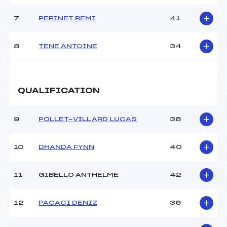
MANCHE 2
7
PERINET REMI
41
Nombre de portes :
–
Heure de départ :
–
8
TENE ANTOINE
34
Traceur :
–
Température départ :
–
Température arrivée :
–
QUALIFICATION
Pénalité appliquée :
150.0000
9
POLLET-VILLARD LUCAS
38
Catégorie :
CA1->SEN
10
DHANDA FYNN
40
11
GIBELLO ANTHELME
42
12
PACACI DENIZ
36