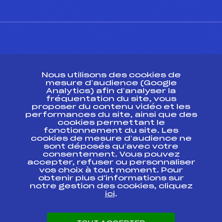
CONTACT
Nous utilisons des cookies de
ESPACE PRESSE
mesure d’audience (Google
Analytics) afin d’analyser la
fréquentation du site, vous
Ressources
proposer du contenu vidéo et les
performances du site, ainsi que des
Pass’Neige
cookies permettant le
Projet sportif fédéral
fonctionnement du site. Les
cookies de mesure d’audience ne
Projet de performance fédéral
sont déposés qu’avec votre
Antidopage
consentement. Vous pouvez
Pôle Développement, Formation, Suivi
accepter, refuser ou personnaliser
Scientifique
vos choix à tout moment. Pour
Listes ministérielles
obtenir plus d'informations sur
notre gestion des cookies, cliquez
Pôle vie de l’athlète
ici
.
Enseignement professionnel
Informatique et chronométrage
Circuits