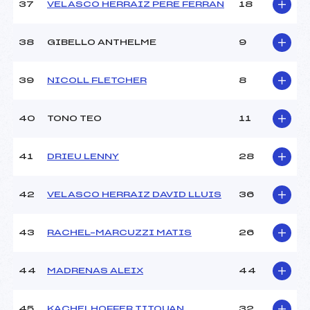
37
VELASCO HERRAIZ PERE FERRAN
18
38
GIBELLO ANTHELME
9
39
NICOLL FLETCHER
8
40
TONO TEO
11
41
DRIEU LENNY
28
42
VELASCO HERRAIZ DAVID LLUIS
36
43
RACHEL–MARCUZZI MATIS
26
44
MADRENAS ALEIX
44
45
KACHELHOFFER TITOUAN
32