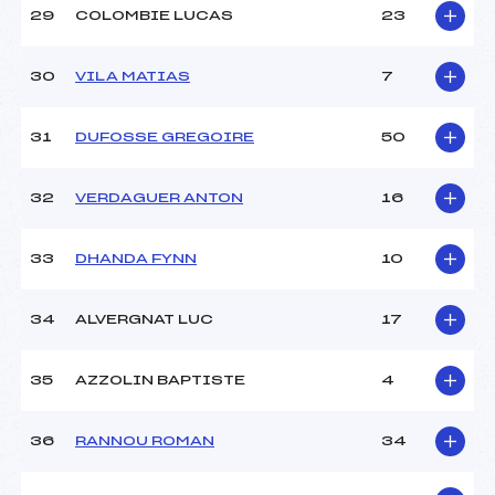
29
COLOMBIE LUCAS
23
30
VILA MATIAS
7
31
DUFOSSE GREGOIRE
50
32
VERDAGUER ANTON
16
33
DHANDA FYNN
10
34
ALVERGNAT LUC
17
35
AZZOLIN BAPTISTE
4
36
RANNOU ROMAN
34