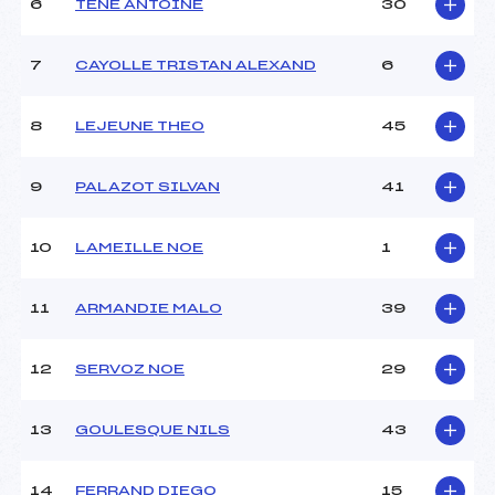
6
TENE ANTOINE
30
MANCHE 2
7
CAYOLLE TRISTAN ALEXAND
6
Nombre de portes :
–
Heure de départ :
–
8
LEJEUNE THEO
45
Traceur :
–
Température départ :
–
9
PALAZOT SILVAN
41
Température arrivée :
–
10
LAMEILLE NOE
1
Pénalité appliquée :
180.0000
Catégorie :
MIN->SEN
11
ARMANDIE MALO
39
12
SERVOZ NOE
29
13
GOULESQUE NILS
43
14
FERRAND DIEGO
15