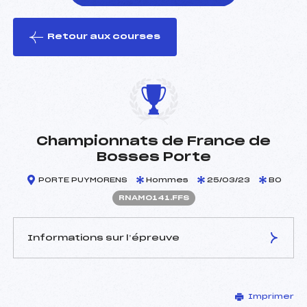
Retour aux courses
foi(s) le ski
Championnats de France de
Bosses Porte
PORTE PUYMORENS
Hommes
25/03/23
BO
RNAM0141.FFS
Informations sur l’épreuve
JURY DE COMPÉTITION
Imprimer
Délégué Technique :
BERTRAND FABIEN ()