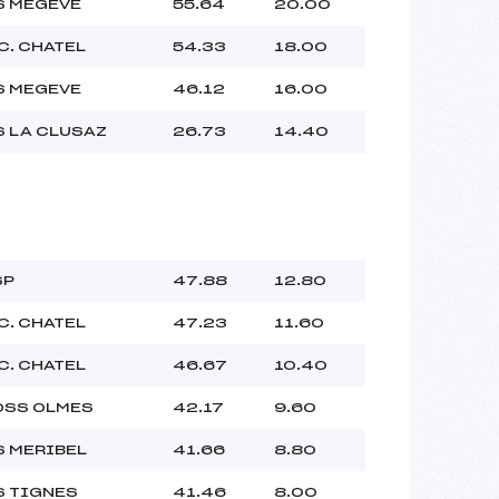
S MEGEVE
55.64
20.00
C. CHATEL
54.33
18.00
S MEGEVE
46.12
16.00
S LA CLUSAZ
26.73
14.40
SP
47.88
12.80
C. CHATEL
47.23
11.60
C. CHATEL
46.67
10.40
OSS OLMES
42.17
9.60
S MERIBEL
41.66
8.80
S TIGNES
41.46
8.00