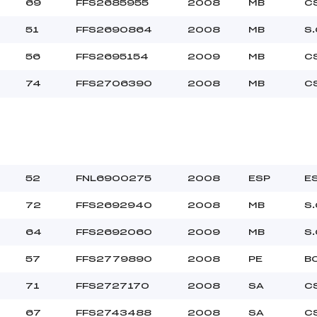
69
FFS2685955
2008
MB
C
51
FFS2690864
2008
MB
S.
40.0000
MIN
56
FFS2695154
2009
MB
C
74
FFS2706390
2008
MB
C
52
FNL6900275
2008
ESP
E
72
FFS2692940
2008
MB
S.
64
FFS2692060
2009
MB
S.
57
FFS2779890
2008
PE
B
71
FFS2727170
2008
SA
C
67
FFS2743488
2008
SA
C