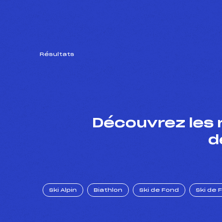
Résultats
Découvrez les 
d
Ski Alpin
Biathlon
Ski de Fond
Ski de 