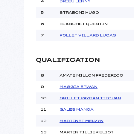
4
DRIEU LENNY
5
STRABONI HUGO
Pénalité appliquée :
Catégorie :
6
BLANCHET QUENTIN
7
POLLET VILLARD LUCAS
QUALIFICATION
8
AMATE MILLON FREDERICO
9
MAGGIA ERWAN
10
GRILLET PAYSAN TITOUAN
11
GALES MANOA
12
MARTINET MELVYN
13
MARTIN TILLIER ELIOT