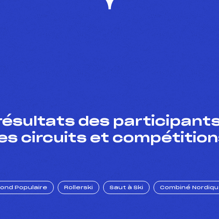
résultats des participants
es circuits et compétition
Fond Populaire
Rollerski
Saut à Ski
Combiné Nordiq