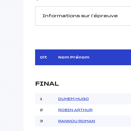
Informations sur l’épreuve
JURY DE COMPÉTITION
Délégué Technique :
Arbitre :
Assistant :
Clt
Nom Prénom
Dir. Epreuve :
FINAL
MANCHE 1
Nombre de portes :
1
DUHEM HUGO
Heure de départ :
2
ROBIN ARTHUR
Traceur :
Météo :
3
RANNOU ROMAN
Neige :