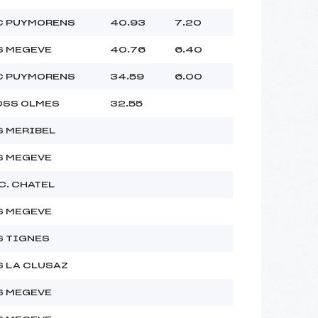
C PUYMORENS
40.93
7.20
S MEGEVE
40.76
6.40
C PUYMORENS
34.59
6.00
OSS OLMES
32.55
S MERIBEL
S MEGEVE
C. CHATEL
S MEGEVE
S TIGNES
S LA CLUSAZ
S MEGEVE