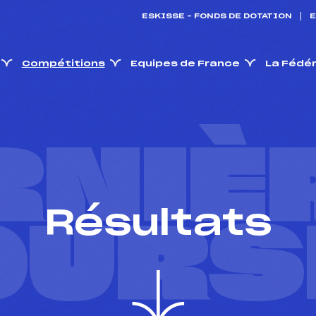
ESKISSE – FONDS DE DOTATION
E
Compétitions
Equipes de France
La Fédé
RNIÈ
Résultats
OURS