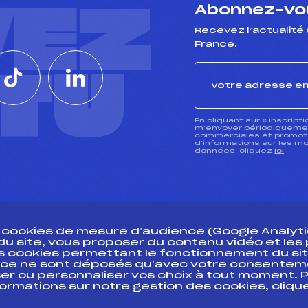
VEZ
Abonnez-vou
Recevez l’actualité 
France.
CTU
En cliquant sur « inscript
m’envoyer périodiquement
commerciales et promotio
d’informations sur les mo
données, cliquez
ici
s cookies de mesure d’audience (Google Analytic
 du site, vous proposer du contenu vidéo et le
des cookies permettant le fonctionnement du sit
essources
ce ne sont déposés qu’avec votre consentem
Pass’Neige
Pôle vie de l’
er ou personnaliser vos choix à tout moment. P
formations sur notre gestion des cookies, cliq
Projet sportif fédéral
Enseignemen
Projet de performance fédéral
Informatiqu