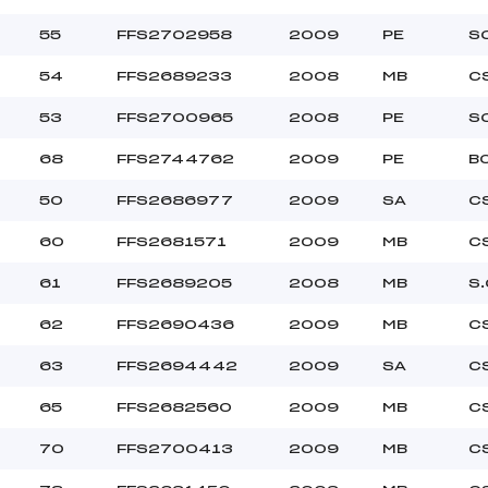
55
FFS2702958
2009
PE
S
54
FFS2689233
2008
MB
C
53
FFS2700965
2008
PE
S
68
FFS2744762
2009
PE
B
50
FFS2686977
2009
SA
C
60
FFS2681571
2009
MB
C
61
FFS2689205
2008
MB
S.
62
FFS2690436
2009
MB
C
63
FFS2694442
2009
SA
C
65
FFS2682560
2009
MB
C
70
FFS2700413
2009
MB
C