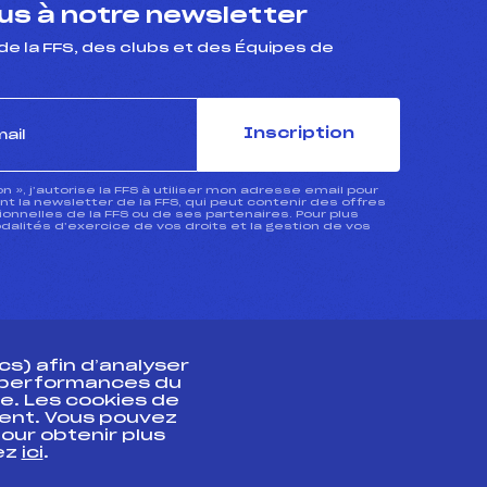
s à notre newsletter
de la FFS, des clubs et des Équipes de
Inscription
ion », j’autorise la FFS à utiliser mon adresse email pour
 la newsletter de la FFS, qui peut contenir des offres
nnelles de la FFS ou de ses partenaires. Pour plus
dalités d’exercice de vos droits et la gestion de vos
s) afin d’analyser
s performances du
e. Les cookies de
ent. Vous pouvez
athlète
our obtenir plus
uez
ici
.
t professionnel
e et chronométrage