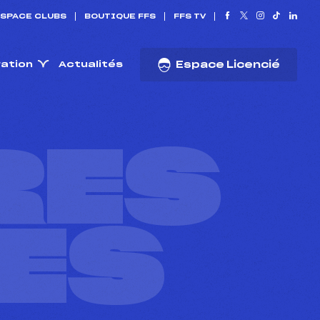
SPACE CLUBS
BOUTIQUE FFS
FFS TV
ration
Actualités
Espace Licencié
RES
ES