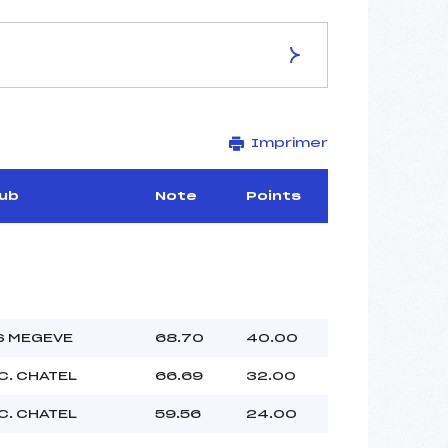
ES DE LA PISTE
Imprimer
–
–
–
lub
Note
Points
–
–
–
S MEGEVE
68.70
40.00
–
C. CHATEL
66.69
32.00
–
 :
–
C. CHATEL
59.56
24.00
 :
–