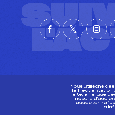
SUI
L'A
Nous utilisons de
la fréquentation
site, ainsi que 
R
mesure d’audien
accepter, refus
d'in
CONTACT