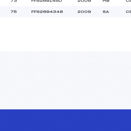
73
FFS2691450
2009
MB
C
75
FFS2694348
2009
SA
C