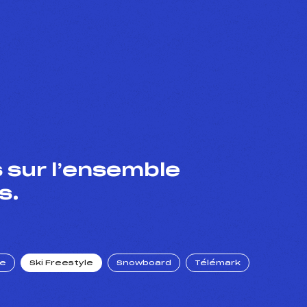
 sur l’ensemble
s.
ue
Ski Freestyle
Snowboard
Télémark