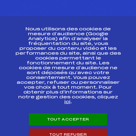
CONTACT
Nous utilisons des cookies de
ESPACE PRESSE
mesure d’audience (Google
Analytics) afin d’analyser la
fréquentation du site, vous
Ressources
proposer du contenu vidéo et les
performances du site, ainsi que des
Pass’Neige
cookies permettant le
Projet sportif fédéral
fonctionnement du site. Les
cookies de mesure d’audience ne
Projet de performance fédéral
sont déposés qu’avec votre
Antidopage
consentement. Vous pouvez
Pôle Développement, Formation, Suivi
accepter, refuser ou personnaliser
Scientifique
vos choix à tout moment. Pour
Listes ministérielles
obtenir plus d'informations sur
notre gestion des cookies, cliquez
Pôle vie de l’athlète
ici
.
Enseignement professionnel
Informatique et chronométrage
Circuits
TOUT ACCEPTER
Carrières
Développement des habiletés mentales
TOUT REFUSER