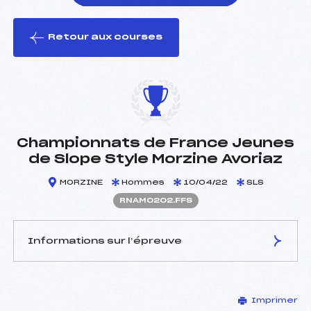
Retour aux courses
foi(s) le ski
Championnats de France Jeunes
de Slope Style Morzine Avoriaz
MORZINE
Hommes
10/04/22
SLS
RNAM0202.FFS
Informations sur l’épreuve
JURY DE COMPÉTITION
Imprimer
Délégué Technique :
TESSIER GILLES (SA)