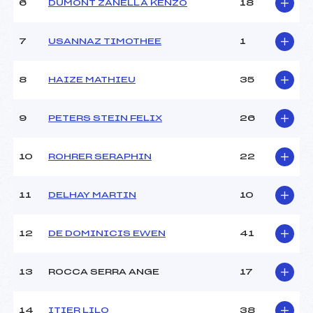
6
DUMONT ZANELLA KENZO
18
MANCHE 2
7
USANNAZ TIMOTHEE
1
Nombre de portes :
–
Heure de départ :
–
8
HAIZE MATHIEU
35
Traceur :
–
Température départ :
–
9
PETERS STEIN FELIX
26
Température arrivée :
–
10
ROHRER SERAPHIN
22
Pénalité appliquée :
35.0000
Catégorie :
BEN
11
DELHAY MARTIN
10
12
DE DOMINICIS EWEN
41
13
ROCCA SERRA ANGE
17
14
ITIER LILO
38