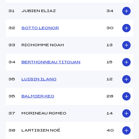
31
JUBIEN ELIAZ
34
32
SOTTO LEONOR
30
33
RICHOMME NOAH
13
34
BERTHONNEAU TITOUAN
15
35
LUISIN ILANO
12
35
BALMIER KEO
28
37
MORINEAU ROMEO
14
38
LARTISIEN NOÉ
40