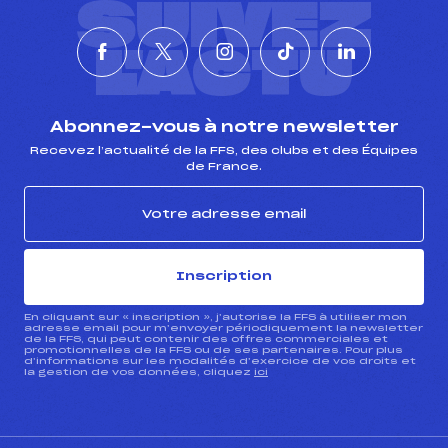
SUIVEZ
L'ACTU
Abonnez-vous à notre newsletter
Recevez l’actualité de la FFS, des clubs et des Équipes
de France.
Inscription
En cliquant sur « inscription », j’autorise la FFS à utiliser mon
adresse email pour m’envoyer périodiquement la newsletter
de la FFS, qui peut contenir des offres commerciales et
promotionnelles de la FFS ou de ses partenaires. Pour plus
d’informations sur les modalités d’exercice de vos droits et
la gestion de vos données, cliquez
ici