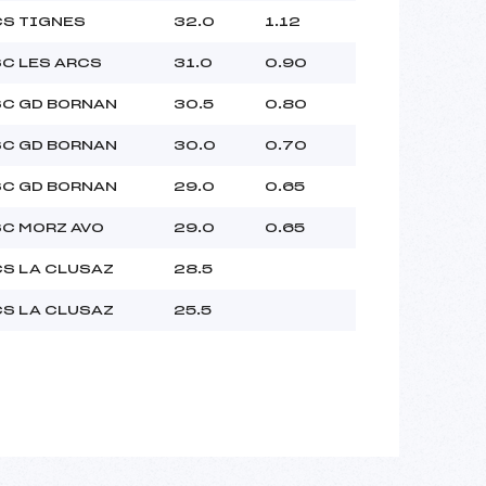
CS TIGNES
32.0
1.12
SC LES ARCS
31.0
0.90
SC GD BORNAN
30.5
0.80
SC GD BORNAN
30.0
0.70
SC GD BORNAN
29.0
0.65
SC MORZ AVO
29.0
0.65
CS LA CLUSAZ
28.5
CS LA CLUSAZ
25.5