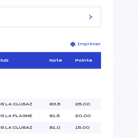
ES DE LA PISTE
Imprimer
–
–
–
Club
Note
Points
–
–
–
CS LA CLUSAZ
83.5
25.00
–
CS LA PLAGNE
81.5
20.00
–
 :
–
CS LA CLUSAZ
81.0
15.00
 :
–