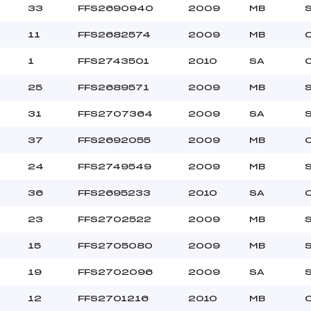
33
FFS2690940
2009
MB
11
FFS2682574
2009
MB
1
FFS2743501
2010
SA
25
FFS2689571
2009
MB
31
FFS2707364
2009
SA
37
FFS2692055
2009
MB
24
FFS2749549
2009
MB
36
FFS2695233
2010
SA
23
FFS2702522
2009
MB
15
FFS2705080
2009
MB
19
FFS2702096
2009
SA
12
FFS2701216
2010
MB