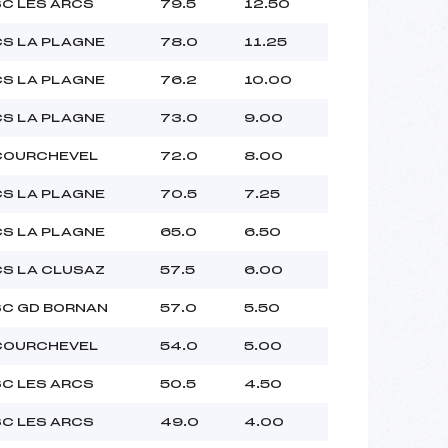
SC LES ARCS
79.5
12.50
CS LA PLAGNE
78.0
11.25
CS LA PLAGNE
76.2
10.00
CS LA PLAGNE
73.0
9.00
COURCHEVEL
72.0
8.00
CS LA PLAGNE
70.5
7.25
CS LA PLAGNE
65.0
6.50
CS LA CLUSAZ
57.5
6.00
SC GD BORNAN
57.0
5.50
COURCHEVEL
54.0
5.00
SC LES ARCS
50.5
4.50
SC LES ARCS
49.0
4.00