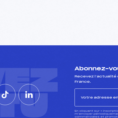
VEZ
Abonnez-vou
Recevez l’actualité 
France.
CTU
En cliquant sur « inscript
m’envoyer périodiquement
commerciales et promotio