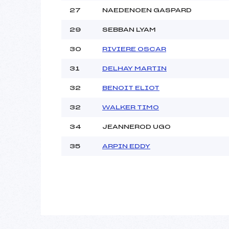
27
NAEDENOEN GASPARD
29
SEBBAN LYAM
30
RIVIERE OSCAR
31
DELHAY MARTIN
32
BENOIT ELIOT
32
WALKER TIMO
34
JEANNEROD UGO
35
ARPIN EDDY