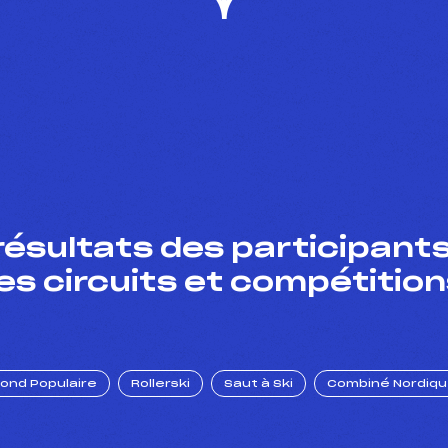
résultats des participants
es circuits et compétition
Fond Populaire
Rollerski
Saut à Ski
Combiné Nordiq