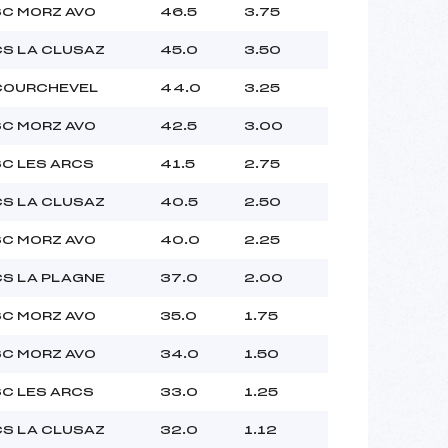
SC MORZ AVO
46.5
3.75
CS LA CLUSAZ
45.0
3.50
COURCHEVEL
44.0
3.25
SC MORZ AVO
42.5
3.00
SC LES ARCS
41.5
2.75
CS LA CLUSAZ
40.5
2.50
SC MORZ AVO
40.0
2.25
CS LA PLAGNE
37.0
2.00
SC MORZ AVO
35.0
1.75
SC MORZ AVO
34.0
1.50
SC LES ARCS
33.0
1.25
CS LA CLUSAZ
32.0
1.12