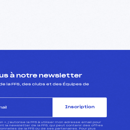
s à notre newsletter
de la FFS, des clubs et des Équipes de
Inscription
ion », j’autorise la FFS à utiliser mon adresse email pour
 la newsletter de la FFS, qui peut contenir des offres
nnelles de la FFS ou de ses partenaires. Pour plus