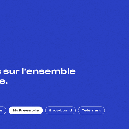
 sur l’ensemble
s.
ue
Ski Freestyle
Snowboard
Télémark