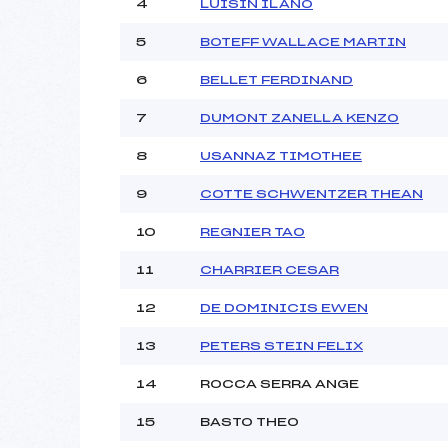
4
LUISIN ILANO
5
BOTEFF WALLACE MARTIN
Pénalité appliquée :
Catégorie :
6
BELLET FERDINAND
7
DUMONT ZANELLA KENZO
8
USANNAZ TIMOTHEE
9
COTTE SCHWENTZER THEAN
10
REGNIER TAO
11
CHARRIER CESAR
12
DE DOMINICIS EWEN
13
PETERS STEIN FELIX
14
ROCCA SERRA ANGE
15
BASTO THEO