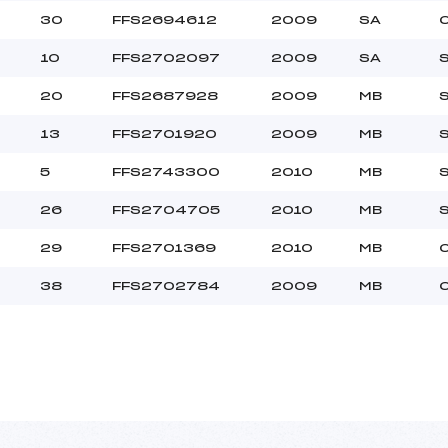
30
FFS2694612
2009
SA
10
FFS2702097
2009
SA
20
FFS2687928
2009
MB
13
FFS2701920
2009
MB
5
FFS2743300
2010
MB
26
FFS2704705
2010
MB
29
FFS2701369
2010
MB
38
FFS2702784
2009
MB