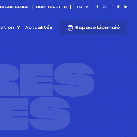
SPACE CLUBS
BOUTIQUE FFS
FFS TV
ration
Actualités
Espace Licencié
RES
ES