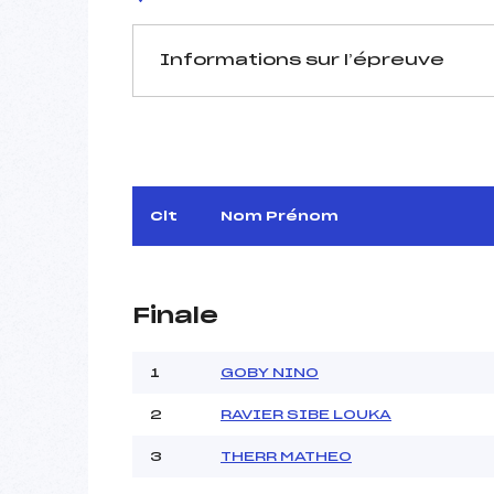
Informations sur l’épreuve
JURY DE COMPÉTITION
Délégué Technique :
Arbitre :
Assistant :
Clt
Nom Prénom
Dir. Epreuve :
Finale
MANCHE 1
Nombre de portes :
1
GOBY NINO
Heure de départ :
2
RAVIER SIBE LOUKA
Traceur :
Météo :
3
THERR MATHEO
Neige :