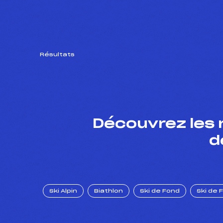
Résultats
Découvrez les 
d
Ski Alpin
Biathlon
Ski de Fond
Ski de 