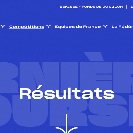
ESKISSE – FONDS DE DOTATION
E
Compétitions
Equipes de France
La Fédé
RNIÈ
Résultats
OURS