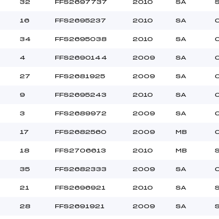
32
FFS2697737
2010
SA
16
FFS2695237
2010
SA
25.0000
BEN
34
FFS2695038
2010
SA
4
FFS2690144
2009
SA
27
FFS2681925
2009
SA
9
FFS2695243
2010
SA
3
FFS2689972
2009
SA
17
FFS2682560
2009
MB
18
FFS2706613
2010
MB
35
FFS2682333
2009
SA
21
FFS2696921
2010
SA
28
FFS2691921
2009
SA