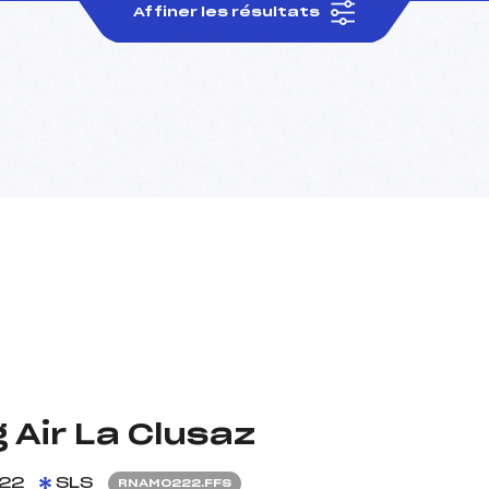
Affiner les résultats
g Air La Clusaz
22
SLS
RNAM0222.FFS