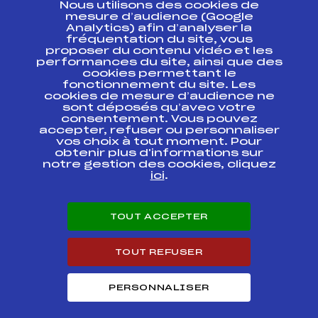
Nous utilisons des cookies de
ESPACE PRESSE
mesure d’audience (Google
Analytics) afin d’analyser la
fréquentation du site, vous
Ressources
proposer du contenu vidéo et les
performances du site, ainsi que des
Pass’Neige
cookies permettant le
Projet sportif fédéral
fonctionnement du site. Les
cookies de mesure d’audience ne
Projet de performance fédéral
sont déposés qu’avec votre
Antidopage
consentement. Vous pouvez
Pôle Développement, Formation, Suivi
accepter, refuser ou personnaliser
Scientifique
vos choix à tout moment. Pour
Listes ministérielles
obtenir plus d'informations sur
notre gestion des cookies, cliquez
Pôle vie de l’athlète
ici
.
Enseignement professionnel
Informatique et chronométrage
Circuits
TOUT ACCEPTER
Carrières
Développement des habiletés mentales
TOUT REFUSER
PERSONNALISER
© 2026 Fédération Française de Ski
Mentions légales
Politique de
confidentialité
Cookies