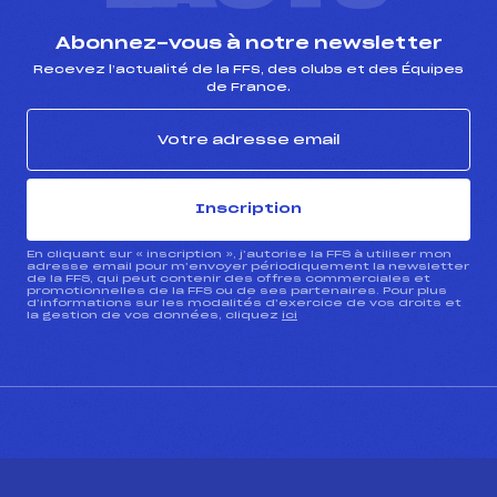
Abonnez-vous à notre newsletter
Recevez l’actualité de la FFS, des clubs et des Équipes
de France.
Inscription
En cliquant sur « inscription », j’autorise la FFS à utiliser mon
adresse email pour m’envoyer périodiquement la newsletter
de la FFS, qui peut contenir des offres commerciales et
promotionnelles de la FFS ou de ses partenaires. Pour plus
d’informations sur les modalités d’exercice de vos droits et
la gestion de vos données, cliquez
ici
CONTACT