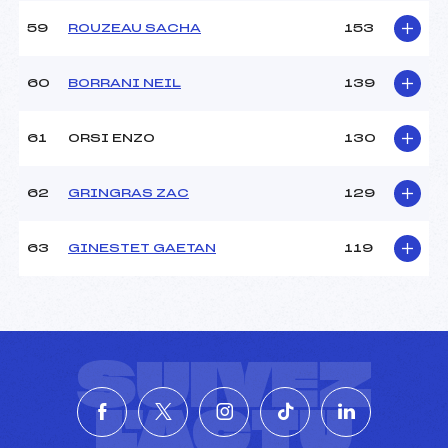
59
ROUZEAU SACHA
153
60
BORRANI NEIL
139
61
ORSI ENZO
130
62
GRINGRAS ZAC
129
63
GINESTET GAETAN
119
SUIVEZ
L'ACTU