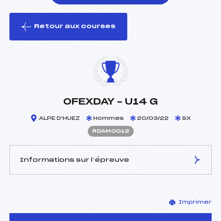
Retour aux courses
foi(s) le ski
OFEXDAY – U14 G
ALPE D'HUEZ
Hommes
20/03/22
SX
RDAM0012
Informations sur l’épreuve
JURY DE COMPÉTITION
Imprimer
Délégué Technique :
ORAND ANDRE (DA)
Arbitre :
–