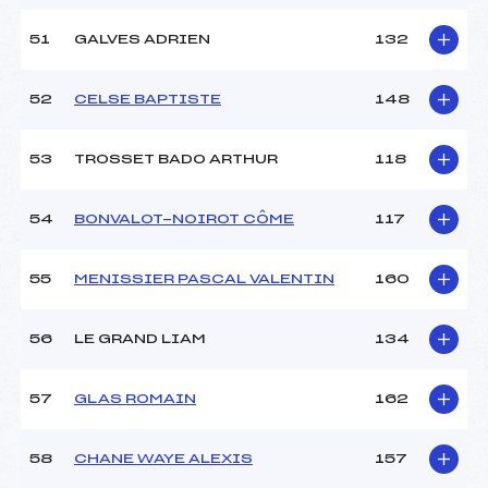
51
GALVES ADRIEN
132
52
CELSE BAPTISTE
148
53
TROSSET BADO ARTHUR
118
54
BONVALOT-NOIROT CÔME
117
55
MENISSIER PASCAL VALENTIN
160
56
LE GRAND LIAM
134
57
GLAS ROMAIN
162
58
CHANE WAYE ALEXIS
157