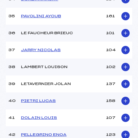
35
PAVOLINI AYOUB
161
36
LE FAUCHEUR BRIEUC
101
37
JARRY NICOLAS
104
38
LAMBERT LOUISON
102
39
LETAVERNIER JOLAN
137
40
PIETRI LUCAS
158
41
DOLAIN LOUIS
107
42
PELLEGRINO ENOA
123