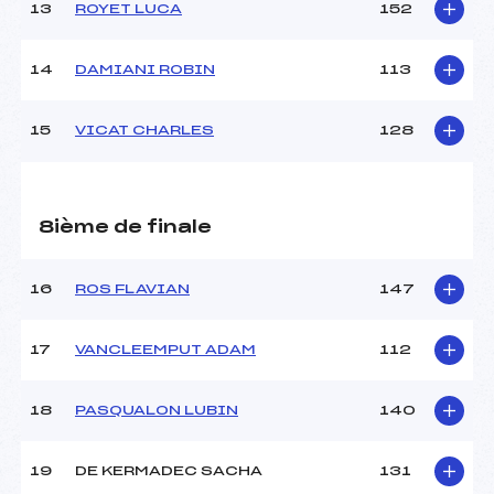
13
ROYET LUCA
152
14
DAMIANI ROBIN
113
15
VICAT CHARLES
128
8ième de finale
16
ROS FLAVIAN
147
17
VANCLEEMPUT ADAM
112
18
PASQUALON LUBIN
140
19
DE KERMADEC SACHA
131