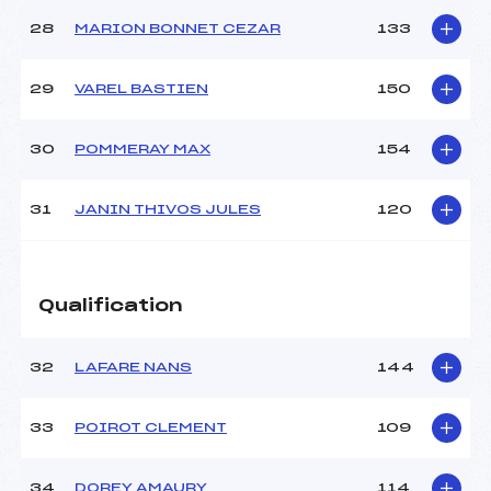
28
MARION BONNET CEZAR
133
29
VAREL BASTIEN
150
30
POMMERAY MAX
154
31
JANIN THIVOS JULES
120
Qualification
32
LAFARE NANS
144
33
POIROT CLEMENT
109
34
DOREY AMAURY
114