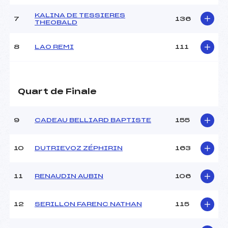
MANCHE 2
KALINA DE TESSIERES
7
136
THEOBALD
Nombre de portes :
–
Heure de départ :
–
8
LAO REMI
111
Traceur :
Quart de Finale ()
Température départ :
–
Température arrivée :
–
Quart de Finale
Pénalité appliquée :
–
9
CADEAU BELLIARD BAPTISTE
155
Catégorie :
U14
10
DUTRIEVOZ ZÉPHIRIN
163
11
RENAUDIN AUBIN
106
12
SERILLON FARENC NATHAN
115