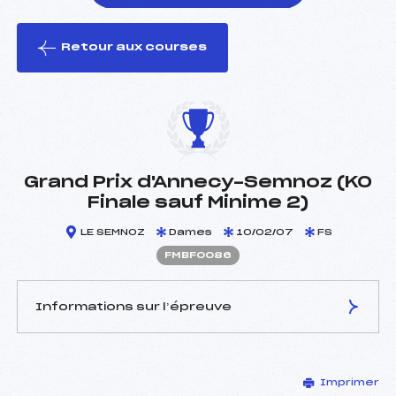
Retour aux courses
foi(s) le ski
Grand Prix d'Annecy-Semnoz (KO
Finale sauf Minime 2)
LE SEMNOZ
Dames
10/02/07
FS
FMBF0086
Informations sur l’épreuve
JURY DE COMPÉTITION
Imprimer
Délégué Technique :
CHAVANNE MAGALY (MB)