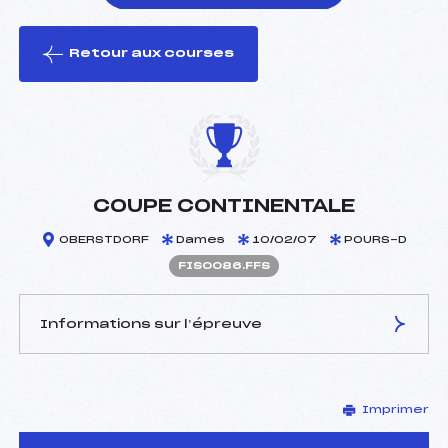
Retour aux courses
foi(s) le ski
COUPE CONTINENTALE
OBERSTDORF
Dames
10/02/07
POURS-D
FIS0086.FFS
Informations sur l’épreuve
JURY DE COMPÉTITION
Imprimer
Délégué Technique :
–
D.T Adjoint :
–