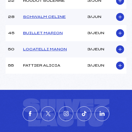
22
ROUDOT SOLENNE
3/JUN
28
SCHWALM CELINE
3/JUN
45
BUILLET MARION
3/JEUN
50
LOCATELLI MANON
3/JEUN
55
FATTIER ALICIA
3/JEUN
SUIVEZ
L'ACTU