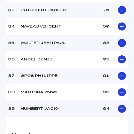
33
POIRRIER FRANCIS
75
34
NAVEAU VINCENT
59
35
WALTER JEAN PAUL
88
36
ANCEL DENIS
93
37
GROS PHILIPPE
91
38
MANIORA Yonel
95
39
HUMBERT JACKY
94