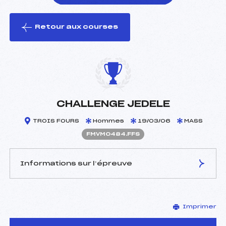
Retour aux courses
foi(s) le ski
CHALLENGE JEDELE
TROIS FOURS
Hommes
19/03/06
MASS
FMVM0484.FFS
Informations sur l’épreuve
JURY DE COMPÉTITION
Imprimer
Délégué Technique :
POIROT ERIC (MV)
D.T Adjoint :
–