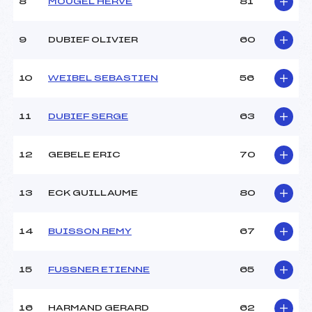
8
MOUGEL HERVE
81
9
DUBIEF OLIVIER
60
10
WEIBEL SEBASTIEN
56
11
DUBIEF SERGE
63
12
GEBELE ERIC
70
13
ECK GUILLAUME
80
14
BUISSON REMY
67
15
FUSSNER ETIENNE
65
16
HARMAND GERARD
62