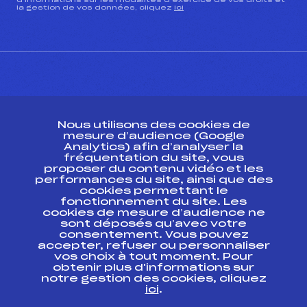
d’informations sur les modalités d’exercice de vos droits et
la gestion de vos données, cliquez
ici
CONTACT
Nous utilisons des cookies de
ESPACE PRESSE
mesure d’audience (Google
Analytics) afin d’analyser la
fréquentation du site, vous
Ressources
proposer du contenu vidéo et les
performances du site, ainsi que des
Pass’Neige
cookies permettant le
Projet sportif fédéral
fonctionnement du site. Les
cookies de mesure d’audience ne
Projet de performance fédéral
sont déposés qu’avec votre
Antidopage
consentement. Vous pouvez
Pôle Développement, Formation, Suivi
accepter, refuser ou personnaliser
Scientifique
vos choix à tout moment. Pour
Listes ministérielles
obtenir plus d'informations sur
notre gestion des cookies, cliquez
Pôle vie de l’athlète
ici
.
Enseignement professionnel