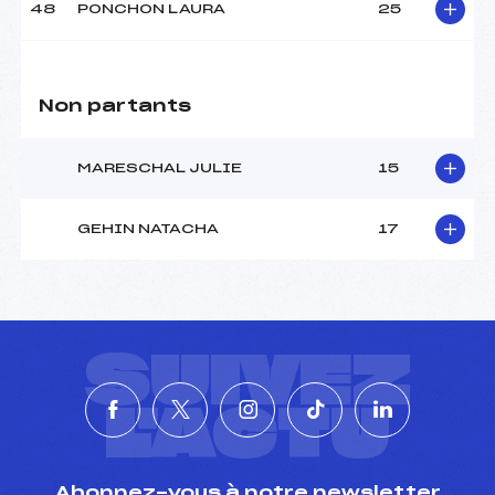
48
PONCHON LAURA
25
Non partants
MARESCHAL JULIE
15
GEHIN NATACHA
17
SUIVEZ
L'ACTU
Abonnez-vous à notre newsletter