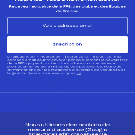
Recevez l’actualité de la FFS, des clubs et des Équipes
de France.
Inscription
En cliquant sur « inscription », j’autorise la FFS à utiliser mon
adresse email pour m’envoyer périodiquement la newsletter
de la FFS, qui peut contenir des offres commerciales et
promotionnelles de la FFS ou de ses partenaires. Pour plus
d’informations sur les modalités d’exercice de vos droits et
la gestion de vos données, cliquez
ici
CONTACT
Nous utilisons des cookies de
ESPACE PRESSE
mesure d’audience (Google
Analytics) afin d’analyser la