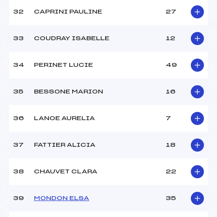
32
CAPRINI PAULINE
27
33
COUDRAY ISABELLE
12
34
PERINET LUCIE
49
35
BESSONE MARION
16
36
LANOE AURELIA
7
37
FATTIER ALICIA
18
38
CHAUVET CLARA
22
39
MONDON ELSA
35