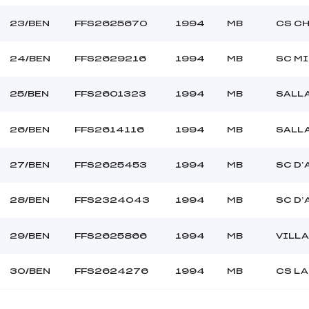
23/BEN
FFS2625670
1994
MB
CS C
24/BEN
FFS2629216
1994
MB
SC M
25/BEN
FFS2601323
1994
MB
SALL
26/BEN
FFS2614116
1994
MB
SALL
27/BEN
FFS2625453
1994
MB
SC D’
28/BEN
FFS2324043
1994
MB
SC D’
29/BEN
FFS2625866
1994
MB
VILL
30/BEN
FFS2624276
1994
MB
CS LA