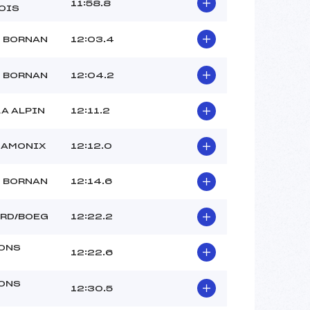
11:58.8
OIS
D BORNAN
12:03.4
D BORNAN
12:04.2
A ALPIN
12:11.2
HAMONIX
12:12.0
D BORNAN
12:14.6
ARD/BOEG
12:22.2
ONS
12:22.6
ONS
12:30.5