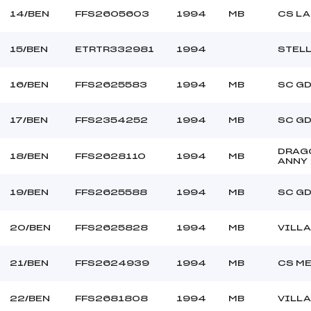
14/BEN
FFS2605603
1994
MB
CS LA
15/BEN
ETRTR332981
1994
STELL
16/BEN
FFS2625583
1994
MB
SC G
17/BEN
FFS2354252
1994
MB
SC G
DRAG
18/BEN
FFS2628110
1994
MB
ANNY
19/BEN
FFS2625588
1994
MB
SC G
20/BEN
FFS2625828
1994
MB
VILL
21/BEN
FFS2624939
1994
MB
CS M
22/BEN
FFS2681808
1994
MB
VILL