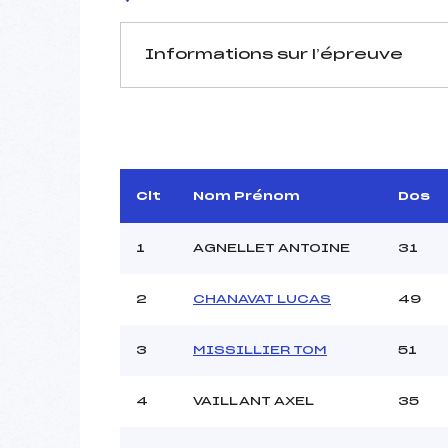
Informations sur l’épreuve
JURY DE COMPÉTITION
Délégué Technique :
MI
D.T Adjoint :
Dir. Epreuve :
ROGUE
Clt
Nom Prénom
Dos
1
AGNELLET ANTOINE
31
2
CHANAVAT LUCAS
49
3
MISSILLIER TOM
51
Pénalité appliquée :
Coefficient :
Catégorie :
4
VAILLANT AXEL
35
Style :