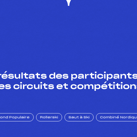
résultats des participants
es circuits et compétition
Fond Populaire
Rollerski
Saut à Ski
Combiné Nordiq