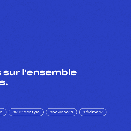
 sur l’ensemble
s.
ue
Ski Freestyle
Snowboard
Télémark