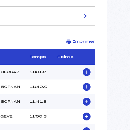
ES DE LA PISTE
Imprimer
–
3.5 km
–
Temps
Points
–
–
 CLUSAZ
11:31.2
–
–
D BORNAN
11:40.0
D BORNAN
11:41.8
EGEVE
11:50.3