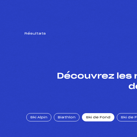
Résultats
Découvrez les 
d
Ski Alpin
Biathlon
Ski de Fond
Ski de 