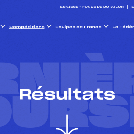
ESKISSE – FONDS DE DOTATION
E
Compétitions
Equipes de France
La Fédé
RNIÈ
Résultats
OURS