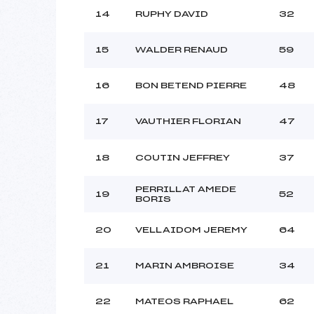
14
RUPHY DAVID
32
15
WALDER RENAUD
59
16
BON BETEND PIERRE
48
17
VAUTHIER FLORIAN
47
18
COUTIN JEFFREY
37
PERRILLAT AMEDE
19
52
BORIS
20
VELLAIDOM JEREMY
64
21
MARIN AMBROISE
34
22
MATEOS RAPHAEL
62