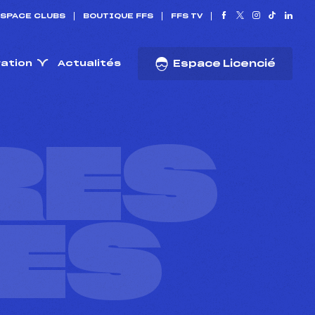
SPACE CLUBS
BOUTIQUE FFS
FFS TV
ration
Actualités
Espace Licencié
RES
ES