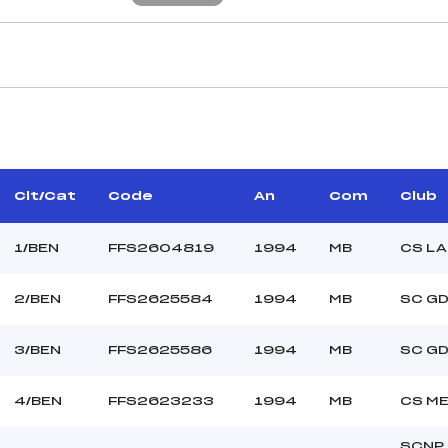
CARACTÉRISTIQU
NARY JEAN PAUL (SA)
Piste :
–
Distance :
T JEAN CLAUDE (MB)
Point Haut :
Clt/Cat
Code
An
Com
Club
Point Bas :
Montée Tot. :
1/BEN
FFS2604819
1994
MB
CS LA
Montée Max. :
Homologation :
2/BEN
FFS2625584
1994
MB
SC G
3/BEN
FFS2625586
1994
MB
SC G
–
–
BEN
4/BEN
FFS2623233
1994
MB
CS M
C
SCNP