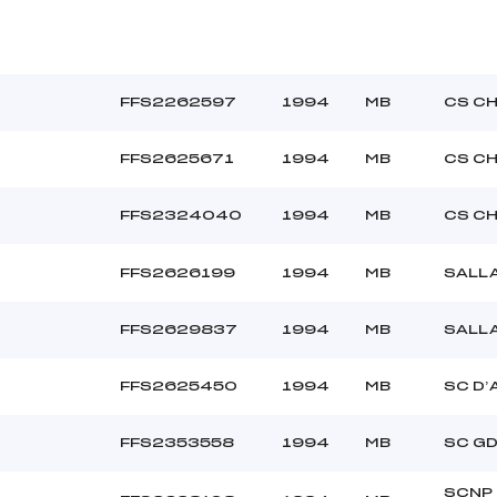
FFS2262597
1994
MB
CS C
FFS2625671
1994
MB
CS C
FFS2324040
1994
MB
CS C
FFS2626199
1994
MB
SALL
FFS2629837
1994
MB
SALL
FFS2625450
1994
MB
SC D’
FFS2353558
1994
MB
SC G
SCNP