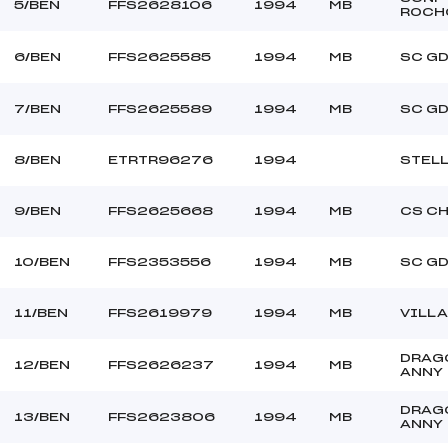
5/BEN
FFS2628106
1994
MB
ROCH
6/BEN
FFS2625585
1994
MB
SC G
7/BEN
FFS2625589
1994
MB
SC G
8/BEN
ETRTR96276
1994
STELL
9/BEN
FFS2625668
1994
MB
CS C
10/BEN
FFS2353556
1994
MB
SC G
11/BEN
FFS2619979
1994
MB
VILL
DRAG
12/BEN
FFS2626237
1994
MB
ANNY
DRAG
13/BEN
FFS2623806
1994
MB
ANNY