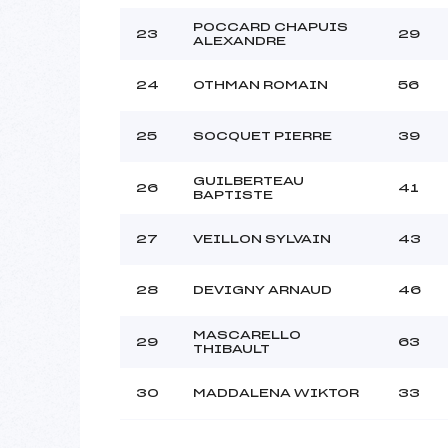
POCCARD CHAPUIS
23
29
ALEXANDRE
24
OTHMAN ROMAIN
56
25
SOCQUET PIERRE
39
GUILBERTEAU
26
41
BAPTISTE
27
VEILLON SYLVAIN
43
28
DEVIGNY ARNAUD
46
MASCARELLO
29
63
THIBAULT
30
MADDALENA WIKTOR
33