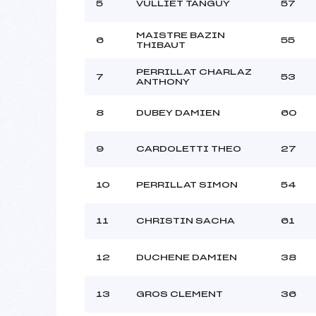
5
VULLIET TANGUY
57
MAISTRE BAZIN
6
55
THIBAUT
PERRILLAT CHARLAZ
7
53
ANTHONY
8
DUBEY DAMIEN
60
9
CARDOLETTI THEO
27
10
PERRILLAT SIMON
54
11
CHRISTIN SACHA
61
12
DUCHENE DAMIEN
38
13
GROS CLEMENT
36