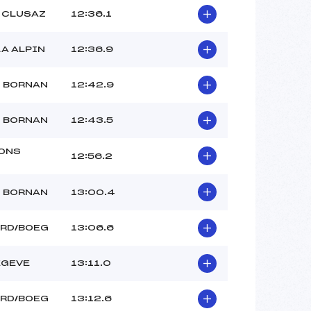
 CLUSAZ
12:36.1
A ALPIN
12:36.9
D BORNAN
12:42.9
D BORNAN
12:43.5
ONS
12:56.2
D BORNAN
13:00.4
ARD/BOEG
13:06.6
EGEVE
13:11.0
ARD/BOEG
13:12.6