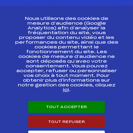
CONTACT
Nous utilisons des cookies de
ESPACE PRESSE
mesure d’audience (Google
Analytics) afin d’analyser la
fréquentation du site, vous
Ressources
proposer du contenu vidéo et les
performances du site, ainsi que des
Pass’Neige
cookies permettant le
Projet sportif fédéral
fonctionnement du site. Les
cookies de mesure d’audience ne
Projet de performance fédéral
sont déposés qu’avec votre
Antidopage
consentement. Vous pouvez
Pôle Développement, Formation, Suivi
accepter, refuser ou personnaliser
Scientifique
vos choix à tout moment. Pour
Listes ministérielles
obtenir plus d'informations sur
notre gestion des cookies, cliquez
Pôle vie de l’athlète
ici
.
Enseignement professionnel
Informatique et chronométrage
Circuits
TOUT ACCEPTER
Carrières
Développement des habiletés mentales
TOUT REFUSER