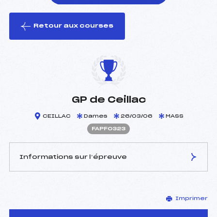
Retour aux courses
foi(s) le ski
GP de Ceillac
CEILLAC
Dames
26/03/06
MASS
FAPF0323
Informations sur l’épreuve
JURY DE COMPÉTITION
Imprimer
Délégué Technique :
COLOMBAN MAX (AP)
D.T Adjoint :
FINE PATRICK (AP)