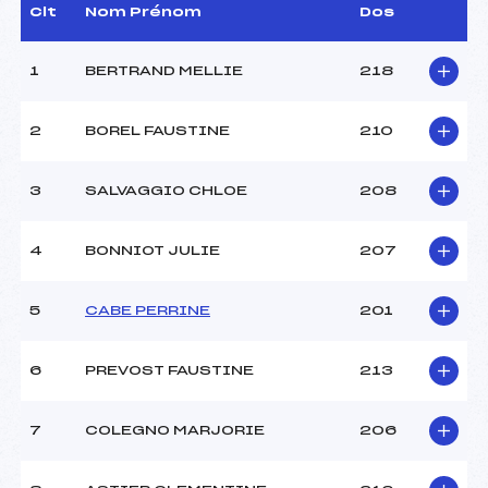
Dir. Epreuve :
GRENOUILLET THIERRY
Clt
Nom Prénom
Dos
(AP)
1
BERTRAND MELLIE
218
CARACTÉRISTIQUES DE LA PISTE
2
BOREL FAUSTINE
210
Piste :
Piste de Replis
Distance :
7 km
Point Haut :
1630 m
3
SALVAGGIO CHLOE
208
Point Bas :
1610 m
Montée Tot. :
70 m
4
BONNIOT JULIE
207
Montée Max. :
20 m
Homologation :
-1
5
CABE PERRINE
201
Pénalité appliquée :
–
6
PREVOST FAUSTINE
213
Coefficient :
–
Catégorie :
CAD
7
COLEGNO MARJORIE
206
Style :
L