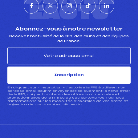
L'ACTU
Abonnez-vous à notre newsletter
Recevez l’actualité de la FFS, des clubs et des Équipes
de France.
Inscription
En cliquant sur « inscription », j’autorise la FFS à utiliser mon
adresse email pour m’envoyer périodiquement la newsletter
de la FFS, qui peut contenir des offres commerciales et
promotionnelles de la FFS ou de ses partenaires. Pour plus
d’informations sur les modalités d’exercice de vos droits et
la gestion de vos données, cliquez
ici