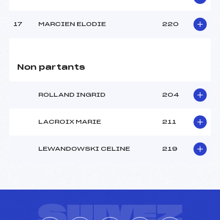
17
MARCIEN ELODIE
220
Non partants
ROLLAND INGRID
204
LACROIX MARIE
211
LEWANDOWSKI CELINE
219
SUIVEZ