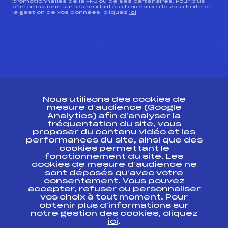
promotionnelles de la FFS ou de ses partenaires. Pour plus
d’informations sur les modalités d’exercice de vos droits et
la gestion de vos données, cliquez
ici
CONTACT
Nous utilisons des cookies de
ESPACE PRESSE
mesure d’audience (Google
Analytics) afin d’analyser la
fréquentation du site, vous
Ressources
proposer du contenu vidéo et les
performances du site, ainsi que des
Pass’Neige
cookies permettant le
Projet sportif fédéral
fonctionnement du site. Les
cookies de mesure d’audience ne
Projet de performance fédéral
sont déposés qu’avec votre
Antidopage
consentement. Vous pouvez
Pôle Développement, Formation, Suivi
accepter, refuser ou personnaliser
Scientifique
vos choix à tout moment. Pour
Listes ministérielles
obtenir plus d'informations sur
notre gestion des cookies, cliquez
Pôle vie de l’athlète
ici
.
Enseignement professionnel