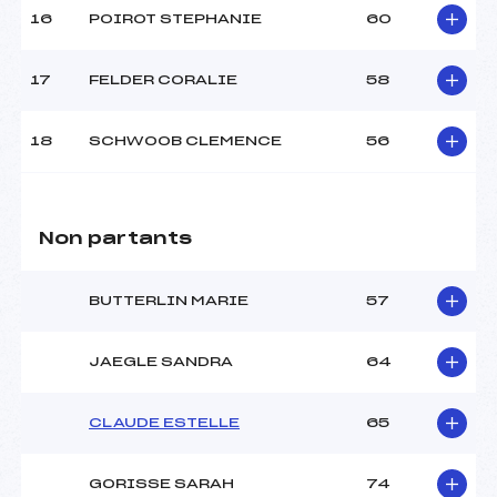
16
POIROT STEPHANIE
60
17
FELDER CORALIE
58
18
SCHWOOB CLEMENCE
56
Non partants
BUTTERLIN MARIE
57
JAEGLE SANDRA
64
CLAUDE ESTELLE
65
GORISSE SARAH
74