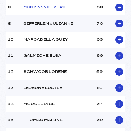
8
CUNY ANNE LAURE
68
9
SIFFERLEN JULIANNE
70
10
MARCADELLA SUZY
63
11
GALMICHE ELSA
66
12
SCHWOOB LORENE
59
13
LEJEUNE LUCILE
61
14
MOUGEL LYSE
67
15
THOMAS MARINE
62