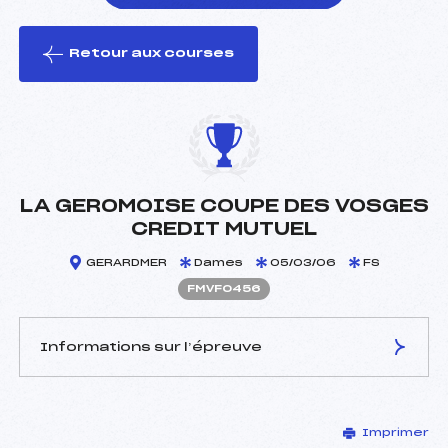
Retour aux courses
foi(s) le ski
LA GEROMOISE COUPE DES VOSGES
CREDIT MUTUEL
GERARDMER
Dames
05/03/06
FS
FMVF0456
Informations sur l’épreuve
JURY DE COMPÉTITION
Imprimer
Délégué Technique :
GRANDEMANGE NOEL