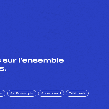
 sur l’ensemble
s.
ue
Ski Freestyle
Snowboard
Télémark