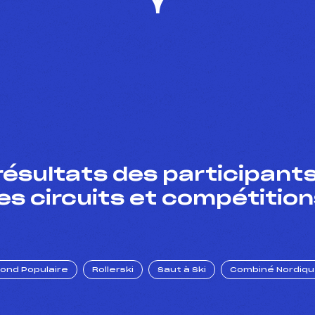
résultats des participants
es circuits et compétition
Fond Populaire
Rollerski
Saut à Ski
Combiné Nordiq