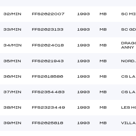
32/MIN
FFS2622007
1993
MB
SC M
33/MIN
FFS2623133
1993
MB
SC GD
DRAG
34/MIN
FFS2624018
1993
MB
ANNY
35/MIN
FFS2621943
1993
MB
NORD
36/MIN
FFS2618586
1993
MB
CS LA
37/MIN
FFS2354483
1993
MB
CS LA
38/MIN
FFS2323449
1993
MB
LES 
39/MIN
FFS2625818
1993
MB
VILL