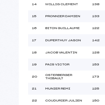
14
WILLIG CLEMENT
138
15
PRONNIER DAMIEN
133
16
BITON GUILLAUME
122
17
DUPERTHUY JASON
142
18
JACOB VALENTIN
128
19
PAIS VICTOR
153
OSTERBERGER
20
173
THIBAULT
21
MUNIER REMI
125
22
COUDURIER JULIEN
150