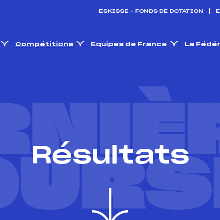
ESKISSE – FONDS DE DOTATION
E
Compétitions
Equipes de France
La Fédé
RNIÈ
Résultats
OURS