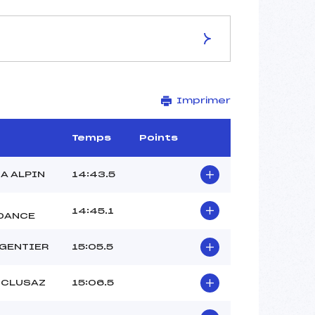
ES DE LA PISTE
Imprimer
–
5 km
–
Temps
Points
–
–
A ALPIN
14:43.5
–
–
14:45.1
DANCE
RGENTIER
15:05.5
 CLUSAZ
15:06.5