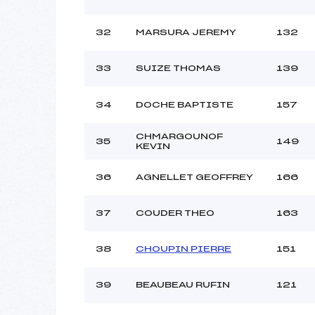
32
MARSURA JEREMY
132
33
SUIZE THOMAS
139
34
DOCHE BAPTISTE
157
CHMARGOUNOF
35
149
KEVIN
36
AGNELLET GEOFFREY
166
37
COUDER THEO
163
38
CHOUPIN PIERRE
151
39
BEAUBEAU RUFIN
121