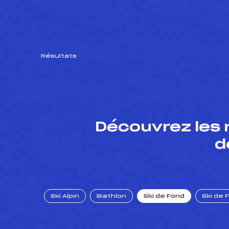
Résultats
Découvrez les 
d
Ski Alpin
Biathlon
Ski de Fond
Ski de 