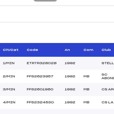
CARACTÉRISTIQU
NARY JEAN PAUL (SA)
Piste :
–
Distance :
T JEAN CLAUDE (MB)
Point Haut :
Clt/Cat
Code
An
Com
Club
Point Bas :
Montée Tot. :
1/MIN
ETRTR328028
1992
STELL
Montée Max. :
Homologation :
SC
2/MIN
FFS2623957
1992
MB
ABON
–
3/MIN
FFS2601960
1992
MB
CS A
–
MIN
4/MIN
FFS2324530
1992
MB
CS LA
C