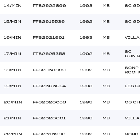
14/MIN
FFS2622896
1993
MB
SC GD
15/MIN
FFS2615536
1992
MB
SC GD
16/MIN
FFS2621961
1993
MB
VILL
SC
17/MIN
FFS2625358
1992
MB
CONT
SCNP
18/MIN
FFS2353889
1992
MB
ROCH
19/MIN
FFS2606014
1993
MB
LES G
20/MIN
FFS2620658
1993
MB
CS C
21/MIN
FFS2620001
1993
MB
VILL
22/MIN
FFS2616938
1992
MB
NORD