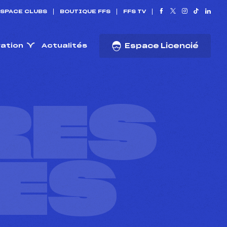
SPACE CLUBS
BOUTIQUE FFS
FFS TV
ration
Actualités
Espace Licencié
RES
ES