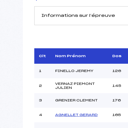
Informations sur l’épreuve
JURY DE COMPÉTITION
Délégué Technique :
MI
D.T Adjoint :
Dir. Epreuve :
ROGUE
Clt
Nom Prénom
Dos
1
FINELLO JEREMY
126
VERNAZ PIEMONT
2
145
JULIEN
Pénalité appliquée :
3
GRENIER CLEMENT
176
Coefficient :
Catégorie :
4
AGNELLET GERARD
165
Style :