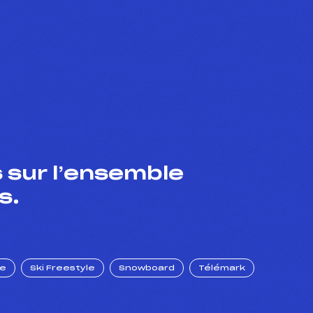
 sur l’ensemble
s.
ue
Ski Freestyle
Snowboard
Télémark