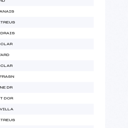
RD
RANAIS
RTREUS
UDRAIS
.CLAR
YARD
.CLAR
/FRASN
NE DR
T DOR
VILLA
RTREUS