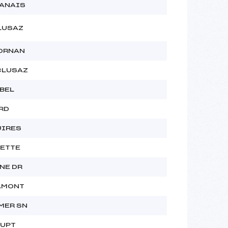
RANAIS
LUSAZ
BORNAN
CLUSAZ
BEL
RD
UIRES
GETTE
NE DR
AMONT
MER SN
RUPT