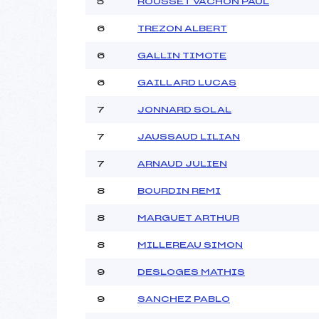
5
ROUSSET VACHON PAUL
6
TREZON ALBERT
6
GALLIN TIMOTE
6
GAILLARD LUCAS
7
JONNARD SOLAL
7
JAUSSAUD LILIAN
7
ARNAUD JULIEN
8
BOURDIN REMI
8
MARGUET ARTHUR
8
MILLEREAU SIMON
9
DESLOGES MATHIS
9
SANCHEZ PABLO