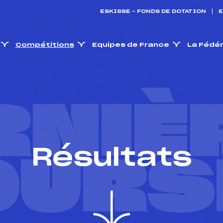
ESKISSE – FONDS DE DOTATION
E
Compétitions
Equipes de France
La Fédé
RNIÈ
Résultats
OURS