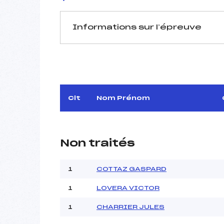
Informations sur l’épreuve
JURY DE COMPÉTITION
Délégué Technique :
V
D.T Adjoint :
Dir. Epreuve :
Clt
Nom Prénom
Non traités
1
COTTAZ GASPARD
Pénalité appliquée :
Coefficient :
1
LOVERA VICTOR
Catégorie :
1
CHARRIER JULES
Style :