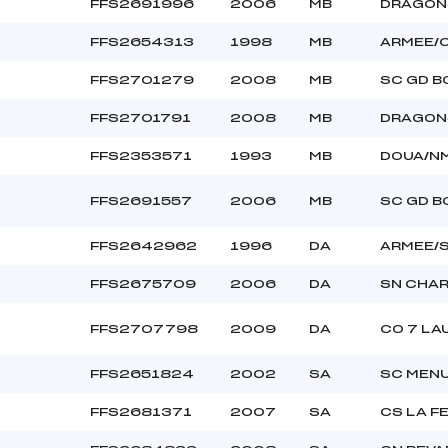
FFS2691996
2006
MB
DRAGON
FFS2654313
1998
MB
ARMEE/
FFS2701279
2008
MB
SC GD 
FFS2701791
2008
MB
DRAGON
FFS2353571
1993
MB
DOUA/N
FFS2691557
2006
MB
SC GD 
FFS2642962
1996
DA
ARMEE/
FFS2675709
2006
DA
SN CHA
FFS2707798
2009
DA
CO 7 LA
FFS2651824
2002
SA
SC MEN
FFS2681371
2007
SA
CS LA F