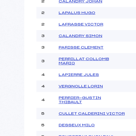
2
CALANDRY JOHAN
2
LAPALUS HUGO
2
LAFRASSE VICTOR
3
CALANDRY SIMON
3
PARISSE CLEMENT
PERRILLAT COLLOMB
3
MARIO
4
LAPIERRE JULES
4
VERGNOLLE LORIN
PERRIER-GUSTIN
4
THIBAULT
5
CULLET CALDERINI VICTOR
5
DESSEUX MILO