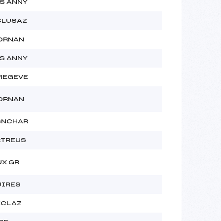
S ANNY
CLUSAZ
BORNAN
S ANNY
MEGEVE
BORNAN
SNCHAR
RTREUS
UX GR
UIRES
ECLAZ