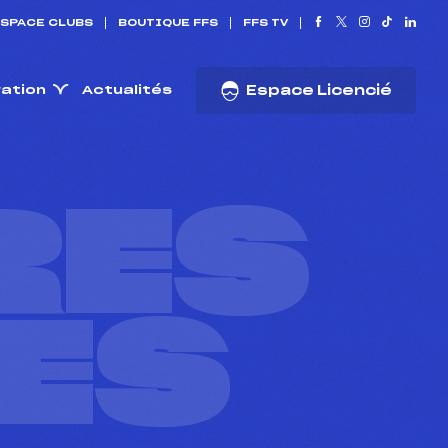
SPACE CLUBS
BOUTIQUE FFS
FFS TV
ration
Actualités
Espace Licencié
RES
ES