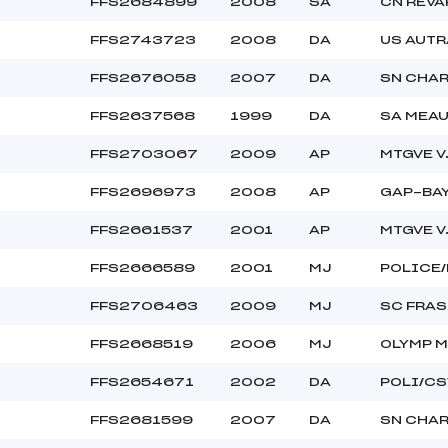
FFS2684899
2008
SA
CN REVA
FFS2743723
2008
DA
US AUT
FFS2676058
2007
DA
SN CHA
FFS2637568
1999
DA
SA MEA
FFS2703067
2009
AP
MTGVE V
FFS2696973
2008
AP
GAP-BA
FFS2661537
2001
AP
MTGVE V
FFS2666589
2001
MJ
POLICE
FFS2706463
2009
MJ
SC FRAS
FFS2668519
2006
MJ
OLYMP M
FFS2654671
2002
DA
POLI/CS
FFS2681599
2007
DA
SN CHA