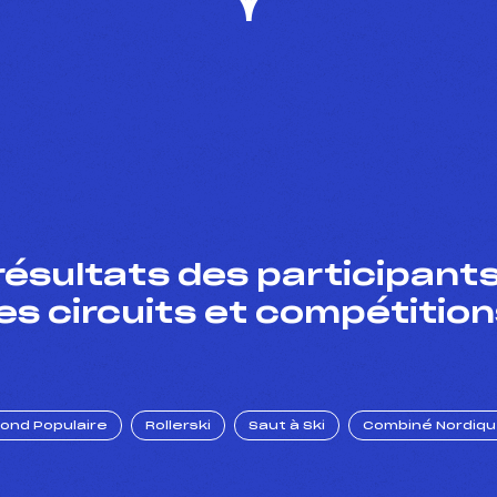
résultats des participants
es circuits et compétition
Fond Populaire
Rollerski
Saut à Ski
Combiné Nordiq