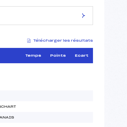
ES DE LA PISTE
Télécharger les résultats
–
3-5-5 km
–
Temps
Points
Ecart
–
–
–
–
NCHART
RANAIS