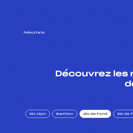
Résultats
Découvrez les 
d
Ski Alpin
Biathlon
Ski de Fond
Ski de 