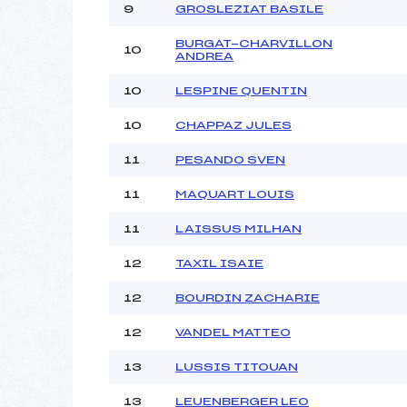
9
GROSLEZIAT BASILE
BURGAT-CHARVILLON
10
ANDREA
10
LESPINE QUENTIN
10
CHAPPAZ JULES
11
PESANDO SVEN
11
MAQUART LOUIS
11
LAISSUS MILHAN
12
TAXIL ISAIE
12
BOURDIN ZACHARIE
12
VANDEL MATTEO
13
LUSSIS TITOUAN
13
LEUENBERGER LEO