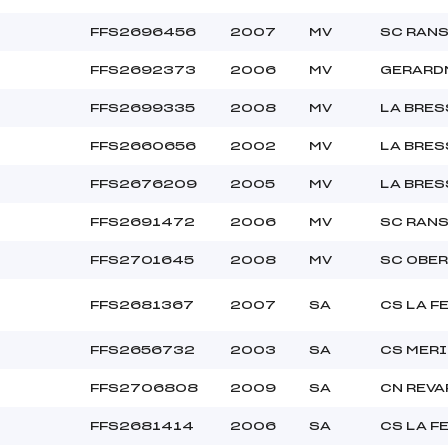
FFS2696456
2007
MV
SC RAN
FFS2692373
2006
MV
GERARD
FFS2699335
2008
MV
LA BRE
FFS2660656
2002
MV
LA BRE
FFS2676209
2005
MV
LA BRE
FFS2691472
2006
MV
SC RAN
FFS2701645
2008
MV
SC OBE
FFS2681367
2007
SA
CS LA F
FFS2656732
2003
SA
CS MERI
FFS2706808
2009
SA
CN REVA
FFS2681414
2006
SA
CS LA F