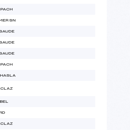
SPACH
MER SN
SSAUDE
SSAUDE
SSAUDE
SPACH
RHASLA
ECLAZ
BEL
RD
ECLAZ