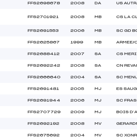
FFS2698678
2008
DA
US AUT
FFS2701921
2008
MB
CS LA C
FFS2691553
2006
MB
SC GD 
FFS2625867
1999
MB
ARMEE/
FFS2688412
2007
SA
CS MERI
FFS2692242
2008
SA
CN REVA
FFS2666640
2004
SA
SC MEN
FFS2691481
2005
MJ
ES SAU
FFS2691944
2006
MJ
SC FRAS
FFS2707729
2009
MJ
BOIS D’
FFS2692192
2008
MV
GERARD
FFS2675692
2004
MV
SC XON