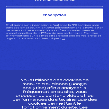
Inscription
En cliquant sur « inscription », j’autorise la FFS à utiliser mon
adresse email pour m’envoyer périodiquement la newsletter
de la FFS, qui peut contenir des offres commerciales et
promotionnelles de la FFS ou de ses partenaires. Pour plus
d’informations sur les modalités d’exercice de vos droits et
la gestion de vos données, cliquez
ici
CONTACT
Nous utilisons des cookies de
ESPACE PRESSE
mesure d’audience (Google
Analytics) afin d’analyser la
fréquentation du site, vous
Ressources
proposer du contenu vidéo et les
performances du site, ainsi que des
Pass’Neige
cookies permettant le
Projet sportif fédéral
fonctionnement du site. Les