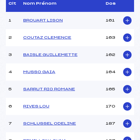
Dir. Epreuve :
VANDEL LUDOVIC (MJ)
Clt
Nom Prénom
Dos
1
BROUART LISON
161
CARACTÉRISTIQUES DE LA PISTE
Piste :
–
2
COUTAZ CLEMENCE
163
Distance :
1 km
Point Haut :
–
3
BAISLE GUILLEMETTE
162
Point Bas :
–
Montée Tot. :
–
Montée Max. :
–
4
MUSSO GAIA
164
Homologation :
–
5
SARRUT RIO ROMANE
165
Pénalité appliquée :
27.4800
Coefficient :
–
6
RIVES LOU
170
Catégorie :
U18
Style :
C
7
SCHLUSSEL ODELINE
187