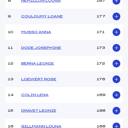
8
REMILLON LOUNA
167
9
COULOUMY LOANE
177
10
MUSSO ANNA
171
11
DODE JOSEPHINE
173
12
BERNA LEONIE
172
13
LOEWERT ROSE
176
14
COLIN LENA
169
15
DRAVET LEONIE
186
16
GILLMANN LOUNA
166