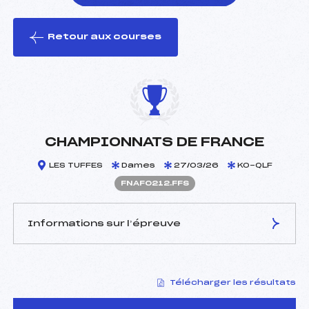
Retour aux courses
foi(s) le ski
CHAMPIONNATS DE FRANCE
LES TUFFES
Dames
27/03/26
KO-QLF
FNAF0212.FFS
Informations sur l’épreuve
JURY DE COMPÉTITION
Télécharger les résultats
Délégué Technique :
VITTOZ STÉPHANE (MB)
D.T Adjoint :
FINE CHRISTIAN (AP)