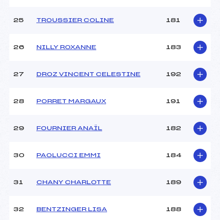
25
TROUSSIER COLINE
181
26
NILLY ROXANNE
183
27
DROZ VINCENT CELESTINE
192
28
PORRET MARGAUX
191
29
FOURNIER ANAÏL
182
30
PAOLUCCI EMMI
184
31
CHANY CHARLOTTE
189
32
BENTZINGER LISA
188